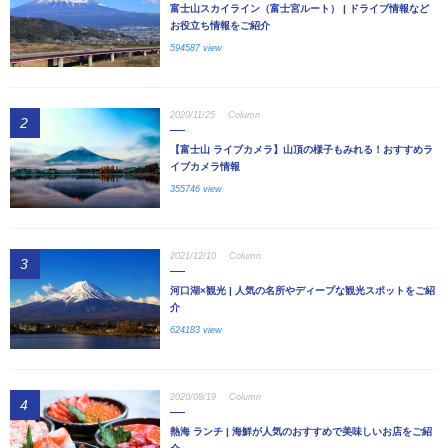
富士山スカイライン（富士宮ルート） | ドライブ情報など
お役立ち情報をご紹介
594587 view
2020/11/25
Column
2
【富士山 ライブカメラ】山頂の様子もみれる！おすすめラ
イブカメラ情報
355746 view
2021/12/10
Column
3
河口湖×観光 | 人気の名所やディープな観光スポットをご紹
介
624183 view
2020/08/19
Column
4
熱海 ランチ | 海鮮が人気のおすすめで美味しいお店をご紹