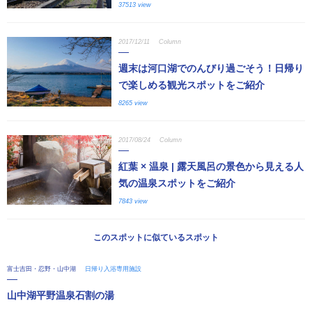
37513 view
2017/12/11
Column
週末は河口湖でのんびり過ごそう！日帰り
で楽しめる観光スポットをご紹介
8265 view
2017/08/24
Column
紅葉 × 温泉 | 露天風呂の景色から見える人
気の温泉スポットをご紹介
7843 view
このスポットに似ているスポット
富士吉田・忍野・山中湖
日帰り入浴専用施設
山中湖平野温泉石割の湯