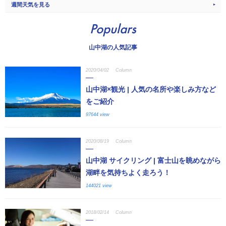
週間天気を見る
Populars
山中湖の人気記事
2020/04/02
Column
山中湖×観光 | 人気の名所や楽しみ方など
をご紹介
97644 view
2020/08/19
Column
山中湖 サイクリング | 富士山を眺めながら
湖畔を気持ちよく走ろう！
144021 view
2018/02/14
Column