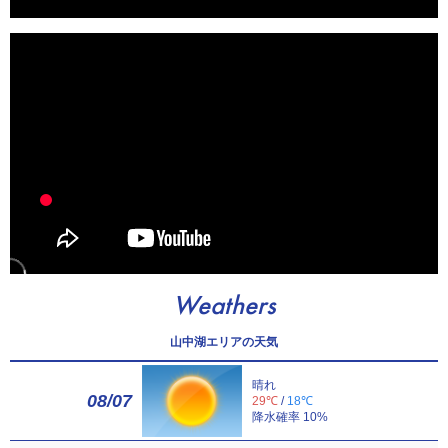
Weathers
山中湖エリアの天気
晴れ
08/07
29℃
/
18℃
降水確率 10%