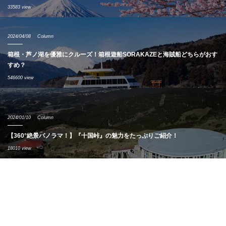
33583 view
2024/04/08
Column
箱根・芦ノ湖を優雅にクルーズ！箱根遊船SORAKAZEと海賊船どちらがおす
すめ？
546600 view
2024/01/10
Column
【360°絶景パノラマ！】『十国峠』の魅力をたっぷりご紹介！
18010 view