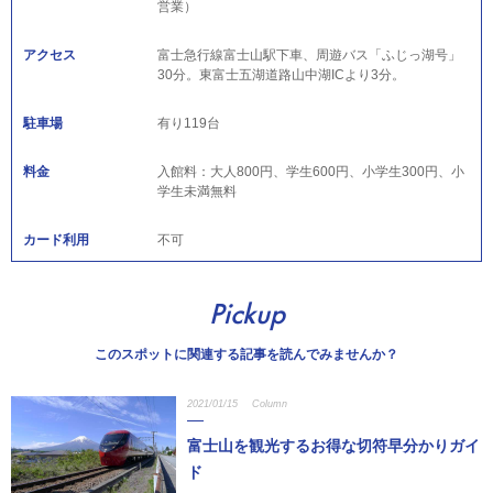
営業）
アクセス
富士急行線富士山駅下車、周遊バス「ふじっ湖号」
30分。東富士五湖道路山中湖ICより3分。
駐車場
有り119台
料金
入館料：大人800円、学生600円、小学生300円、小
学生未満無料
カード利用
不可
Pickup
このスポットに関連する記事を読んでみませんか？
2021/01/15
Column
富士山を観光するお得な切符早分かりガイ
ド