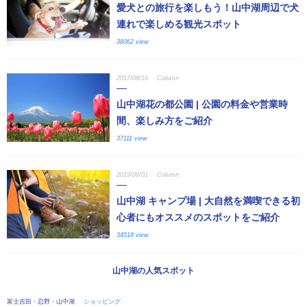
愛犬との旅行を楽しもう！山中湖周辺で犬
連れで楽しめる観光スポット
38062 view
2017/08/16
Column
山中湖花の都公園 | 公園の料金や営業時
間、楽しみ方をご紹介
37111 view
2019/08/01
Column
山中湖 キャンプ場 | 大自然を満喫できる初
心者にもオススメのスポットをご紹介
34518 view
山中湖の人気スポット
富士吉田・忍野・山中湖
ショッピング