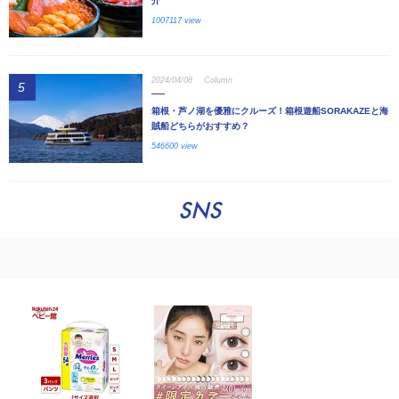
介
1007117 view
2024/04/08
Column
5
箱根・芦ノ湖を優雅にクルーズ！箱根遊船SORAKAZEと海
賊船どちらがおすすめ？
546600 view
SNS