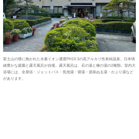
富士山の懐に抱かれた水素イオン濃度PH10.3の高アルカリ性単純温泉。日本情
緒豊かな庭園と露天風呂が自慢。露天風呂は、石の湯と檜の湯の2種類。室内大
浴場には、全身浴・ジェットバス・気泡湯・寝湯・源泉ぬる湯・かぶり湯など
があります。