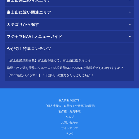
富士山周辺の４大エリア
富士山に近い関連エリア
カテゴリから探す
フジヤマNAVI メニューガイド
今が旬！特集コンテンツ
【富士山絶景動画集】富士山を眺めて、富士山に癒されよう
箱根・芦ノ湖を優雅にクルーズ！箱根遊船SORAKAZEと海賊船どちらがおすすめ？
【360°絶景パノラマ！】『十国峠』の魅力をたっぷりご紹介！
個人情報保護方針
「個人情報法」に基づく公表事項の提示
著作権・免責事項
ヘルプ
お問い合わせ
サイトマップ
リンク