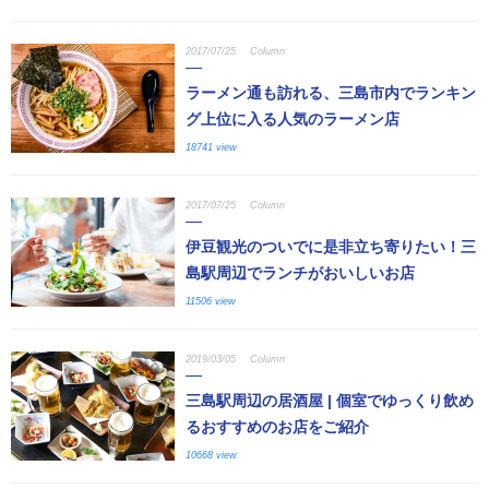
2017/07/25
Column
ラーメン通も訪れる、三島市内でランキン
グ上位に入る人気のラーメン店
18741 view
2017/07/25
Column
伊豆観光のついでに是非立ち寄りたい！三
島駅周辺でランチがおいしいお店
11506 view
2019/03/05
Column
三島駅周辺の居酒屋 | 個室でゆっくり飲め
るおすすめのお店をご紹介
10668 view