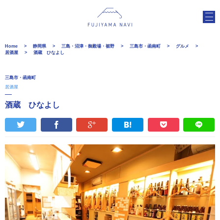
Home
静岡県
三島・沼津・御殿場・裾野
三島市・函南町
グルメ
居酒屋
酒蔵 ひなよし
三島市・函南町
居酒屋
酒蔵 ひなよし