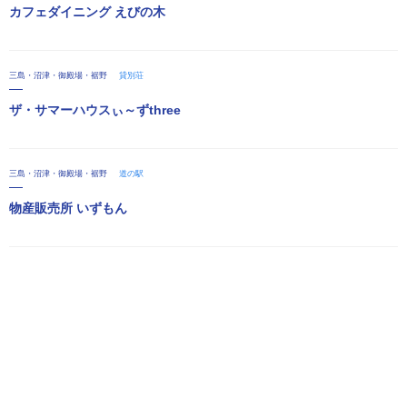
カフェダイニング えびの木
三島・沼津・御殿場・裾野
貸別荘
ザ・サマーハウスぃ～ずthree
三島・沼津・御殿場・裾野
道の駅
物産販売所 いずもん