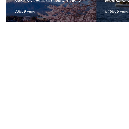
33559 view
546565 view