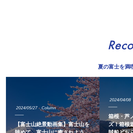
Rec
夏の富士を満
2024/04/08
2024/05/27
Column
箱根・芦
【富士山絶景動画集】富士山を
ズ！箱根遊
眺めて、富士山に癒されよう
賊船どち