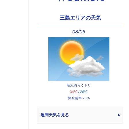
三島エリアの天気
08/06
晴れ時々くもり
34℃
/
26℃
降水確率 20%
週間天気を見る