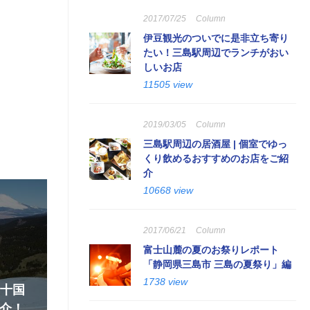
2017/07/25
Column
伊豆観光のついでに是非立ち寄り
たい！三島駅周辺でランチがおい
しいお店
11505 view
2019/03/05
Column
三島駅周辺の居酒屋 | 個室でゆっ
くり飲めるおすすめのお店をご紹
介
10668 view
2017/06/21
Column
富士山麓の夏のお祭りレポート
「静岡県三島市 三島の夏祭り」編
1738 view
『十国
介！