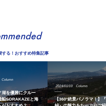
ommended
喫する！おすすめ特集記事
Column
2024/01/10
Column
ノ湖を優雅にクルー
船SORAKAZEと海
【360°絶景パノラマ！】
らがおすすめ？
峠』の魅力をたっぷりご紹