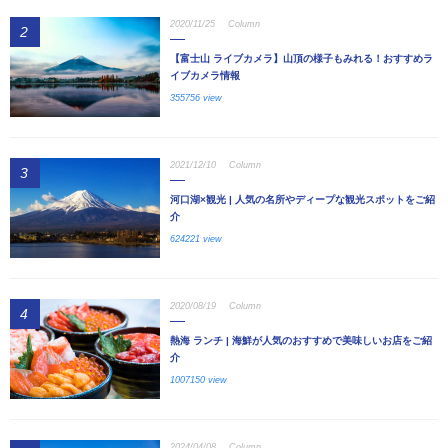
2020/11/25
Column
2
【富士山 ライブカメラ】山頂の様子もみれる！おすすめラ
イブカメラ情報
355756 view
2021/12/10
Column
3
河口湖×観光 | 人気の名所やディープな観光スポットをご紹
介
624221 view
2020/08/19
Column
4
熱海 ランチ | 海鮮が人気のおすすめで美味しいお店をご紹
介
1007150 view
2024/04/08
Column