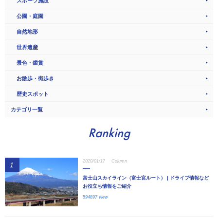
スポーツ施設
公園・庭園
自然地形
世界遺産
景色・鑑賞
お散歩・街歩き
歴史スポット
カテゴリ一覧
Ranking
2020/01/17
Column
1
富士山スカイライン（富士宮ルート） | ドライブ情報など
お役立ち情報をご紹介
594897 view