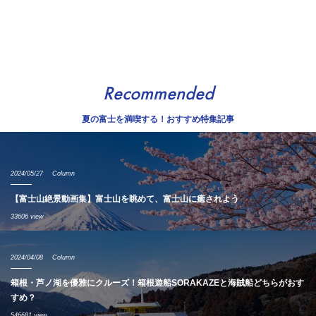
Recommended
夏の富士を満喫する！おすすめ特集記事
2024/05/27
Column
【富士山絶景動画集】富士山を眺めて、富士山に癒されよう
33606 view
2024/04/08
Column
箱根・芦ノ湖を優雅にクルーズ！箱根遊船SORAKAZEと海賊船どちらがおす
すめ？
546681 view