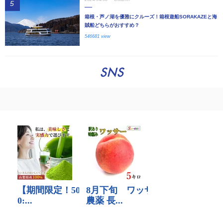
5
箱根・芦ノ湖を優雅にクルーズ！箱根遊船SORAKAZEと海
賊船どちらがおすすめ？
546681 view
SNS