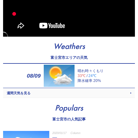
Weathers
富士宮市エリアの天気
晴れ時々くもり
08/09
33℃
/
24℃
降水確率 20%
週間天気を見る
Populars
富士宮市の人気記事
2020/01/17
Column