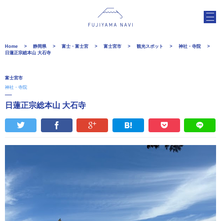
Home
静岡県
富士・富士宮
富士宮市
観光スポット
神社・寺院
日蓮正宗総本山 大石寺
富士宮市
神社・寺院
日蓮正宗総本山 大石寺