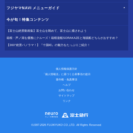
フジヤマNAVI メニューガイド
今が旬！特集コンテンツ
【富士山絶景動画集】富士山を眺めて、富士山に癒されよう
箱根・芦ノ湖を優雅にクルーズ！箱根遊船SORAKAZEと海賊船どちらがおすすめ？
【360°絶景パノラマ！】『十国峠』の魅力をたっぷりご紹介！
個人情報保護方針
「個人情報法」に基づく公表事項の提示
著作権・免責事項
ヘルプ
お問い合わせ
サイトマップ
リンク
©1997-2026 FUJIKYUKO CO.,LTD. All Rights Reserved.