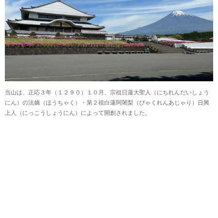
当山は、正応３年（１２９０）１０月、宗祖日蓮大聖人（にちれんだいしょう
にん）の法嫡（ほうちゃく）・第２祖白蓮阿闍梨（びゃくれんあじゃり）日興
上人（にっこうしょうにん）によって開創されました。