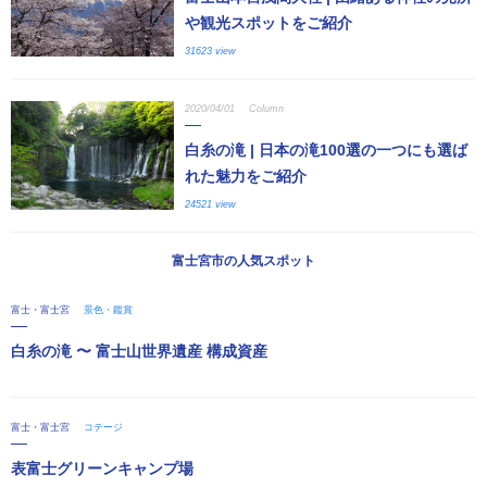
や観光スポットをご紹介
31623 view
2020/04/01
Column
白糸の滝 | 日本の滝100選の一つにも選ば
れた魅力をご紹介
24521 view
富士宮市の人気スポット
富士・富士宮
景色・鑑賞
白糸の滝 〜 富士山世界遺産 構成資産
富士・富士宮
コテージ
表富士グリーンキャンプ場