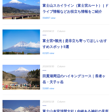
富士山スカイライン（富士宮ルート） | ド
ライブ情報などお役立ち情報をご紹介
594897 view
2020/04/13
Column
富士宮×観光 | 是非立ち寄ってほしいおす
すめスポット5選
61320 view
2018/03/30
Column
田貫湖周辺のハイキングコース｜長者ヶ
岳・天子ヶ岳
51680 view
2018/01/18
Column
富士山本宮浅間大社 | 由緒ある神社の見所