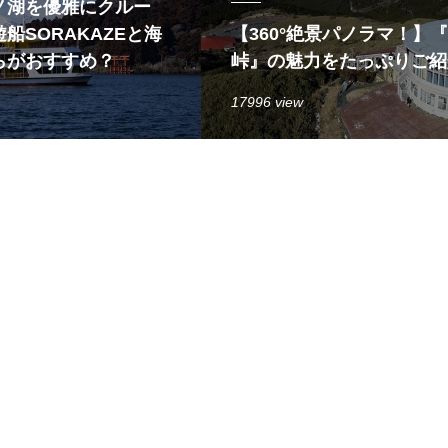
ノ湖を優雅にクルー
船SORAKAZEと海
【360°絶景パノラマ！】
らがおすすめ？
峠』の魅力をたっぷりご紹
17996 view