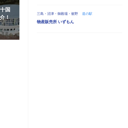
『十国
三島・沼津・御殿場・裾野
道の駅
介！
物産販売所 いずもん