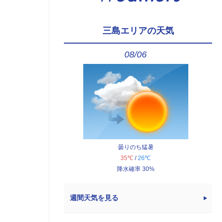
三島エリアの天気
08/06
曇りのち猛暑
35℃
/
26℃
降水確率 30%
週間天気を見る