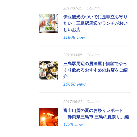
2017/07/25
Column
伊豆観光のついでに是非立ち寄り
たい！三島駅周辺でランチがおい
しいお店
11505 view
2019/03/05
Column
三島駅周辺の居酒屋 | 個室でゆっ
くり飲めるおすすめのお店をご紹
介
10668 view
2017/06/21
Column
富士山麓の夏のお祭りレポート
「静岡県三島市 三島の夏祭り」編
1738 view