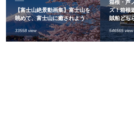
箱根・芦
【富士山絶景動画集】富士山を
ズ！箱根遊
眺めて、富士山に癒されよう
賊船どち
33558 view
546565 view