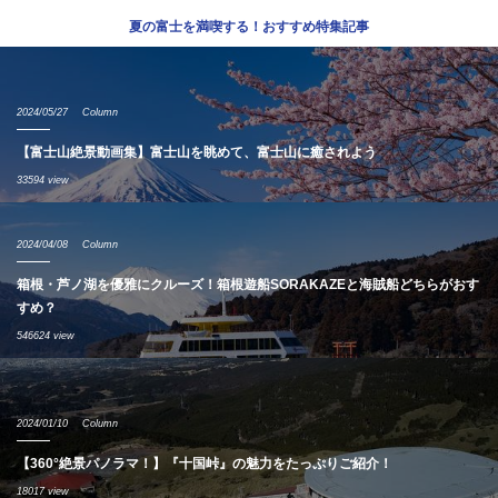
夏の富士を満喫する！おすすめ特集記事
2024/05/27
Column
【富士山絶景動画集】富士山を眺めて、富士山に癒されよう
33594 view
2024/04/08
Column
箱根・芦ノ湖を優雅にクルーズ！箱根遊船SORAKAZEと海賊船どちらがおす
すめ？
546624 view
2024/01/10
Column
【360°絶景パノラマ！】『十国峠』の魅力をたっぷりご紹介！
18017 view