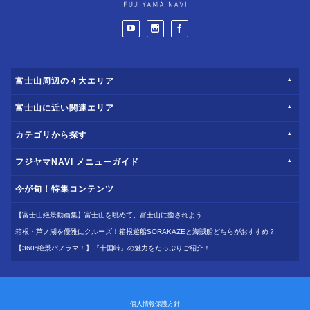
富士山周辺の４大エリア
富士山に近い関連エリア
カテゴリから探す
フジヤマNAVI メニューガイド
今が旬！特集コンテンツ
【富士山絶景動画集】富士山を眺めて、富士山に癒されよう
箱根・芦ノ湖を優雅にクルーズ！箱根遊船SORAKAZEと海賊船どちらがおすすめ？
【360°絶景パノラマ！】『十国峠』の魅力をたっぷりご紹介！
個人情報保護方針