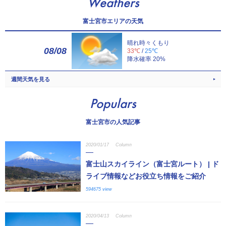
Weathers
富士宮市エリアの天気
晴れ時々くもり
08/08
33℃
/
25℃
降水確率 20%
週間天気を見る
Populars
富士宮市の人気記事
2020/01/17
Column
富士山スカイライン（富士宮ルート） | ド
ライブ情報などお役立ち情報をご紹介
594675 view
2020/04/13
Column