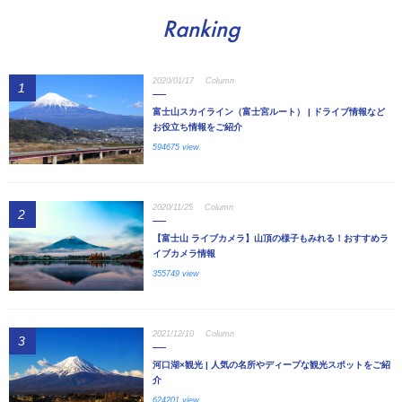
Ranking
2020/01/17
Column
1
富士山スカイライン（富士宮ルート） | ドライブ情報など
お役立ち情報をご紹介
594675 view
2020/11/25
Column
2
【富士山 ライブカメラ】山頂の様子もみれる！おすすめラ
イブカメラ情報
355749 view
2021/12/10
Column
3
河口湖×観光 | 人気の名所やディープな観光スポットをご紹
介
624201 view