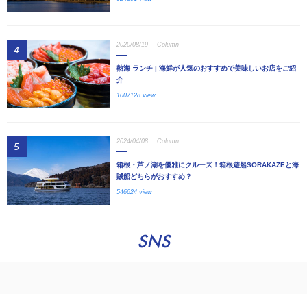
2020/08/19
Column
4
熱海 ランチ | 海鮮が人気のおすすめで美味しいお店をご紹
介
1007128 view
2024/04/08
Column
5
箱根・芦ノ湖を優雅にクルーズ！箱根遊船SORAKAZEと海
賊船どちらがおすすめ？
546624 view
SNS