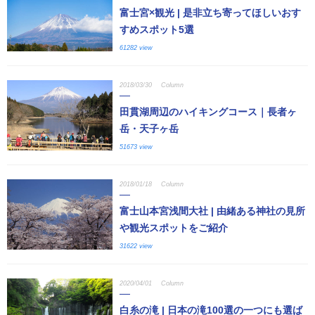
富士宮×観光 | 是非立ち寄ってほしいおす
すめスポット5選
61282 view
2018/03/30
Column
田貫湖周辺のハイキングコース｜長者ヶ
岳・天子ヶ岳
51673 view
2018/01/18
Column
富士山本宮浅間大社 | 由緒ある神社の見所
や観光スポットをご紹介
31622 view
2020/04/01
Column
白糸の滝 | 日本の滝100選の一つにも選ば