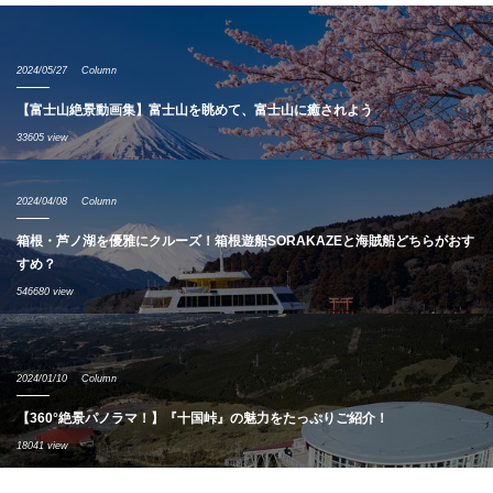
2024/05/27
Column
【富士山絶景動画集】富士山を眺めて、富士山に癒されよう
33605 view
2024/04/08
Column
箱根・芦ノ湖を優雅にクルーズ！箱根遊船SORAKAZEと海賊船どちらがおす
すめ？
546680 view
2024/01/10
Column
【360°絶景パノラマ！】『十国峠』の魅力をたっぷりご紹介！
18041 view