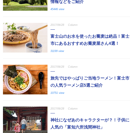
情報などをご紹介
45446 view
2017/06/28
Column
富士山のお水を使ったお蕎麦は絶品！富士
市にあるおすすめお蕎麦屋さん4選！
31199 view
2017/06/28
Column
旅先ではやっぱりご当地ラーメン！富士市
の人気ラーメン店5選ご紹介
10751 view
2017/06/28
Column
神社になぜあのキャラクターが？！子供に
人気の「富知六所浅間神社」