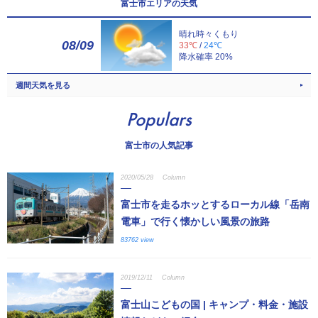
富士市エリアの天気
晴れ時々くもり
08/09
33℃
/
24℃
降水確率 20%
週間天気を見る
Populars
富士市の人気記事
2020/05/28
Column
富士市を走るホッとするローカル線「岳南
電車」で行く懐かしい風景の旅路
83762 view
2019/12/11
Column
富士山こどもの国 | キャンプ・料金・施設