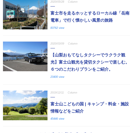
2020/05/28
Column
富士市を走るホッとするローカル線「岳南
電車」で行く懐かしい風景の旅路
83762 view
2020/03/09
Column
【山梨おもてなしタクシーでラクラク観
光】富士山観光を貸切タクシーで楽しむ。
６つのこだわりプランをご紹介。
23400 view
2019/12/11
Column
富士山こどもの国 | キャンプ・料金・施設
情報などをご紹介
45446 view