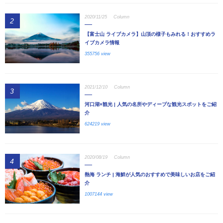
2020/11/25
Column
2
【富士山 ライブカメラ】山頂の様子もみれる！おすすめラ
イブカメラ情報
355756 view
2021/12/10
Column
3
河口湖×観光 | 人気の名所やディープな観光スポットをご紹
介
624219 view
2020/08/19
Column
4
熱海 ランチ | 海鮮が人気のおすすめで美味しいお店をご紹
介
1007144 view