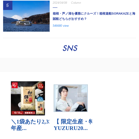
2024/04/08
Column
5
箱根・芦ノ湖を優雅にクルーズ！箱根遊船SORAKAZEと海
賊船どちらがおすすめ？
546680 view
SNS