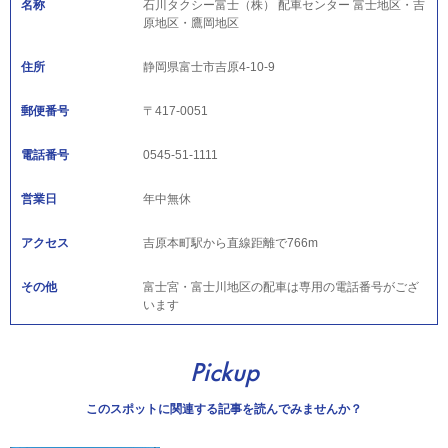
名称
石川タクシー富士（株） 配車センター 富士地区・吉
原地区・鷹岡地区
住所
静岡県富士市吉原4-10-9
郵便番号
〒417-0051
電話番号
0545-51-1111
営業日
年中無休
アクセス
吉原本町駅から直線距離で766m
その他
富士宮・富士川地区の配車は専用の電話番号がござ
います
Pickup
このスポットに関連する記事を読んでみませんか？