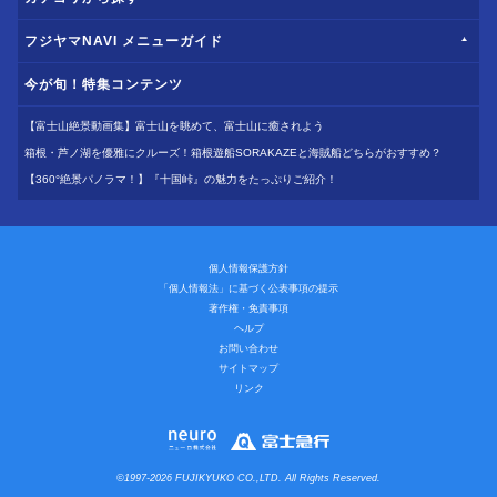
フジヤマNAVI メニューガイド
今が旬！特集コンテンツ
【富士山絶景動画集】富士山を眺めて、富士山に癒されよう
箱根・芦ノ湖を優雅にクルーズ！箱根遊船SORAKAZEと海賊船どちらがおすすめ？
【360°絶景パノラマ！】『十国峠』の魅力をたっぷりご紹介！
個人情報保護方針
「個人情報法」に基づく公表事項の提示
著作権・免責事項
ヘルプ
お問い合わせ
サイトマップ
リンク
©1997-2026 FUJIKYUKO CO.,LTD. All Rights Reserved.