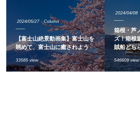
2024/04/08
2024/05/27
Column
箱根・芦
【富士山絶景動画集】富士山を
ズ！箱根遊
眺めて、富士山に癒されよう
賊船どち
33585 view
546609 view