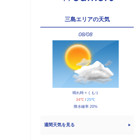
三島エリアの天気
08/08
晴れ時々くもり
34℃
/
25℃
降水確率 20%
週間天気を見る