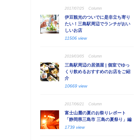
2017/07/25
Column
伊豆観光のついでに是非立ち寄り
たい！三島駅周辺でランチがおい
しいお店
11506 view
2019/03/05
Column
三島駅周辺の居酒屋 | 個室でゆっ
くり飲めるおすすめのお店をご紹
介
10669 view
2017/06/21
Column
富士山麓の夏のお祭りレポート
「静岡県三島市 三島の夏祭り」編
1739 view