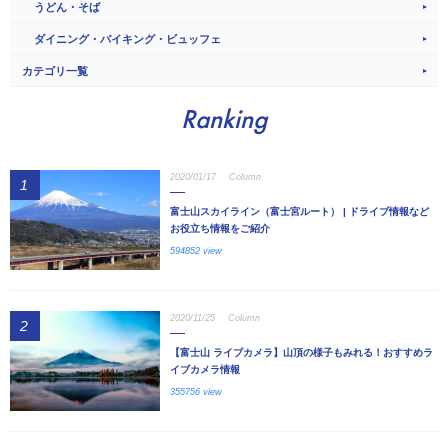
うどん・そば
ダイニング・バイキング・ビュッフェ
カテゴリ一覧
Ranking
2020/01/17
Column
1
富士山スカイライン（富士宮ルート） | ドライブ情報など
お役立ち情報をご紹介
594852 view
2020/11/25
Column
2
【富士山 ライブカメラ】山頂の様子もみれる！おすすめラ
イブカメラ情報
355756 view