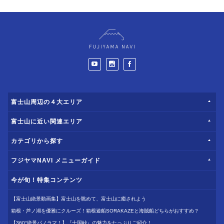
富士山周辺の４大エリア
富士山に近い関連エリア
カテゴリから探す
フジヤマNAVI メニューガイド
今が旬！特集コンテンツ
【富士山絶景動画集】富士山を眺めて、富士山に癒されよう
箱根・芦ノ湖を優雅にクルーズ！箱根遊船SORAKAZEと海賊船どちらがおすすめ？
【360°絶景パノラマ！】『十国峠』の魅力をたっぷりご紹介！