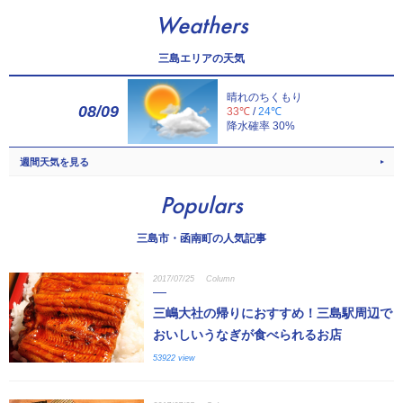
Weathers
三島エリアの天気
晴れのちくもり
08/09
33℃
/
24℃
降水確率 30%
週間天気を見る
Populars
三島市・函南町の人気記事
2017/07/25
Column
三嶋大社の帰りにおすすめ！三島駅周辺で
おいしいうなぎが食べられるお店
53922 view