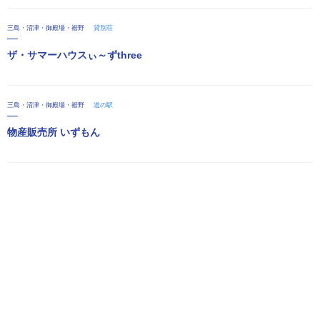
三島・沼津・御殿場・裾野
貸別荘
ザ・サマーハウスぃ～ずthree
三島・沼津・御殿場・裾野
道の駅
物産販売所 いずもん