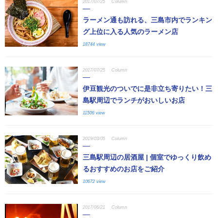
2017/07/25
Column
ラーメン通も訪れる、三島市内でランキン
グ上位に入る人気のラーメン店
18744 view
2017/07/25
Column
伊豆観光のついでに是非立ち寄りたい！三
島駅周辺でランチがおいしいお店
11506 view
2019/03/05
Column
三島駅周辺の居酒屋 | 個室でゆっくり飲め
るおすすめのお店をご紹介
10672 view
2017/06/21
Column