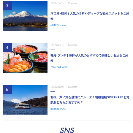
2021/12/10
Column
3
河口湖×観光 | 人気の名所やディープな観光スポットをご紹
介
624214 view
2020/08/19
Column
4
熱海 ランチ | 海鮮が人気のおすすめで美味しいお店をご紹
介
1007144 view
2024/04/08
Column
5
箱根・芦ノ湖を優雅にクルーズ！箱根遊船SORAKAZEと海
賊船どちらがおすすめ？
546664 view
SNS