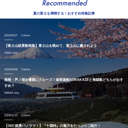
Recommended
夏の富士を満喫する！おすすめ特集記事
2024/05/27
Column
【富士山絶景動画集】富士山を眺めて、富士山に癒されよう
33603 view
2024/04/08
Column
箱根・芦ノ湖を優雅にクルーズ！箱根遊船SORAKAZEと海賊船どちらがおす
すめ？
546664 view
2024/01/10
Column
【360°絶景パノラマ！】『十国峠』の魅力をたっぷりご紹介！