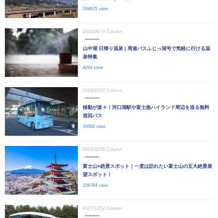
594675 view
2019/06/19
Column
山中湖 日帰り温泉 | 周遊バスふじっ湖号で気軽に行ける温
泉特集
4294 view
2019/02/07
Column
移動が楽々！河口湖駅や富士急ハイランド周辺を巡る無料
巡回バス
39584 view
2019/02/06
Column
富士山×絶景スポット｜一度は訪れたい富士山の五大絶景展
望スポット！
156784 view
2017/12/12
Column