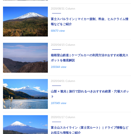
2020/08/31
Column
富士スバルライン | マイカー規制、料金、ヒルクライム情
報などをご紹介
68470 view
2020/04/15
Column
箱根登山鉄道 | ケーブルカーの利用方法やおすすめ観光ス
ポットを徹底解説
169344 view
2020/04/01
Column
山梨 × 観光 | 旅行で訪れるべきおすすめ絶景・穴場スポッ
ト
187049 view
2020/01/17
Column
富士山スカイライン（富士宮ルート） | ドライブ情報など
お役立ち情報をご紹介