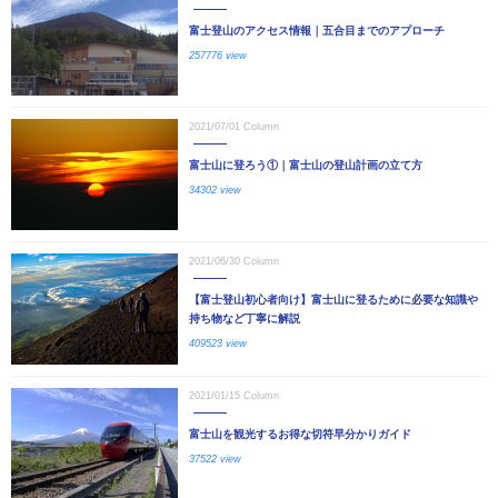
富士登山のアクセス情報｜五合目までのアプローチ
257776 view
2021/07/01
Column
富士山に登ろう①｜富士山の登山計画の立て方
34302 view
2021/06/30
Column
【富士登山初心者向け】富士山に登るために必要な知識や
持ち物など丁寧に解説
409523 view
2021/01/15
Column
富士山を観光するお得な切符早分かりガイド
37522 view