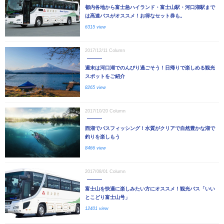
都内各地から富士急ハイランド・富士山駅・河口湖駅まで
は高速バスがオススメ！お得なセット券も。
6315 view
2017/12/11
Column
週末は河口湖でのんびり過ごそう！日帰りで楽しめる観光
スポットをご紹介
8265 view
2017/10/20
Column
西湖でバスフィッシング！水質がクリアで自然豊かな湖で
釣りを楽しもう
8466 view
2017/08/01
Column
富士山を快適に楽しみたい方にオススメ！観光バス「いい
とこどり富士山号」
12401 view