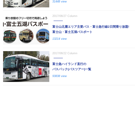
31448 view
2017/06/27
Column
富士山北麓エリア主要バス・富士急行線2日間乗り放題!
富士山・富士五湖パスポート
13214 view
2017/06/22
Column
富士急ハイランド直行の
バスパック(バスツアー)一覧
93838 view