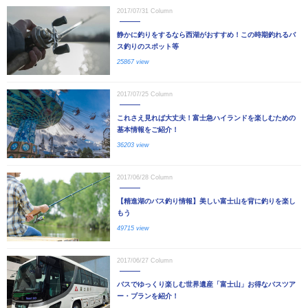
2017/07/31
Column
静かに釣りをするなら西湖がおすすめ！この時期釣れるバ
ス釣りのスポット等
25867 view
2017/07/25
Column
これさえ見れば大丈夫！富士急ハイランドを楽しむための
基本情報をご紹介！
36203 view
2017/06/28
Column
【精進湖のバス釣り情報】美しい富士山を背に釣りを楽し
もう
49715 view
2017/06/27
Column
バスでゆっくり楽しむ世界遺産「富士山」お得なバスツア
ー・プランを紹介！