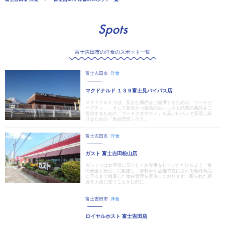
Spots
富士吉田市の洋食のスポット一覧
富士吉田市
洋食
マクドナルド １３９富士見バイパス店
マクドナルドでは、安全な商品をご提供するための「フードセ
ーフティ」、そして安全かつ最高のおいしさと品質の商品をご
提供するための「フードクオリティ」を高いレベルで実現し続
けるための「食品管理システ...
富士吉田市
洋食
ガスト 富士吉田松山店
ガストではお客様に安心してお食事をしていただけるよう「食
の安全と安心」に配慮し、原料から店舗で提供される最終商品
に至るまで徹底した食材管理を実施しております。限られた資
源を大切に使うことを目的に...
富士吉田市
洋食
ロイヤルホスト 富士吉田店