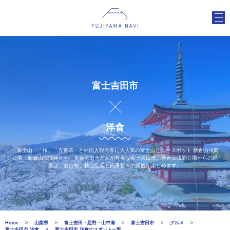
富士吉田市
洋食
「富士山」「桜」「五重塔」と外国人観光客に大人気の富士山ビュースポット 新倉山浅間
公園・新倉山浅間神社や、名物吉田うどんが有名な富士吉田市。新倉山浅間公園からの絶
景は、春は桜、秋は紅葉と四季折々の景観が楽しめます。
Home
山梨県
富士吉田・忍野・山中湖
富士吉田市
グルメ
富士吉田市 洋食
富士吉田市 洋食のスポット一覧