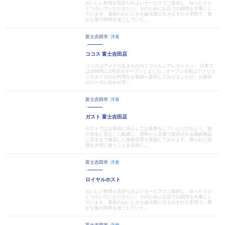
おいしい料理を気持ちのよいサービスでご提供し、ゆったりと
くつろいでいただきたい。そのためにお店での調理を大事にし
ています。素材のおいしさを最大限に引き出すひと手間で、豊
かな食の時間を過ごしていた...
富士吉田市
洋食
ココス 富士吉田店
ココスはアメリカ生まれのカリフォルニアレストラン。 日本で
は1980年に1号店がオープンしました。オープン当初はアメリカ
ンスタイルのお料理をお客様へ提供しておりましたが、お客様
のニーズに合わせ常...
富士吉田市
洋食
ガスト 富士吉田店
ガストではお客様に安心してお食事をしていただけるよう「食
の安全と安心」に配慮し、原料から店舗で提供される最終商品
に至るまで徹底した食材管理を実施しております。限られた資
源を大切に使うことを目的に...
富士吉田市
洋食
ロイヤルホスト
おいしい料理を気持ちのよいサービスでご提供し、ゆったりと
くつろいでいただきたい。そのためにお店での調理を大事にし
ています。素材のおいしさを最大限に引き出すひと手間で、豊
かな食の時間を過ごしていた...