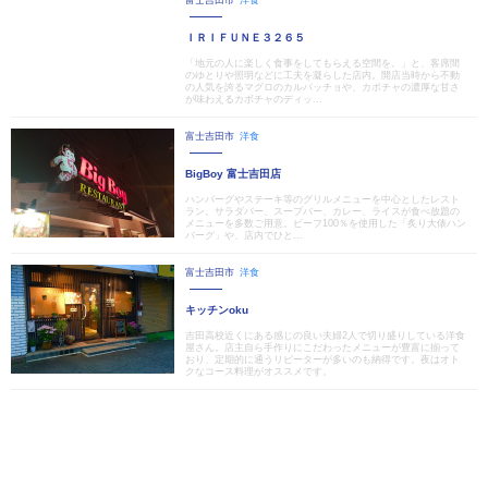
富士吉田市
洋食
ＩＲＩＦＵＮＥ３２６５
「地元の人に楽しく食事をしてもらえる空間を。」と、客席間
のゆとりや照明などに工夫を凝らした店内。開店当時から不動
の人気を誇るマグロのカルパッチョや、カボチャの濃厚な甘さ
が味わえるカボチャのディッ...
富士吉田市
洋食
BigBoy 富士吉田店
ハンバーグやステーキ等のグリルメニューを中心としたレスト
ラン。サラダバー、スープバー、カレー、ライスが食べ放題の
メニューを多数ご用意。ビーフ100％を使用した「炙り大俵ハン
バーグ」や、店内でひと...
富士吉田市
洋食
キッチンoku
吉田高校近くにある感じの良い夫婦2人で切り盛りしている洋食
屋さん。店主自ら手作りにこだわったメニューが豊富に揃って
おり、定期的に通うリピーターが多いのも納得です。夜はオト
クなコース料理がオススメです。