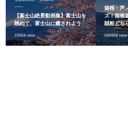
箱根・芦
【富士山絶景動画集】富士山を
ズ！箱根遊
眺めて、富士山に癒されよう
賊船どち
33564 view
546566 view