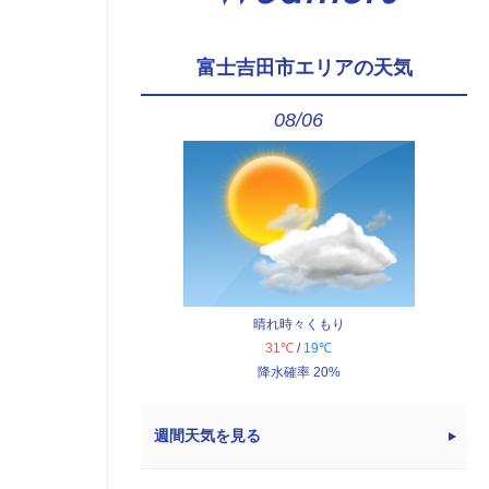
富士吉田市エリアの天気
08/06
晴れ時々くもり
31℃
/
19℃
降水確率 20%
週間天気を見る