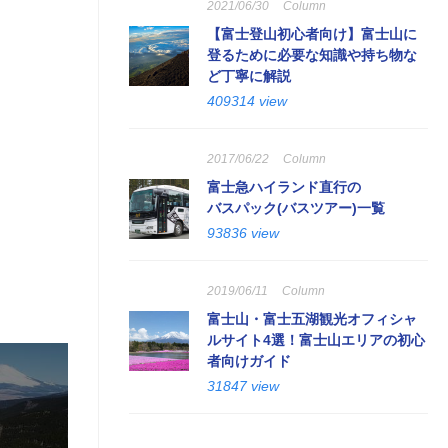
2021/06/30
Column
【富士登山初心者向け】富士山に
登るために必要な知識や持ち物な
ど丁寧に解説
409314 view
2017/06/22
Column
富士急ハイランド直行の
バスパック(バスツアー)一覧
93836 view
2019/06/11
Column
富士山・富士五湖観光オフィシャ
ルサイト4選！富士山エリアの初心
者向けガイド
31847 view