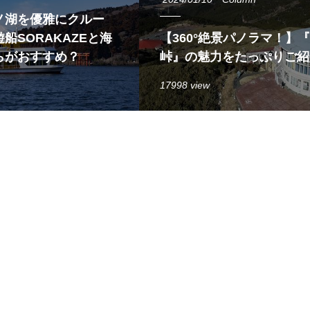
ノ湖を優雅にクルー
船SORAKAZEと海
【360°絶景パノラマ！】
らがおすすめ？
峠』の魅力をたっぷりご紹
17998 view