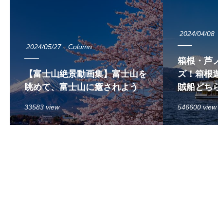
2024/04/08
2024/05/27
Column
箱根・芦
【富士山絶景動画集】富士山を
ズ！箱根遊
眺めて、富士山に癒されよう
賊船どち
33583 view
546600 view