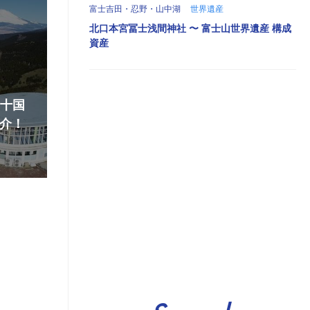
富士吉田・忍野・山中湖
世界遺産
北口本宮冨士浅間神社 〜 富士山世界遺産 構成
資産
『十国
介！