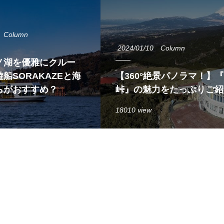
Column
2024/01/10
Column
ノ湖を優雅にクルー
船SORAKAZEと海
【360°絶景パノラマ！】
らがおすすめ？
峠』の魅力をたっぷりご紹
18010 view