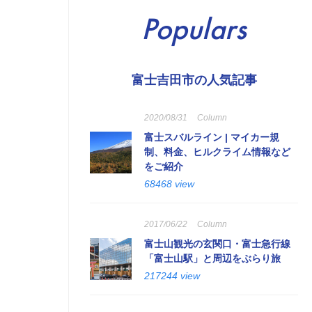
Populars
富士吉田市の人気記事
2020/08/31
Column
富士スバルライン | マイカー規
制、料金、ヒルクライム情報など
をご紹介
68468 view
2017/06/22
Column
富士山観光の玄関口・富士急行線
「富士山駅」と周辺をぶらり旅
217244 view