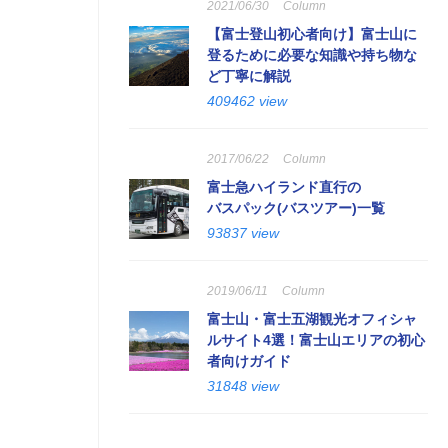
2021/06/30
Column
【富士登山初心者向け】富士山に
登るために必要な知識や持ち物な
ど丁寧に解説
409462 view
2017/06/22
Column
富士急ハイランド直行の
バスパック(バスツアー)一覧
93837 view
2019/06/11
Column
富士山・富士五湖観光オフィシャ
ルサイト4選！富士山エリアの初心
者向けガイド
31848 view