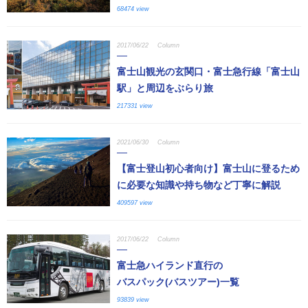
68474 view
2017/06/22
Column
富士山観光の玄関口・富士急行線「富士山
駅」と周辺をぶらり旅
217331 view
2021/06/30
Column
【富士登山初心者向け】富士山に登るため
に必要な知識や持ち物など丁寧に解説
409597 view
2017/06/22
Column
富士急ハイランド直行の
バスパック(バスツアー)一覧
93839 view