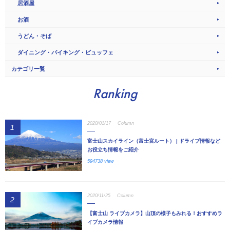
居酒屋
お酒
うどん・そば
ダイニング・バイキング・ビュッフェ
カテゴリ一覧
Ranking
2020/01/17
Column
1
富士山スカイライン（富士宮ルート） | ドライブ情報など
お役立ち情報をご紹介
594738 view
2020/11/25
Column
2
【富士山 ライブカメラ】山頂の様子もみれる！おすすめラ
イブカメラ情報