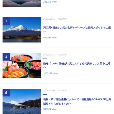
355751 view
2021/12/10
Column
3
河口湖×観光 | 人気の名所やディープな観光スポットをご紹
介
624205 view
2020/08/19
Column
4
熱海 ランチ | 海鮮が人気のおすすめで美味しいお店をご紹
介
1007138 view
2024/04/08
Column
5
箱根・芦ノ湖を優雅にクルーズ！箱根遊船SORAKAZEと海
賊船どちらがおすすめ？
546644 view