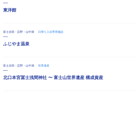
東洋館
富士吉田・忍野・山中湖
日帰り入浴専用施設
ふじやま温泉
富士吉田・忍野・山中湖
世界遺産
北口本宮冨士浅間神社 〜 富士山世界遺産 構成資産