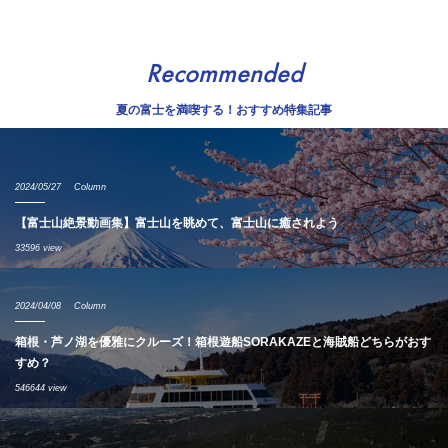
Recommended
夏の富士を満喫する！おすすめ特集記事
2024/05/27
Column
【富士山絶景動画集】富士山を眺めて、富士山に癒されよう
33596 view
2024/04/08
Column
箱根・芦ノ湖を優雅にクルーズ！箱根遊船SORAKAZEと海賊船どちらがおす
すめ？
546644 view