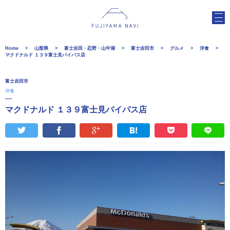
Home
山梨県
富士吉田・忍野・山中湖
富士吉田市
グルメ
洋食
マクドナルド １３９富士見バイパス店
富士吉田市
洋食
マクドナルド １３９富士見バイパス店