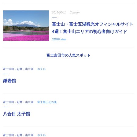
2019/06/11
Column
富士山・富士五湖観光オフィシャルサイト
4選！富士山エリアの初心者向けガイド
31849 view
富士吉田市の人気スポット
富士吉田・忍野・山中湖
ホテル
鎌岩館
富士吉田・忍野・山中湖
富士登山その他
八合目 太子館
富士吉田・忍野・山中湖
ホテル