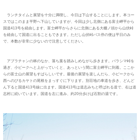
ランチタイムと展望を十分に満喫し、今日は下山することにします。本コー
スではこのまま平野へ下山していますが、今回は少し北側にある富士岬平から
国道413号を経由します。富士岬平からさらに北側にある大棚ノ頭から山伏峠
を経由して国道に出ることもできます。ただし山伏峠バス停の便は平日のみ
で、本数が非常に少ないので注意してください。
アブラチャンの林のなか、落ち葉を踏みしめながら歩きます。バラシマ峠を
過ぎ、小ピークへと上がっていくと、あっという間に富士岬平に到着。ここか
らの富士山の展望もすばらしいです。最後の展望を楽しんだら、小ピークから
西へのびるカヤトの尾根をまっすぐに下ります。別荘地の車道を歩き、どんど
ん下ると国道413号線に出ます。国道413号は道志みちと呼ばれる道で、右は道
志村に続いています。国道を左に進み、約20分歩けば石割の湯です。