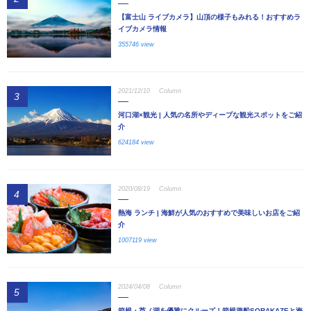
【富士山 ライブカメラ】山頂の様子もみれる！おすすめラ
イブカメラ情報
355746 view
2021/12/10
Column
3
河口湖×観光 | 人気の名所やディープな観光スポットをご紹
介
624184 view
2020/08/19
Column
4
熱海 ランチ | 海鮮が人気のおすすめで美味しいお店をご紹
介
1007119 view
2024/04/08
Column
5
箱根・芦ノ湖を優雅にクルーズ！箱根遊船SORAKAZEと海