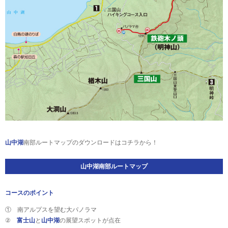
山中湖
南部ルートマップのダウンロードはコチラから！
山中湖南部ルートマップ
コースのポイント
① 南アルプスを望む大パノラマ
②
富士山
と
山中湖
の展望スポットが点在