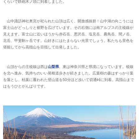
くらいで鉄砲木ノ頭に到着しました。
山中諏訪神社奥宮が祀られた山頂は広く、開放感抜群！山中湖の向こうには
富士山がどっしりと裾野を広げています。その右側には南アルプスの主稜線が
見えます。富士山に近いほうから赤石岳、悪沢岳、塩見岳、農鳥岳、間ノ岳、
北岳、甲斐駒ヶ岳です。山好きにはたまらない光景でしょう。私たちも景色を
堪能してから高指山を目指して出発しました。
山頂からの主稜線は西は
山梨県
、東は神奈川県と県境になっています。稜線
を北へ進み、気持ちのいい尾根道歩きが続きました。広葉樹の森はすっかり葉
を落とし、枯葉に覆われた登山道を50分ほど歩いて切通峠に到着。高指山まで
はもうひとがんばりです。