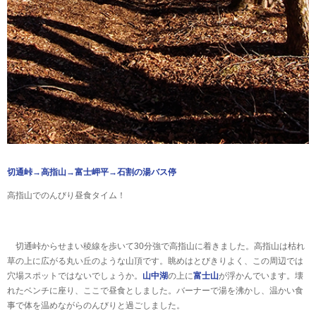
切通峠→高指山→富士岬平→石割の湯バス停
高指山でのんびり昼食タイム！
切通峠からせまい稜線を歩いて30分強で高指山に着きました。高指山は枯れ
草の上に広がる丸い丘のような山頂です。眺めはとびきりよく、この周辺では
穴場スポットではないでしょうか。
山中湖
の上に
富士山
が浮かんでいます。壊
れたベンチに座り、ここで昼食としました。バーナーで湯を沸かし、温かい食
事で体を温めながらのんびりと過ごしました。