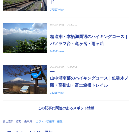
ド
37517 view
2018/03/30
Column
精進湖・本栖湖周辺のハイキングコース｜
パノラマ台・竜ヶ岳・雨ヶ岳
65232 view
2018/03/30
Column
山中湖南部のハイキングコース｜鉄砲木ノ
頭・高指山・富士箱根トレイル
16216 view
この記事に関連のあるスポット情報
富士吉田・忍野・山中湖
カフェ・喫茶店・茶屋