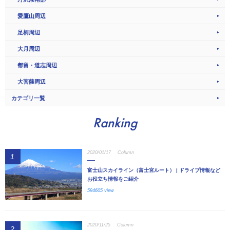
愛鷹山周辺
足柄周辺
大月周辺
都留・道志周辺
大菩薩周辺
カテゴリ一覧
Ranking
2020/01/17
Column
1
富士山スカイライン（富士宮ルート） | ドライブ情報など
お役立ち情報をご紹介
594605 view
2020/11/25
Column
2