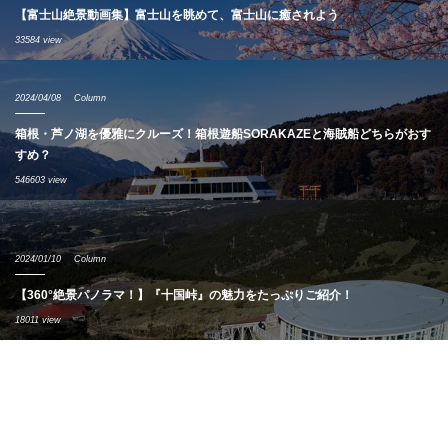
【富士山絶景動画集】富士山を眺めて、富士山に癒されよう
33584 view
2024/04/08
Column
箱根・芦ノ湖を優雅にクルーズ！箱根遊船SORAKAZEと海賊船どちらがおす
すめ？
546603 view
2024/01/10
Column
【360°絶景パノラマ！】『十国峠』の魅力をたっぷりご紹介！
18011 view