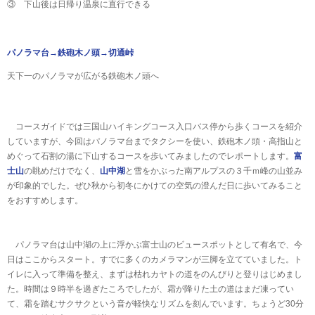
③ 下山後は日帰り温泉に直行できる
パノラマ台→鉄砲木ノ頭→切通峠
天下一のパノラマが広がる鉄砲木ノ頭へ
コースガイドでは三国山ハイキングコース入口バス停から歩くコースを紹介
していますが、今回はパノラマ台までタクシーを使い、鉄砲木ノ頭・高指山と
めぐって石割の湯に下山するコースを歩いてみましたのでレポートします。
富
士山
の眺めだけでなく、
山中湖
と雪をかぶった南アルプスの３千ｍ峰の山並み
が印象的でした。ぜひ秋から初冬にかけての空気の澄んだ日に歩いてみること
をおすすめします。
パノラマ台は山中湖の上に浮かぶ富士山のビュースポットとして有名で、今
日はここからスタート。すでに多くのカメラマンが三脚を立てていました。ト
イレに入って準備を整え、まずは枯れカヤトの道をのんびりと登りはじめまし
た。時間は９時半を過ぎたころでしたが、霜が降りた土の道はまだ凍ってい
て、霜を踏むサクサクという音が軽快なリズムを刻んでいます。ちょうど30分