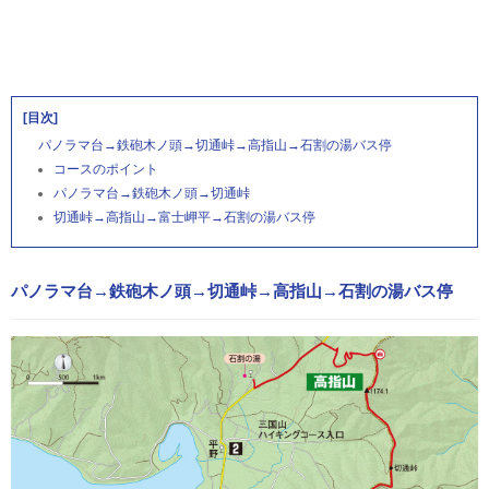
[目次]
パノラマ台→鉄砲木ノ頭→切通峠→高指山→石割の湯バス停
コースのポイント
パノラマ台→鉄砲木ノ頭→切通峠
切通峠→高指山→富士岬平→石割の湯バス停
パノラマ台→鉄砲木ノ頭→切通峠→高指山→石割の湯バス停