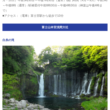
月・10月）午前5時30分～午後7時30分（通常）/開門時間（4月～9月）午前5時
～午後8時（通常）/祈祷受付午前8時30分～午後4時30分（神楽は午後4時ま
で）
■アクセス：（電車）富士宮駅から徒歩で10分
富士山本宮浅間大社
白糸の滝