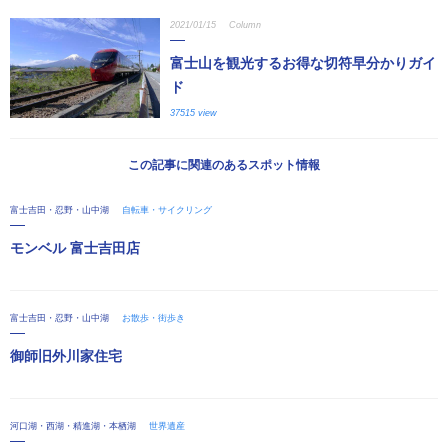
2021/01/15
Column
富士山を観光するお得な切符早分かりガイ
ド
37515 view
この記事に関連のあるスポット情報
富士吉田・忍野・山中湖
自転車・サイクリング
モンベル 富士吉田店
富士吉田・忍野・山中湖
お散歩・街歩き
御師旧外川家住宅
河口湖・西湖・精進湖・本栖湖
世界遺産