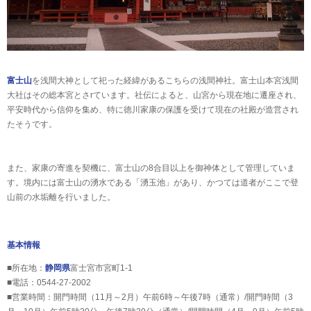
富士山
を浅間大神として祀った経緯があるこちらの浅間神社。富士山本宮浅間
大社はその総本宮とさrています。社伝によると、山宮から現在地に遷座され、
平安時代から信仰を集め、特に徳川家康の保護を受けて現在の社殿が造営され
たそうです。
また、家康の寄進を契機に、富士山の8合目以上を御神体として管理していま
す。境内には富士山の湧水である「湧玉池」があり、かつては道者がここで登
山前の水垢離を行いました。
基本情報
■所在地：
静岡県
富士宮市宮町1-1
■電話：0544-27-2002
■営業時間：開門時間（11月～2月）午前6時～午後7時（通常）/開門時間（3