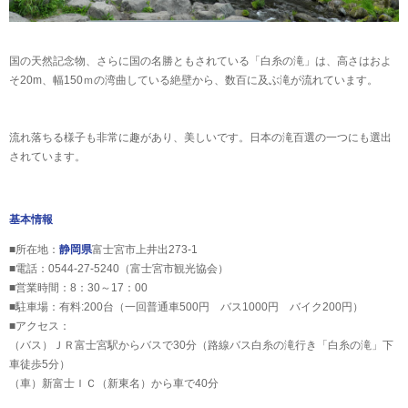
国の天然記念物、さらに国の名勝ともされている「白糸の滝」は、高さはおよ
そ20m、幅150ｍの湾曲している絶壁から、数百に及ぶ滝が流れています。
流れ落ちる様子も非常に趣があり、美しいです。日本の滝百選の一つにも選出
されています。
基本情報
■所在地：
静岡県
富士宮市上井出273-1
■電話：0544-27-5240（富士宮市観光協会）
■営業時間：8：30～17：00
■駐車場：有料:200台（一回普通車500円 バス1000円 バイク200円）
■アクセス：
（バス）ＪＲ富士宮駅からバスで30分（路線バス白糸の滝行き「白糸の滝」下
車徒歩5分）
（車）新富士ＩＣ（新東名）から車で40分