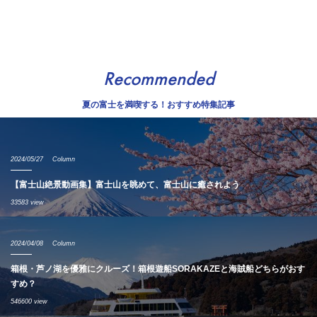
Recommended
夏の富士を満喫する！おすすめ特集記事
2024/05/27
Column
【富士山絶景動画集】富士山を眺めて、富士山に癒されよう
33583 view
2024/04/08
Column
箱根・芦ノ湖を優雅にクルーズ！箱根遊船SORAKAZEと海賊船どちらがおす
すめ？
546600 view