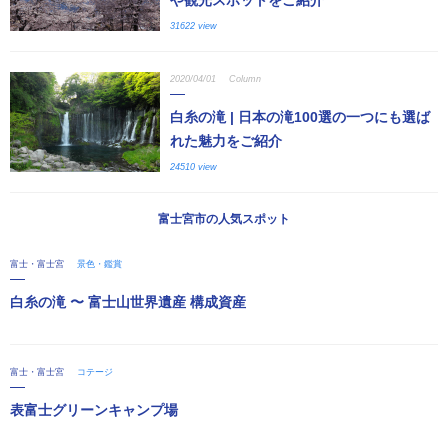
31622 view
2020/04/01
Column
白糸の滝 | 日本の滝100選の一つにも選ば
れた魅力をご紹介
24510 view
富士宮市の人気スポット
富士・富士宮
景色・鑑賞
白糸の滝 〜 富士山世界遺産 構成資産
富士・富士宮
コテージ
表富士グリーンキャンプ場