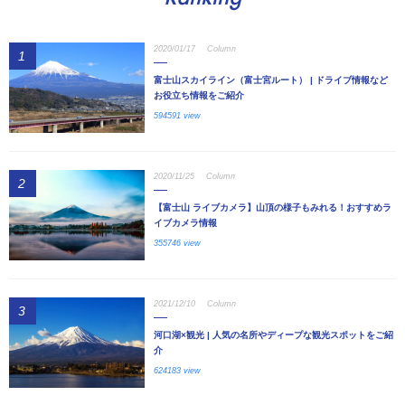
2020/01/17
Column
1
富士山スカイライン（富士宮ルート） | ドライブ情報など
お役立ち情報をご紹介
594591 view
2020/11/25
Column
2
【富士山 ライブカメラ】山頂の様子もみれる！おすすめラ
イブカメラ情報
355746 view
2021/12/10
Column
3
河口湖×観光 | 人気の名所やディープな観光スポットをご紹
介
624183 view