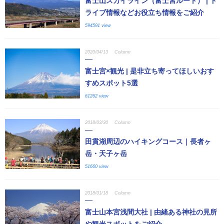
富士山スカイライン（富士宮ルート） | ド
ライブ情報などお役立ち情報をご紹介
594591 view
2020/04/13
Column
富士宮×観光 | 是非立ち寄ってほしいおす
すめスポット5選
61262 view
2018/03/30
Column
田貫湖周辺のハイキングコース｜長者ヶ
岳・天子ヶ岳
51660 view
2018/01/18
Column
富士山本宮浅間大社 | 由緒ある神社の見所
や観光スポットをご紹介