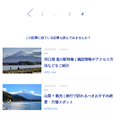
1
...
3
4
この記事に似ている記事も読んでみませんか？
2022/09/05
Column
河口湖 道の駅特集 | 施設情報やアクセス方
法などをご紹介
28521 view
2020/04/01
Column
山梨 × 観光 | 旅行で訪れるべきおすすめ絶
景・穴場スポット
187035 view