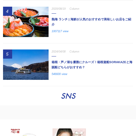
2020/08/19
Column
4
熱海 ランチ | 海鮮が人気のおすすめで美味しいお店をご紹
介
1007117 view
2024/04/08
Column
5
箱根・芦ノ湖を優雅にクルーズ！箱根遊船SORAKAZEと海
賊船どちらがおすすめ？
546600 view
SNS