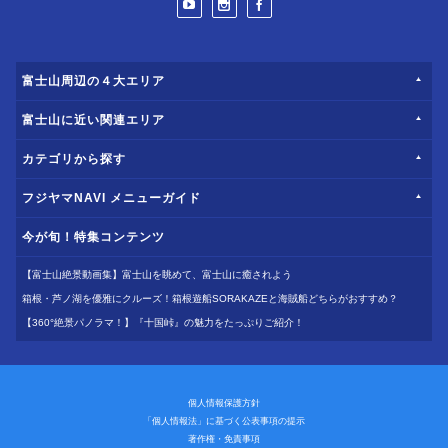
富士山周辺の４大エリア
富士山に近い関連エリア
カテゴリから探す
フジヤマNAVI メニューガイド
今が旬！特集コンテンツ
【富士山絶景動画集】富士山を眺めて、富士山に癒されよう
箱根・芦ノ湖を優雅にクルーズ！箱根遊船SORAKAZEと海賊船どちらがおすすめ？
【360°絶景パノラマ！】『十国峠』の魅力をたっぷりご紹介！
個人情報保護方針
「個人情報法」に基づく公表事項の提示
著作権・免責事項