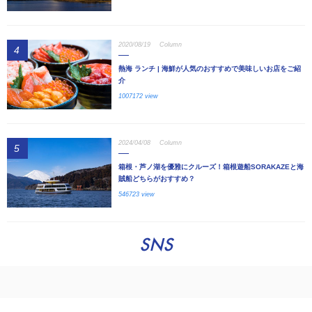
2020/08/19
Column
4
熱海 ランチ | 海鮮が人気のおすすめで美味しいお店をご紹
介
1007172 view
2024/04/08
Column
5
箱根・芦ノ湖を優雅にクルーズ！箱根遊船SORAKAZEと海
賊船どちらがおすすめ？
546723 view
SNS