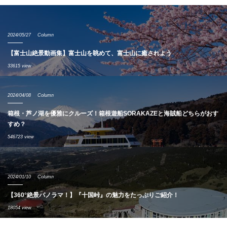
2024/05/27
Column
【富士山絶景動画集】富士山を眺めて、富士山に癒されよう
33615 view
2024/04/08
Column
箱根・芦ノ湖を優雅にクルーズ！箱根遊船SORAKAZEと海賊船どちらがおす
すめ？
546723 view
2024/01/10
Column
【360°絶景パノラマ！】『十国峠』の魅力をたっぷりご紹介！
18054 view