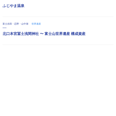
ふじやま温泉
富士吉田・忍野・山中湖
世界遺産
北口本宮冨士浅間神社 〜 富士山世界遺産 構成資産