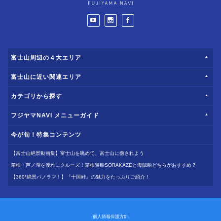
富士山周辺の４大エリア
富士山に近い関連エリア
カテゴリから探す
フジヤマNAVI メニューガイド
今が旬！特集コンテンツ
【富士山絶景動画集】富士山を眺めて、富士山に癒されよう
箱根・芦ノ湖を優雅にクルーズ！箱根遊船SORAKAZEと海賊船どちらがおすすめ？
【360°絶景パノラマ！】『十国峠』の魅力をたっぷりご紹介！
個人情報保護方針