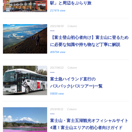
駅」と周辺をぶらり旅
217474 view
2021/06/30
Column
【富士登山初心者向け】富士山に登るため
に必要な知識や持ち物など丁寧に解説
409794 view
2017/06/22
Column
富士急ハイランド直行の
バスパック(バスツアー)一覧
93839 view
2019/06/11
Column
富士山・富士五湖観光オフィシャルサイト
4選！富士山エリアの初心者向けガイド