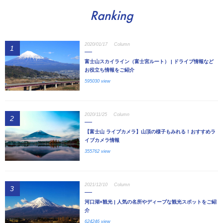
Ranking
2020/01/17
Column
1
富士山スカイライン（富士宮ルート） | ドライブ情報など
お役立ち情報をご紹介
595030 view
2020/11/25
Column
2
【富士山 ライブカメラ】山頂の様子もみれる！おすすめラ
イブカメラ情報
355762 view
2021/12/10
Column
3
河口湖×観光 | 人気の名所やディープな観光スポットをご紹
介
624246 view