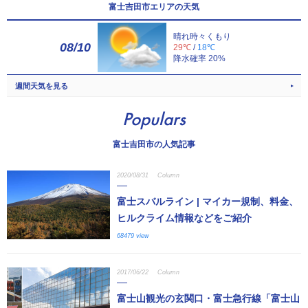
富士吉田市エリアの天気
晴れ時々くもり
08/10
29℃
/
18℃
降水確率 20%
週間天気を見る
Populars
富士吉田市の人気記事
2020/08/31
Column
富士スバルライン | マイカー規制、料金、
ヒルクライム情報などをご紹介
68479 view
2017/06/22
Column
富士山観光の玄関口・富士急行線「富士山