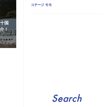
コテージ モモ
『十国
介！
Search