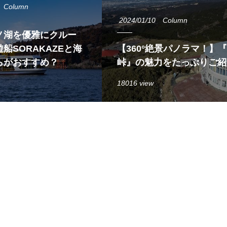
Column
2024/01/10
Column
ノ湖を優雅にクルー
船SORAKAZEと海
【360°絶景パノラマ！】
らがおすすめ？
峠』の魅力をたっぷりご紹
18016 view