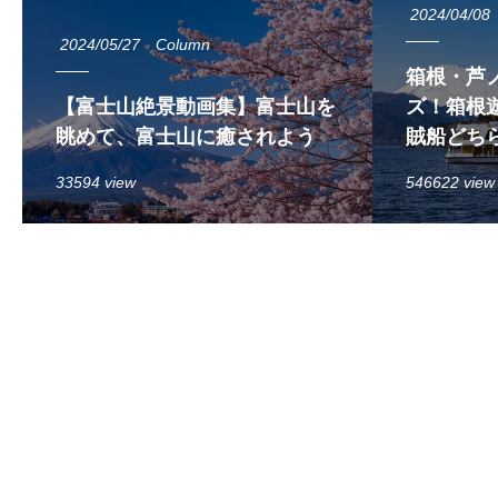
2024/04/08
2024/05/27
Column
箱根・芦
【富士山絶景動画集】富士山を
ズ！箱根遊
眺めて、富士山に癒されよう
賊船どち
33594 view
546622 view