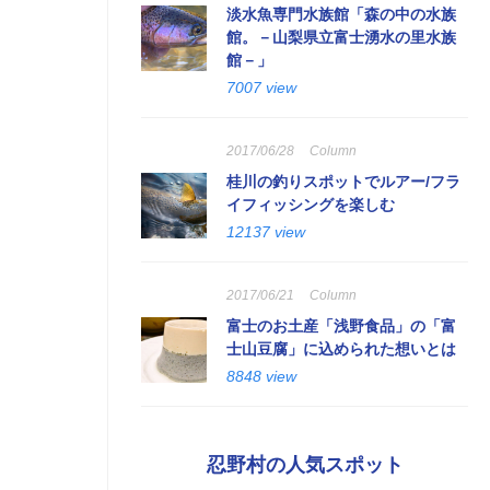
淡水魚専門水族館「森の中の水族
館。－山梨県立富士湧水の里水族
館－」
7007 view
2017/06/28
Column
桂川の釣りスポットでルアー/フラ
イフィッシングを楽しむ
12137 view
2017/06/21
Column
富士のお土産「浅野食品」の「富
士山豆腐」に込められた想いとは
8848 view
忍野村の人気スポット