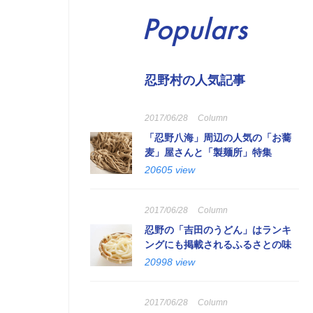
Populars
忍野村の人気記事
2017/06/28
Column
「忍野八海」周辺の人気の「お蕎
麦」屋さんと「製麺所」特集
20605 view
2017/06/28
Column
忍野の「吉田のうどん」はランキ
ングにも掲載されるふるさとの味
20998 view
2017/06/28
Column