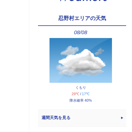
忍野村エリアの天気
08/08
くもり
29℃
/
17℃
降水確率 40%
週間天気を見る