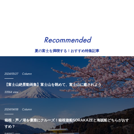
Recommended
夏の富士を満喫する！おすすめ特集記事
2024/05/27
Column
【富士山絶景動画集】富士山を眺めて、富士山に癒されよう
33564 view
2024/04/08
Column
箱根・芦ノ湖を優雅にクルーズ！箱根遊船SORAKAZEと海賊船どちらがおす
すめ？