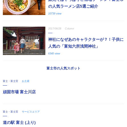
の人気ラーメン店5選ご紹介
10739 view
2017/06/28
Column
神社になぜあのキャラクターが？！子供に
人気の「富知六所浅間神社」
6340 view
富士市の人気スポット
富士・富士宮
お土産
頑固市場 富士川店
富士・富士宮
サービスエリア
道の駅 富士 (上り)