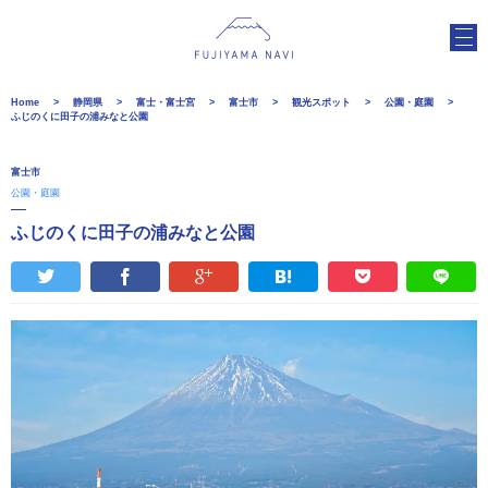
Home
静岡県
富士・富士宮
富士市
観光スポット
公園・庭園
ふじのくに田子の浦みなと公園
富士市
公園・庭園
ふじのくに田子の浦みなと公園