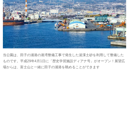
当公園は、田子の浦港の港湾整備工事で発生した浚渫土砂を利用して整備した
ものです。平成29年4月1日に「歴史学習施設ディアナ号」がオープン！展望広
場からは、富士山と一緒に田子の浦港を眺めることができます