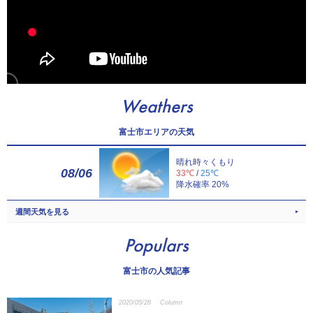
Weathers
富士市エリアの天気
晴れ時々くもり
08/06
33℃
/
25℃
降水確率 20%
週間天気を見る
Populars
富士市の人気記事
2020/05/28
Column