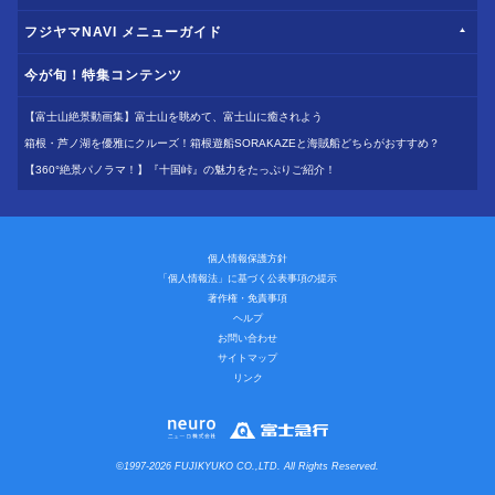
フジヤマNAVI メニューガイド
今が旬！特集コンテンツ
【富士山絶景動画集】富士山を眺めて、富士山に癒されよう
箱根・芦ノ湖を優雅にクルーズ！箱根遊船SORAKAZEと海賊船どちらがおすすめ？
【360°絶景パノラマ！】『十国峠』の魅力をたっぷりご紹介！
個人情報保護方針
「個人情報法」に基づく公表事項の提示
著作権・免責事項
ヘルプ
お問い合わせ
サイトマップ
リンク
©1997-2026 FUJIKYUKO CO.,LTD. All Rights Reserved.