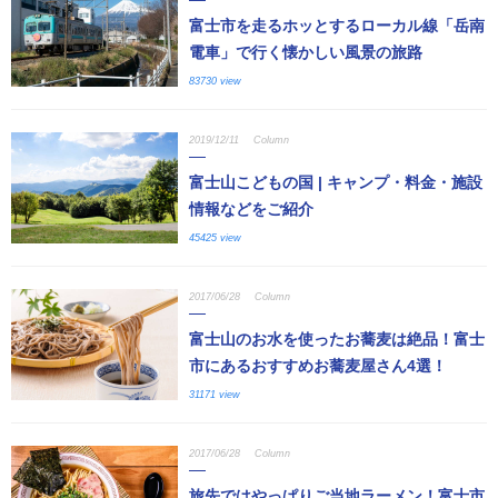
富士市を走るホッとするローカル線「岳南
電車」で行く懐かしい風景の旅路
83730 view
2019/12/11
Column
富士山こどもの国 | キャンプ・料金・施設
情報などをご紹介
45425 view
2017/06/28
Column
富士山のお水を使ったお蕎麦は絶品！富士
市にあるおすすめお蕎麦屋さん4選！
31171 view
2017/06/28
Column
旅先ではやっぱりご当地ラーメン！富士市