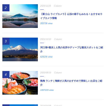
2020/11/25
Column
2
【富士山 ライブカメラ】山頂の様子もみれる！おすすめラ
イブカメラ情報
355736 view
2021/12/10
Column
3
河口湖×観光 | 人気の名所やディープな観光スポットをご紹
介
624156 view
2020/08/19
Column
4
熱海 ランチ | 海鮮が人気のおすすめで美味しいお店をご紹
介
1007103 view