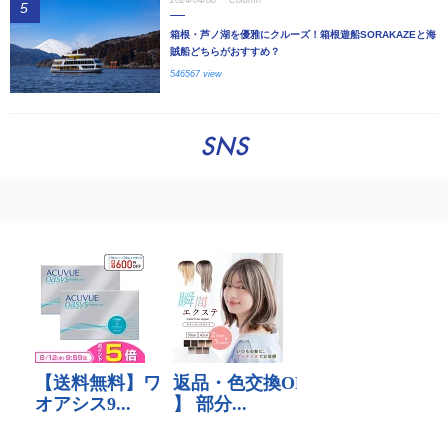
2024/04/08
Column
5
箱根・芦ノ湖を優雅にクルーズ！箱根遊船SORAKAZEと海
賊船どちらがおすすめ？
546567 view
SNS