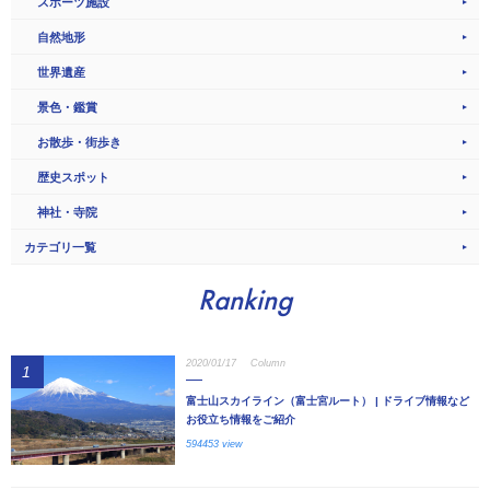
スポーツ施設
自然地形
世界遺産
景色・鑑賞
お散歩・街歩き
歴史スポット
神社・寺院
カテゴリ一覧
Ranking
2020/01/17
Column
1
富士山スカイライン（富士宮ルート） | ドライブ情報など
お役立ち情報をご紹介
594453 view