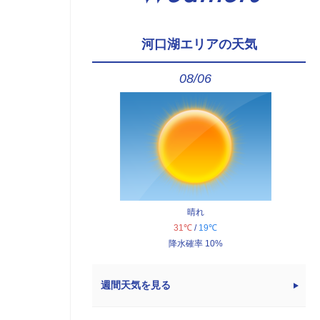
河口湖エリアの天気
08/06
晴れ
31℃
/
19℃
降水確率 10%
週間天気を見る