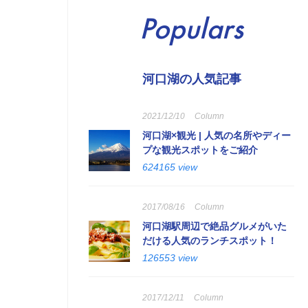
Populars
河口湖の人気記事
2021/12/10
Column
河口湖×観光 | 人気の名所やディー
プな観光スポットをご紹介
624165 view
2017/08/16
Column
河口湖駅周辺で絶品グルメがいた
だける人気のランチスポット！
126553 view
2017/12/11
Column