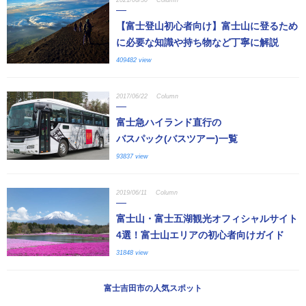
【富士登山初心者向け】富士山に登るため
に必要な知識や持ち物など丁寧に解説
409482 view
2017/06/22
Column
富士急ハイランド直行の
バスパック(バスツアー)一覧
93837 view
2019/06/11
Column
富士山・富士五湖観光オフィシャルサイト
4選！富士山エリアの初心者向けガイド
31848 view
富士吉田市の人気スポット