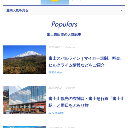
週間天気を見る
Populars
富士吉田市の人気記事
2020/08/31
Column
富士スバルライン | マイカー規制、料金、
ヒルクライム情報などをご紹介
68468 view
2017/06/22
Column
富士山観光の玄関口・富士急行線「富士山
駅」と周辺をぶらり旅
217244 view
2021/06/30
Column