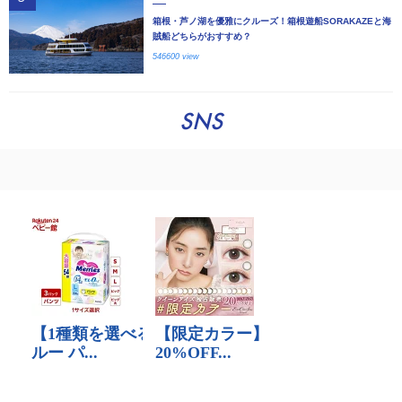
箱根・芦ノ湖を優雅にクルーズ！箱根遊船SORAKAZEと海
賊船どちらがおすすめ？
546600 view
SNS