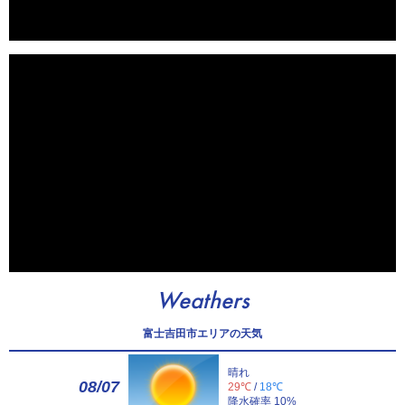
Weathers
富士吉田市エリアの天気
晴れ
08/07
29℃
/
18℃
降水確率 10%