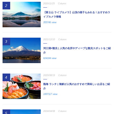
2020/11/25
Column
2
【富士山 ライブカメラ】山頂の様子もみれる！おすすめラ
イブカメラ情報
355746 view
2021/12/10
Column
3
河口湖×観光 | 人気の名所やディープな観光スポットをご紹
介
624184 view
2020/08/19
Column
4
熱海 ランチ | 海鮮が人気のおすすめで美味しいお店をご紹
介
1007117 view
2024/04/08
Column
5