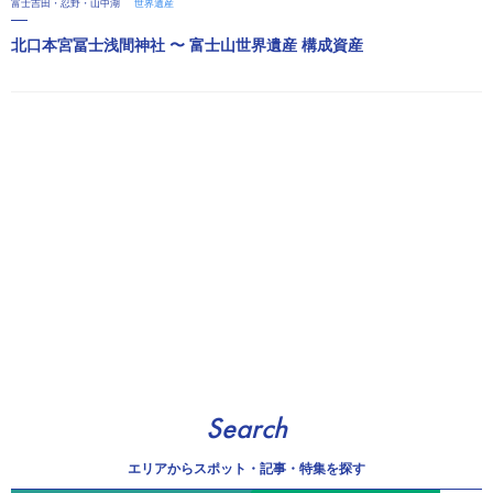
富士吉田・忍野・山中湖
世界遺産
北口本宮冨士浅間神社 〜 富士山世界遺産 構成資産
Search
エリアから
スポット・記事・特集を探す