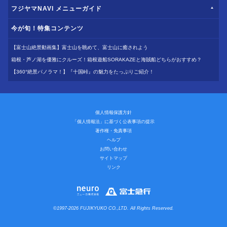
フジヤマNAVI メニューガイド
今が旬！特集コンテンツ
【富士山絶景動画集】富士山を眺めて、富士山に癒されよう
箱根・芦ノ湖を優雅にクルーズ！箱根遊船SORAKAZEと海賊船どちらがおすすめ？
【360°絶景パノラマ！】『十国峠』の魅力をたっぷりご紹介！
個人情報保護方針
「個人情報法」に基づく公表事項の提示
著作権・免責事項
ヘルプ
お問い合わせ
サイトマップ
リンク
©1997-2026 FUJIKYUKO CO.,LTD. All Rights Reserved.