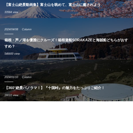
【富士山絶景動画集】富士山を眺めて、富士山に癒されよう
33584 view
2024/04/08
Column
箱根・芦ノ湖を優雅にクルーズ！箱根遊船SORAKAZEと海賊船どちらがおす
すめ？
546600 view
2024/01/10
Column
【360°絶景パノラマ！】『十国峠』の魅力をたっぷりご紹介！
18010 view