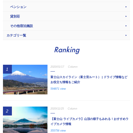
ペンション
貸別荘
その他宿泊施設
カテゴリ一覧
Ranking
2020/01/17
Column
1
富士山スカイライン（富士宮ルート） | ドライブ情報など
お役立ち情報をご紹介
594871 view
2020/11/25
Column
2
【富士山 ライブカメラ】山頂の様子もみれる！おすすめラ
イブカメラ情報
355756 view