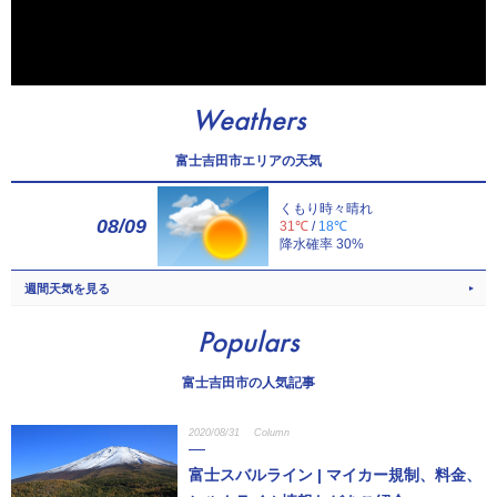
Weathers
富士吉田市エリアの天気
くもり時々晴れ
08/09
31℃
/
18℃
降水確率 30%
週間天気を見る
Populars
富士吉田市の人気記事
2020/08/31
Column
富士スバルライン | マイカー規制、料金、