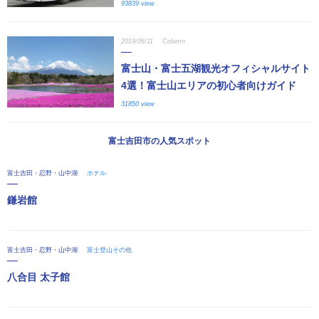
93839 view
2019/06/11
Column
富士山・富士五湖観光オフィシャルサイト
4選！富士山エリアの初心者向けガイド
31850 view
富士吉田市の人気スポット
富士吉田・忍野・山中湖
ホテル
鎌岩館
富士吉田・忍野・山中湖
富士登山その他
八合目 太子館