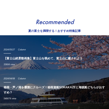
Recommended
夏の富士を満喫する！おすすめ特集記事
2024/05/27
Column
【富士山絶景動画集】富士山を眺めて、富士山に癒されよう
33604 view
2024/04/08
Column
箱根・芦ノ湖を優雅にクルーズ！箱根遊船SORAKAZEと海賊船どちらがおす
すめ？
546674 view