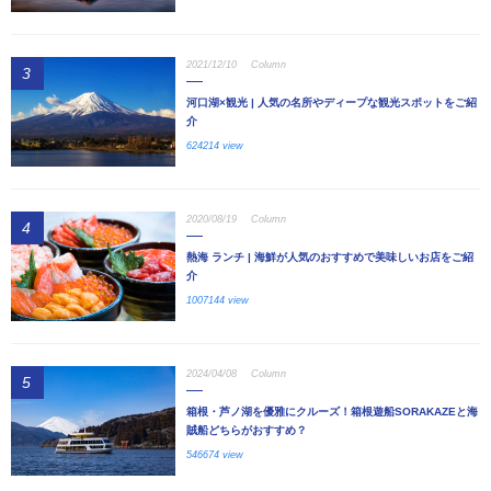
2021/12/10
Column
3
河口湖×観光 | 人気の名所やディープな観光スポットをご紹
介
624214 view
2020/08/19
Column
4
熱海 ランチ | 海鮮が人気のおすすめで美味しいお店をご紹
介
1007144 view
2024/04/08
Column
5
箱根・芦ノ湖を優雅にクルーズ！箱根遊船SORAKAZEと海
賊船どちらがおすすめ？
546674 view