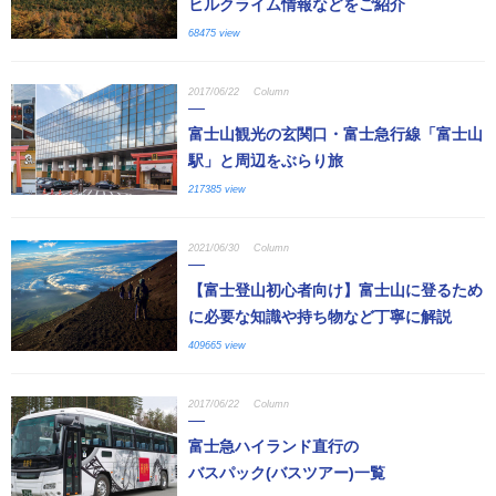
ヒルクライム情報などをご紹介
68475 view
2017/06/22
Column
富士山観光の玄関口・富士急行線「富士山
駅」と周辺をぶらり旅
217385 view
2021/06/30
Column
【富士登山初心者向け】富士山に登るため
に必要な知識や持ち物など丁寧に解説
409665 view
2017/06/22
Column
富士急ハイランド直行の
バスパック(バスツアー)一覧