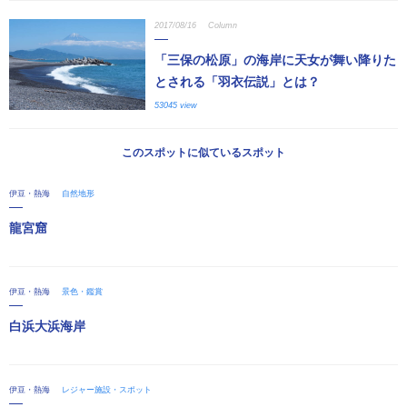
2017/08/16
Column
「三保の松原」の海岸に天女が舞い降りた
とされる「羽衣伝説」とは？
53045 view
このスポットに似ているスポット
伊豆・熱海
自然地形
龍宮窟
伊豆・熱海
景色・鑑賞
白浜大浜海岸
伊豆・熱海
レジャー施設・スポット