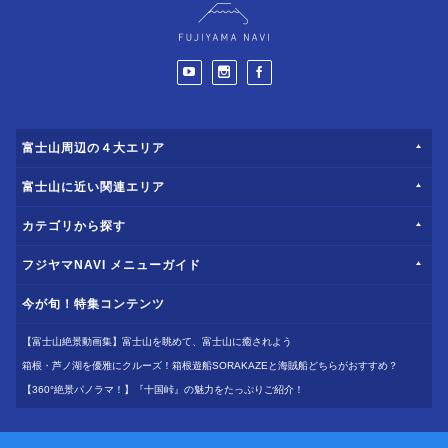
富士山周辺の４大エリア
富士山に近い関連エリア
カテゴリから探す
フジヤマNAVI メニューガイド
今が旬！特集コンテンツ
【富士山絶景動画集】富士山を眺めて、富士山に癒されよう
箱根・芦ノ湖を優雅にクルーズ！箱根遊船SORAKAZEと海賊船どちらがおすすめ？
【360°絶景パノラマ！】『十国峠』の魅力をたっぷりご紹介！