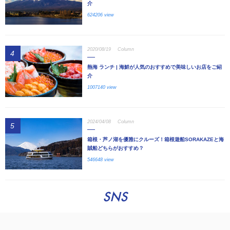
介
624206 view
2020/08/19
Column
4
熱海 ランチ | 海鮮が人気のおすすめで美味しいお店をご紹
介
1007140 view
2024/04/08
Column
5
箱根・芦ノ湖を優雅にクルーズ！箱根遊船SORAKAZEと海
賊船どちらがおすすめ？
546648 view
SNS