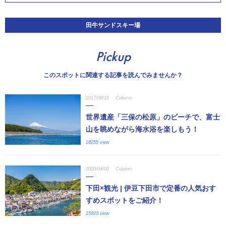
田牛サンドスキー場
Pickup
このスポットに関連する記事を読んでみませんか？
2017/08/16
Column
世界遺産「三保の松原」のビーチで、富士
山を眺めながら海水浴を楽しもう！
18255 view
2020/04/03
Column
下田×観光 | 伊豆下田市で定番の人気おす
すめスポットをご紹介！
15920 view