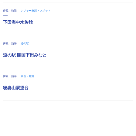
伊豆・熱海
レジャー施設・スポット
下田海中水族館
伊豆・熱海
道の駅
道の駅 開国下田みなと
伊豆・熱海
景色・鑑賞
寝姿山展望台