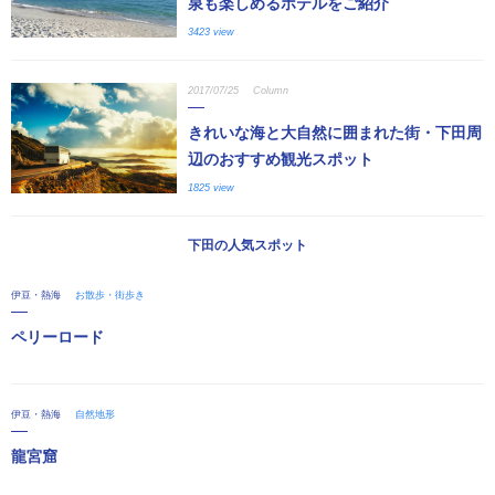
泉も楽しめるホテルをご紹介
3423 view
2017/07/25
Column
きれいな海と大自然に囲まれた街・下田周
辺のおすすめ観光スポット
1825 view
下田の人気スポット
伊豆・熱海
お散歩・街歩き
ペリーロード
伊豆・熱海
自然地形
龍宮窟