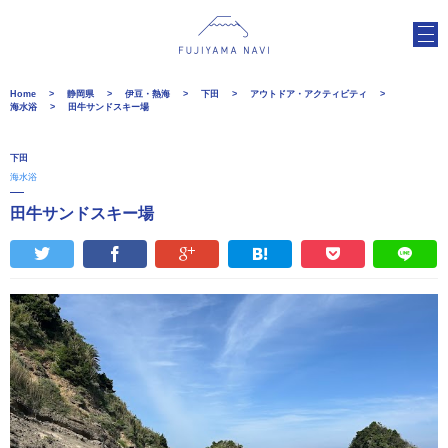
Home
静岡県
伊豆・熱海
下田
アウトドア・アクティビティ
海水浴
田牛サンドスキー場
下田
海水浴
田牛サンドスキー場