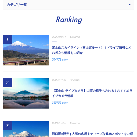
カテゴリ一覧
Ranking
2020/01/17
Column
1
富士山スカイライン（富士宮ルート） | ドライブ情報など
お役立ち情報をご紹介
594771 view
2020/11/25
Column
2
【富士山 ライブカメラ】山頂の様子もみれる！おすすめラ
イブカメラ情報
355752 view
2021/12/10
Column
3
河口湖×観光 | 人気の名所やディープな観光スポットをご紹