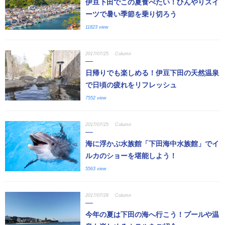
伊豆下田でこの夏食べたい！ひんやりスイ
ーツで暑い季節を乗り切ろう
11823 view
2017/07/25
Column
日帰りでも楽しめる！伊豆下田の天然温泉
で日頃の疲れをリフレッシュ
7552 view
2017/07/25
Column
海に浮かぶ水族館「下田海中水族館」でイ
ルカのショーを堪能しよう！
5563 view
2017/07/28
Column
今年の夏は下田の海へ行こう！プールや温