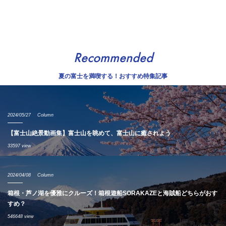
Recommended
夏の富士を満喫する！おすすめ特集記事
2024/05/27
Column
【富士山絶景動画集】富士山を眺めて、富士山に癒されよう
33597 view
2024/04/08
Column
箱根・芦ノ湖を優雅にクルーズ！箱根遊船SORAKAZEと海賊船どちらがおす
すめ？
546648 view