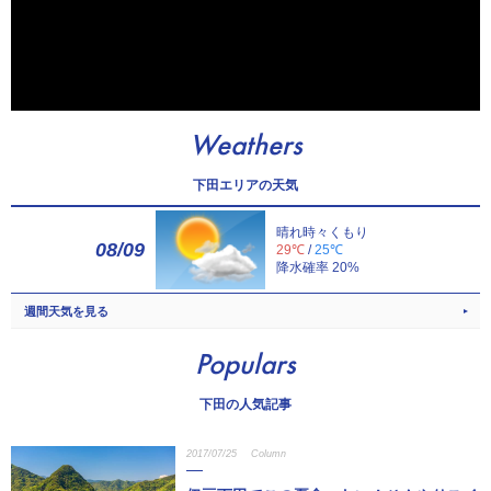
Weathers
下田エリアの天気
晴れ時々くもり
08/09
29℃
/
25℃
降水確率 20%
週間天気を見る
Populars
下田の人気記事
2017/07/25
Column