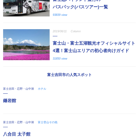
バスパック(バスツアー)一覧
93839 view
2019/06/11
Column
富士山・富士五湖観光オフィシャルサイト
4選！富士山エリアの初心者向けガイド
31850 view
富士吉田市の人気スポット
富士吉田・忍野・山中湖
ホテル
鎌岩館
富士吉田・忍野・山中湖
富士登山その他
八合目 太子館