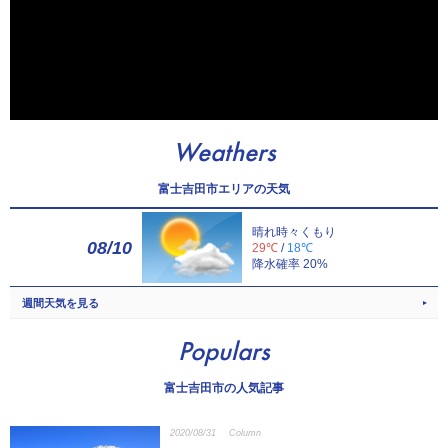
Weathers
富士吉田市エリアの天気
晴れ時々くもり
08/10
29℃
/
18℃
降水確率 20%
週間天気を見る
Populars
富士吉田市の人気記事
2020/08/31
Column