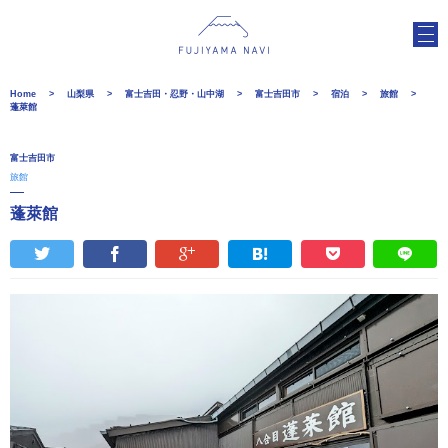
Home
山梨県
富士吉田・忍野・山中湖
富士吉田市
宿泊
旅館
蓬萊館
富士吉田市
旅館
蓬萊館