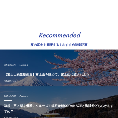
Recommended
夏の富士を満喫する！おすすめ特集記事
2024/05/27
Column
【富士山絶景動画集】富士山を眺めて、富士山に癒されよう
33610 view
2024/04/08
Column
箱根・芦ノ湖を優雅にクルーズ！箱根遊船SORAKAZEと海賊船どちらがおす
すめ？