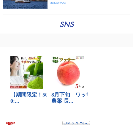
546708 view
SNS