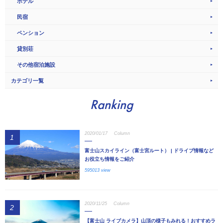
ホテル
民宿
ペンション
貸別荘
その他宿泊施設
カテゴリ一覧
Ranking
2020/01/17
Column
1
富士山スカイライン（富士宮ルート） | ドライブ情報など
お役立ち情報をご紹介
595013 view
2020/11/25
Column
2
【富士山 ライブカメラ】山頂の様子もみれる！おすすめラ