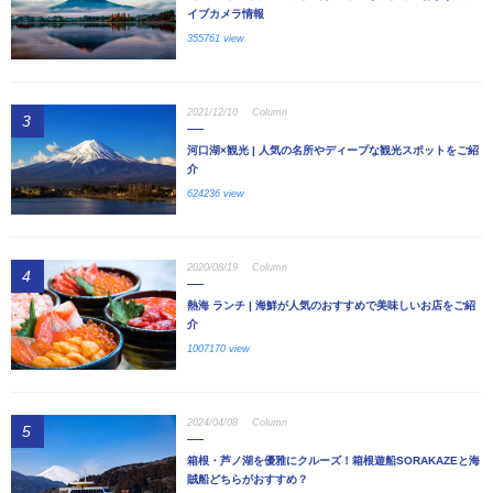
イブカメラ情報
355761 view
2021/12/10
Column
3
河口湖×観光 | 人気の名所やディープな観光スポットをご紹
介
624236 view
2020/08/19
Column
4
熱海 ランチ | 海鮮が人気のおすすめで美味しいお店をご紹
介
1007170 view
2024/04/08
Column
5
箱根・芦ノ湖を優雅にクルーズ！箱根遊船SORAKAZEと海
賊船どちらがおすすめ？