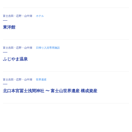
富士吉田・忍野・山中湖
ホテル
東洋館
富士吉田・忍野・山中湖
日帰り入浴専用施設
ふじやま温泉
富士吉田・忍野・山中湖
世界遺産
北口本宮冨士浅間神社 〜 富士山世界遺産 構成資産