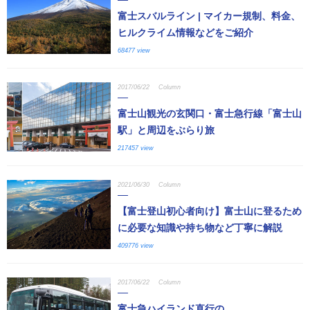
富士スバルライン | マイカー規制、料金、
ヒルクライム情報などをご紹介
68477 view
2017/06/22
Column
富士山観光の玄関口・富士急行線「富士山
駅」と周辺をぶらり旅
217457 view
2021/06/30
Column
【富士登山初心者向け】富士山に登るため
に必要な知識や持ち物など丁寧に解説
409776 view
2017/06/22
Column
富士急ハイランド直行の