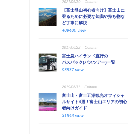
2021/06/30
Column
【富士登山初心者向け】富士山に
登るために必要な知識や持ち物な
ど丁寧に解説
409480 view
2017/06/22
Column
富士急ハイランド直行の
バスパック(バスツアー)一覧
93837 view
2019/06/11
Column
富士山・富士五湖観光オフィシャ
ルサイト4選！富士山エリアの初心
者向けガイド
31848 view