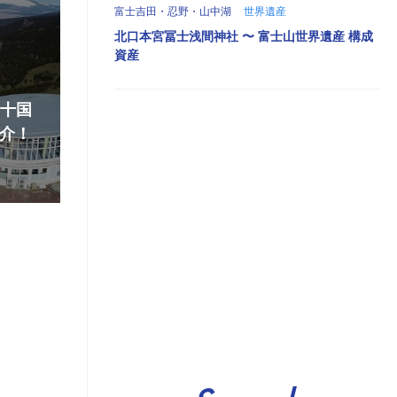
富士吉田・忍野・山中湖
世界遺産
北口本宮冨士浅間神社 〜 富士山世界遺産 構成
資産
『十国
介！