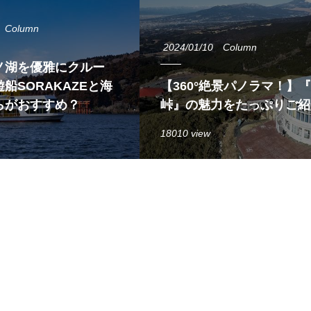
Column
2024/01/10
Column
ノ湖を優雅にクルー
船SORAKAZEと海
【360°絶景パノラマ！】
らがおすすめ？
峠』の魅力をたっぷりご紹
18010 view