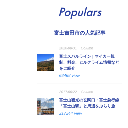
Populars
富士吉田市の人気記事
2020/08/31
Column
富士スバルライン | マイカー規
制、料金、ヒルクライム情報など
をご紹介
68468 view
2017/06/22
Column
富士山観光の玄関口・富士急行線
「富士山駅」と周辺をぶらり旅
217244 view