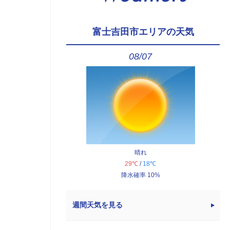
富士吉田市エリアの天気
08/07
晴れ
29℃
/
18℃
降水確率 10%
週間天気を見る