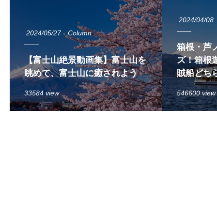
2024/04/08
2024/05/27
Column
箱根・芦
【富士山絶景動画集】富士山を
ズ！箱根遊
眺めて、富士山に癒されよう
賊船どち
33584 view
546600 view