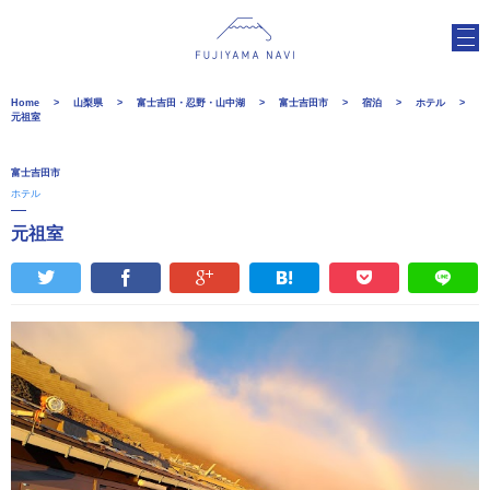
Home
山梨県
富士吉田・忍野・山中湖
富士吉田市
宿泊
ホテル
元祖室
富士吉田市
ホテル
元祖室