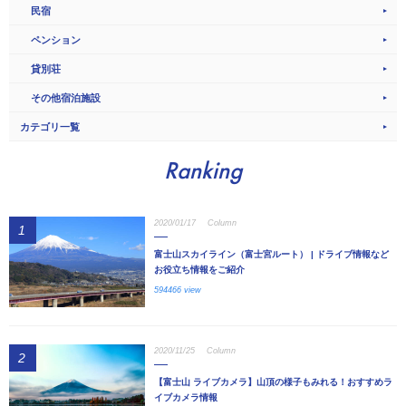
民宿
ペンション
貸別荘
その他宿泊施設
カテゴリ一覧
Ranking
2020/01/17
Column
1
富士山スカイライン（富士宮ルート） | ドライブ情報など
お役立ち情報をご紹介
594466 view
2020/11/25
Column
2
【富士山 ライブカメラ】山頂の様子もみれる！おすすめラ
イブカメラ情報