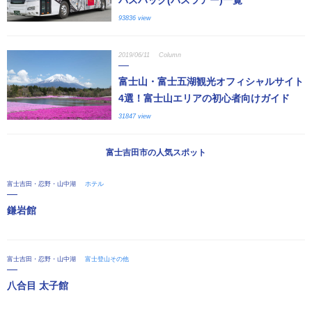
93836 view
2019/06/11
Column
富士山・富士五湖観光オフィシャルサイト
4選！富士山エリアの初心者向けガイド
31847 view
富士吉田市の人気スポット
富士吉田・忍野・山中湖
ホテル
鎌岩館
富士吉田・忍野・山中湖
富士登山その他
八合目 太子館