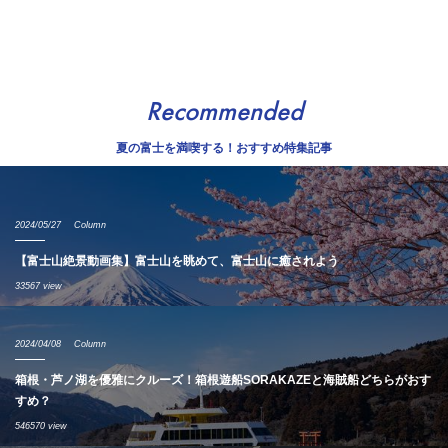
Recommended
夏の富士を満喫する！おすすめ特集記事
2024/05/27
Column
【富士山絶景動画集】富士山を眺めて、富士山に癒されよう
33567 view
2024/04/08
Column
箱根・芦ノ湖を優雅にクルーズ！箱根遊船SORAKAZEと海賊船どちらがおす
すめ？
546570 view