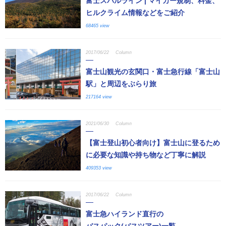
富士スバルライン | マイカー規制、料金、
ヒルクライム情報などをご紹介
68465 view
2017/06/22
Column
富士山観光の玄関口・富士急行線「富士山
駅」と周辺をぶらり旅
217164 view
2021/06/30
Column
【富士登山初心者向け】富士山に登るため
に必要な知識や持ち物など丁寧に解説
409353 view
2017/06/22
Column
富士急ハイランド直行の
バスパック(バスツアー)一覧