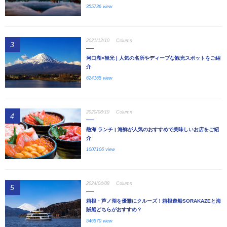
355736 view
2021/12/10
Column
3
河口湖×観光 | 人気の名所やディープな観光スポットをご紹
介
624165 view
2020/08/19
Column
4
熱海 ランチ | 海鮮が人気のおすすめで美味しいお店をご紹
介
1007106 view
2024/04/08
Column
5
箱根・芦ノ湖を優雅にクルーズ！箱根遊船SORAKAZEと海
賊船どちらがおすすめ？
546570 view