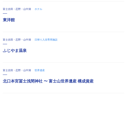
富士吉田・忍野・山中湖
ホテル
東洋館
富士吉田・忍野・山中湖
日帰り入浴専用施設
ふじやま温泉
富士吉田・忍野・山中湖
世界遺産
北口本宮冨士浅間神社 〜 富士山世界遺産 構成資産