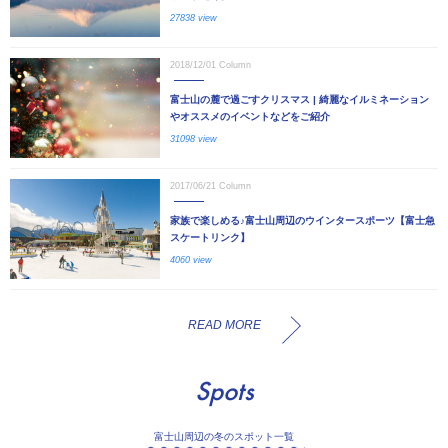
27838 view
2018/12/01
Column
富士山の麓で過ごすクリスマス | 綺麗なイルミネーション
やオススメのイベントなどをご紹介
31098 view
2017/06/21
Column
家族で楽しめる♪富士山周辺のウインタースポーツ【富士急
スケートリンク】
4060 view
READ MORE
Spots
富士山周辺の冬のスポット一覧