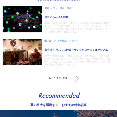
伊豆
レジャー施設・スポット
伊豆ぐらんぱる公園
伊豆ぐらんぱる公園は、東京ドーム5個分の敷地を誇る公園で
す。パークゴルフや迷路、ゴーカートなど、大人から子ども、
わんちゃんまで楽しめるアトラクションを備えています。ま
た、10月下旬から始まるイル...
山中湖
レジャー施設・スポット
山中湖 クリスマスの森・サンタクロースミュージアム
クリスマスの森は、「目に見えないものを大切に」というコン
セプトで生まれたメルヘンなミュージアム。世界のサンタクロ
ースコレクションをはじめ、サンタクロースやクリスマス、妖
精や天使に関するコレクショ...
READ MORE
Recommended
夏の富士を満喫する！おすすめ特集記事