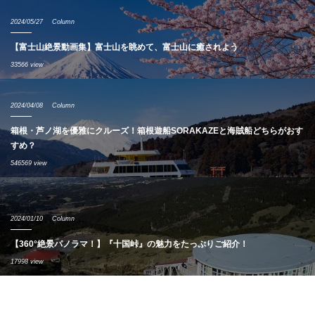
2024/05/27
Column
【富士山絶景動画集】富士山を眺めて、富士山に癒されよう
33566 view
2024/04/08
Column
箱根・芦ノ湖を優雅にクルーズ！箱根遊船SORAKAZEと海賊船どちらがおす
すめ？
546569 view
2024/01/10
Column
【360°絶景パノラマ！】『十国峠』の魅力をたっぷりご紹介！
17998 view