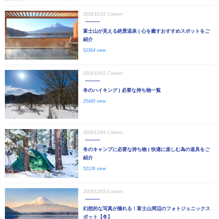
2018/10/22
Column
富士山が見える絶景温泉 | 心を癒すおすすめスポットをご
紹介
52364 view
2018/10/02
Column
冬のハイキング | 必要な持ち物一覧
25445 view
2018/12/04
Column
冬のキャンプに必要な持ち物 | 快適に楽しむ為の道具をご
紹介
52126 view
2018/12/03
Column
幻想的な写真が撮れる！富士山周辺のフォトジェニックス
ポット【冬】