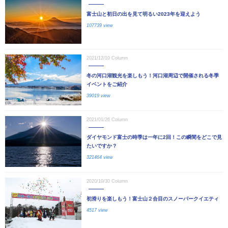
富士山と初日の出を見て明るい2023年を迎えよう
107739 view
2021/12/10
Column
冬の河口湖観光を楽しもう！河口湖周辺で開催される冬季
イベントをご紹介
39019 view
2021/01/26
Column
ダイヤモンド富士の時季は一年に2回！この瞬間をどこで見
たいですか？
321464 view
2020/10/30
Column
初滑りを楽しもう！富士山２合目のスノーパークイエティ
4517 view