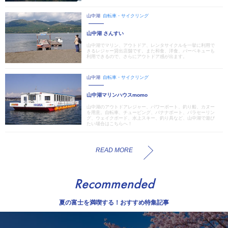
山中湖
自転車・サイクリング
山中湖 さんすい
山中湖でマリン、アウトドア、レンタサイクルを一挙に利用で
きるレジャー貸出店舗です。また和食、洋食、バーベキューも
利用できるので、さらにアウトドア感が出ます。
山中湖
自転車・サイクリング
山中湖マリンハウスmomo
山中湖のアウトドアレジャー、パワーボート、釣り船、カヌー
を用意。自転車、チュービング、バナナボート、パラセーリン
グ、ウェイクボード、水上スキー、釣り具など、山中湖で遊び
たい場合はこちらへ！
READ MORE
Recommended
夏の富士を満喫する！おすすめ特集記事