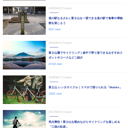
2020/04/22
Column
道の駅なるさわ | 富士山を一望できる道の駅で食事や博物
館を楽しもう
5917 view
2019/06/13
Column
富士山麓でサイクリング | 途中で寄り道できるおすすめス
ポットやコースなどご紹介
47143 view
2018/08/17
Column
富士山 レンタサイクル｜スマホで借りられる「Mobike」
13911 view
2017/08/16
Column
気分爽快！富士山を眺めながらサイクリングを楽しめる
「三保の松原」