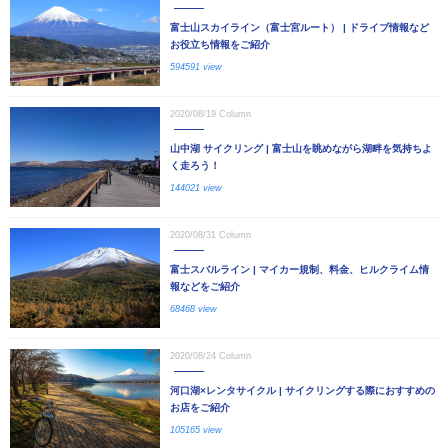
富士山スカイライン（富士宮ルート） | ドライブ情報など
お役立ち情報をご紹介
594591 view
2020/08/19
Column
山中湖 サイクリング | 富士山を眺めながら湖畔を気持ちよ
く走ろう！
144021 view
2020/08/31
Column
富士スバルライン | マイカー規制、料金、ヒルクライム情
報などをご紹介
68468 view
2020/08/24
Column
河口湖×レンタサイクル | サイクリングする際におすすめの
お店をご紹介
105165 view