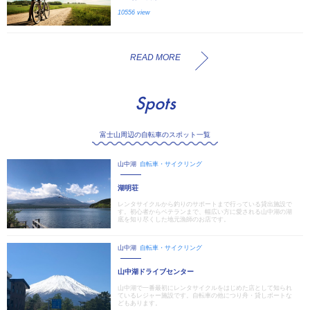
10556 view
READ MORE
Spots
富士山周辺の自転車のスポット一覧
山中湖
自転車・サイクリング
湖明荘
レンタサイクルから釣りのサポートまで行っている貸出施設で
す。初心者からベテランまで、幅広い方に愛される山中湖の湖
底を知り尽くした地元漁師のお店です。
山中湖
自転車・サイクリング
山中湖ドライブセンター
山中湖で一番最初にレンタサイクルをはじめた店として知られ
ているレジャー施設です。自転車の他につり舟・貸しボートな
どもあります。