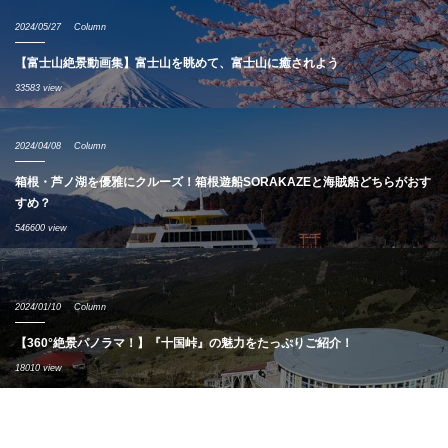
2024/05/27
Column
【富士山絶景動画集】富士山を眺めて、富士山に癒されよう
33583 view
2024/04/08
Column
箱根・芦ノ湖を優雅にクルーズ！箱根遊船SORAKAZEと海賊船どちらがおす
すめ？
546600 view
2024/01/10
Column
【360°絶景パノラマ！】『十国峠』の魅力をたっぷりご紹介！
18010 view