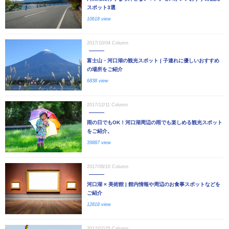
スポット3選
10618 view
2017/10/04
Column
富士山・河口湖の観光スポット | 子連れに優しいおすすめ
の場所をご紹介
6838 view
2017/12/11
Column
雨の日でもOK！河口湖周辺の雨でも楽しめる観光スポット
をご紹介。
39887 view
2017/08/10
Column
河口湖 × 美術館 | 館内情報や周辺のお食事スポットなどを
ご紹介
12818 view
2017/07/25
Column