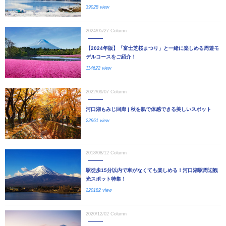
39028 view
2024/05/27
Column
【2024年版】「富士芝桜まつり」と一緒に楽しめる周遊モ
デルコースをご紹介！
114622 view
2022/09/07
Column
河口湖もみじ回廊 | 秋を肌で体感できる美しいスポット
22961 view
2018/08/12
Column
駅徒歩15分以内で車がなくても楽しめる！河口湖駅周辺観
光スポット特集！
220182 view
2020/12/02
Column