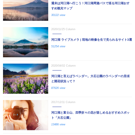
週末は河口湖へ行こう！河口湖周遊バスで巡る河口湖おす
すめ観光マップ
30122 view
2020/11/25
Column
河口湖 ライブカメラ | 現地の映像を生で見られるサイト3選
51254 view
2020/04/02
Column
河口湖と言えばラベンダー。大石公園のラベンダーの見頃
と開花状況って？
87626 view
2017/12/11
Column
河口湖と富士山、四季折々の花が楽しめるおすすめスポッ
ト「大石公園」
13486 view