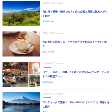
2019/01/07
Column
河口湖を満喫！湖畔でおすすめの公園と周辺の観光スポッ
ト紹介
95480 view
2019/12/09
Column
河口湖の人気カフェ | アクセス方法や絶品スイーツをご紹
介
26075 view
2019/09/17
Column
【アートスポット特集：3】富士山ではみんながアーティス
ト！体験型アート
3070 view
2019/08/15
Column
アンティークで素敵！「MA MAISON（マメゾン）西湖」を
ご紹介