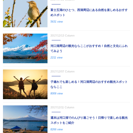
富士五湖のひとつ、西湖周辺にある自然を楽しめるおすす
めスポット
5631 view
2017/12/13
Column
河口湖周辺の観光ならここがおすすめ！自然と文化にふれ
てみよう
2211 view
2017/12/07
Column
子連れでも楽しめる！河口湖周辺のおすすめ観光スポット
ならここ
8006 view
2017/12/11
Column
週末は河口湖でのんびり過ごそう！日帰りで楽しめる観光
スポットをご紹介
8266 view