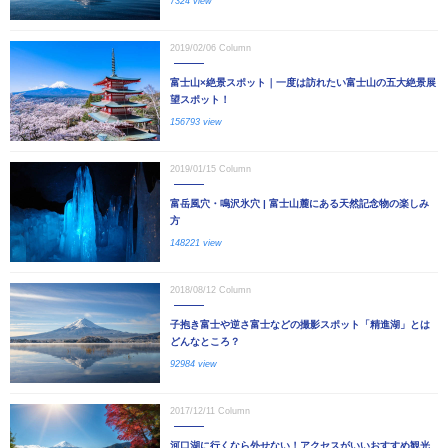
7324 view
2019/02/06
Column
富士山×絶景スポット｜一度は訪れたい富士山の五大絶景展
望スポット！
156793 view
2019/01/15
Column
富岳風穴・鳴沢氷穴 | 富士山麓にある天然記念物の楽しみ
方
148221 view
2018/08/12
Column
子抱き富士や逆さ富士などの撮影スポット「精進湖」とは
どんなところ？
92984 view
2017/12/11
Column
河口湖に行くなら外せない！アクセスがいいおすすめ観光