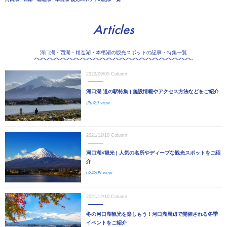
Articles
河口湖・西湖・精進湖・本栖湖の観光スポットの記事・特集一覧
2022/09/05
Column
河口湖 道の駅特集 | 施設情報やアクセス方法などをご紹介
28529 view
2021/12/10
Column
河口湖×観光 | 人気の名所やディープな観光スポットをご紹
介
624209 view
2021/12/10
Column
冬の河口湖観光を楽しもう！河口湖周辺で開催される冬季
イベントをご紹介