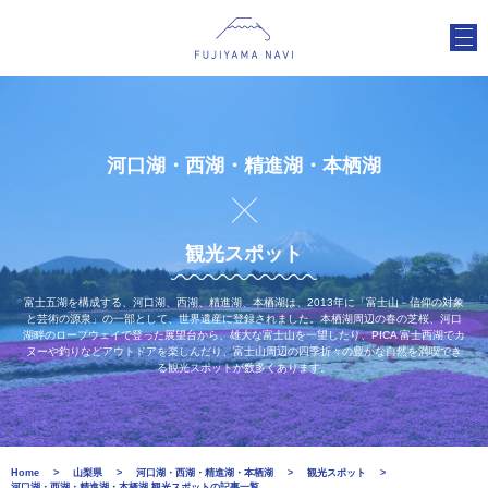
河口湖・西湖・精進湖・本栖湖
観光スポット
富士五湖を構成する、河口湖、西湖、精進湖、本栖湖は、2013年に「富士山－信仰の対象
と芸術の源泉」の一部として、世界遺産に登録されました。本栖湖周辺の春の芝桜、河口
湖畔のロープウェイで登った展望台から、雄大な富士山を一望したり、PICA 富士西湖でカ
ヌーや釣りなどアウトドアを楽しんだり、富士山周辺の四季折々の豊かな自然を満喫でき
る観光スポットが数多くあります。
Home
山梨県
河口湖・西湖・精進湖・本栖湖
観光スポット
河口湖・西湖・精進湖・本栖湖 観光スポットの記事一覧