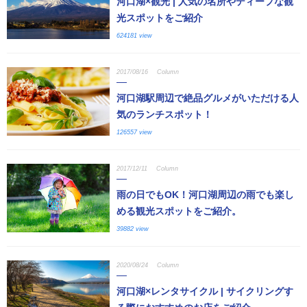
河口湖×観光 | 人気の名所やディープな観
光スポットをご紹介
624181 view
2017/08/16
Column
河口湖駅周辺で絶品グルメがいただける人
気のランチスポット！
126557 view
2017/12/11
Column
雨の日でもOK！河口湖周辺の雨でも楽し
める観光スポットをご紹介。
39882 view
2020/08/24
Column
河口湖×レンタサイクル | サイクリングす