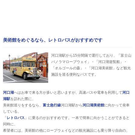
美術館をめぐるなら、レトロバスがおすすめです
河口湖駅から15分間隔で運行しており、「富士山
パノラマロープウェイ」・「河口湖遊覧船」・
「オルゴールの森」・「河口湖美術館」など観光
施設を巡る便利なバスです。
河口湖
へはお車で来る方が多いと思いますが、高速バスや電車を利用して
河口
湖駅
を訪れた際に、
美術館巡りをするなら、
富士急行線
河口湖駅から
河口湖美術館
に向かって発車
している、
「
レトロバス
」に乗るのがおすすめです。一本で簡単に向かうことができると
同時に、
希望者には、美術館の他にロープウェイなどの観光施設にも乗り降り自由の、