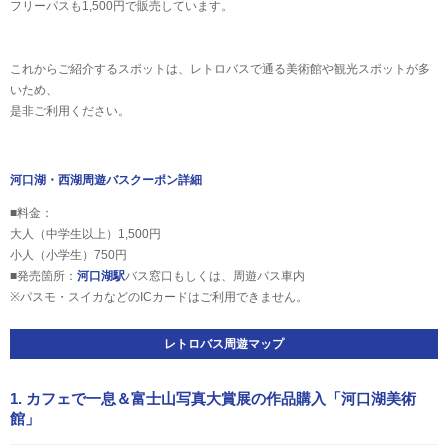
フリーパスも1,500円で販売しています。
これからご紹介するスポットは、レトロバスで通る美術館や観光スポットが多
いため、
是非ご利用ください。
河口湖・西湖周遊バスクーポン詳細
■料金：
大人（中学生以上）1,500円
小人（小学生）750円
■発売箇所：
河口湖駅
バス窓口もしくは、周遊バス車内
※パスモ・スイカなどのICカードはご利用できません。
レトロバス周遊マップ
1. カフェで一息＆富士山写真大賞展の作品購入「河口湖美術
館」