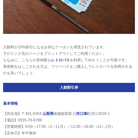
入館料が10%割引になるお得なクーポンも用意されています。
下のリンク先のページをプリントアウトしてご利用ください。
ちなみに、こちらの美術館も
レトロバス
を利用して向かうことが可能です。
美術館をはしごされる方は、フリーパスをご購入してレトロバスを利用される
のも良いでしょう。
入館割引券
基本情報
【所在地】〒401-0304
山梨県
南都留郡富士
河口湖
町河口3026-1
【電話】0555-76-6789
【営業時間】9:00～17:00（3～11月）／11:00～16:00（12～2月）
【定休日】年中無休