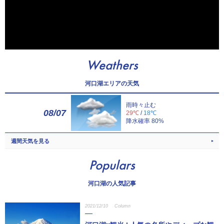
Weathers
河口湖エリアの天気
雨時々止む
08/07
29℃
/
18℃
降水確率 80%
週間天気を見る
Populars
河口湖の人気記事
2021/12/10
Column