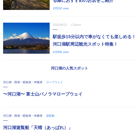
る際におすすめのお店をご紹介
105162 view
2018/08/12
Column
駅徒歩15分以内で車がなくても楽しめる！
河口湖駅周辺観光スポット特集！
219996 view
河口湖の人気スポット
河口湖・西湖・精進湖・本栖湖
ロープウェイ
〜河口湖〜 富士山パノラマロープウェイ
河口湖・西湖・精進湖・本栖湖
遊覧船
河口湖遊覧船「天晴（あっぱれ）」