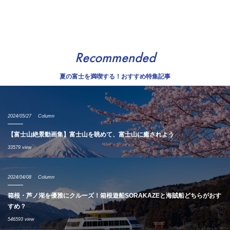
Recommended
夏の富士を満喫する！おすすめ特集記事
2024/05/27
Column
【富士山絶景動画集】富士山を眺めて、富士山に癒されよう
33579 view
2024/04/08
Column
箱根・芦ノ湖を優雅にクルーズ！箱根遊船SORAKAZEと海賊船どちらがおす
すめ？
546593 view