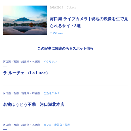
2020/11/25
Column
河口湖 ライブカメラ | 現地の映像を生で見
られるサイト3選
51250 view
この記事に関連のあるスポット情報
河口湖・西湖・精進湖・本栖湖
イタリアン
ラ ルーチェ （La Luce）
河口湖・西湖・精進湖・本栖湖
ご当地グルメ
名物ほうとう不動 河口湖北本店
河口湖・西湖・精進湖・本栖湖
カフェ・喫茶店・茶屋