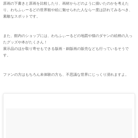
原画の下書きと原画を比較したり、画材からどのように描いたのかを考えた
り、わちふぃーるどの世界観や絵に魅せられた人なら一度は訪れてみるべき、
素敵なスポットです。
また、館内のショップには、わちふぃーるどの地図や猫のダヤンの絵柄の入っ
たグッズや本がたくさん！
展示品のほか取り寄せもできる版画・銅版画の販売なども行っているそうで
す。
ファンの方はもちろん未体験の方も、不思議な世界にじっくり浸れますよ。