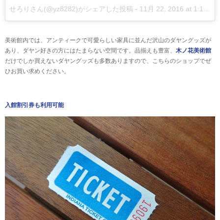
せろりさん(@yz8282)がシェアした投稿
-
11月 22, 2016 at 1:19午前 PST
美術館内では、アンティークで可愛らしい家具に並んだ沢山のダヤングッズが
あり、ダヤン好きの方にはたまらない空間です。品揃えも豊富、
木ノ花美術館
だけでしか買えないダヤングッズも多数ありますので、こちらのショップでぜ
ひお買い求めください。
入館割引券も利用可能