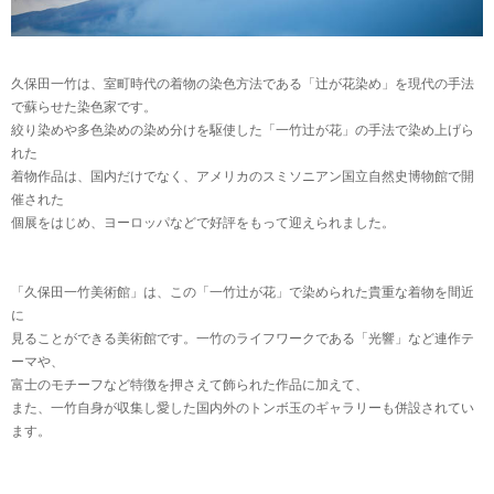
久保田一竹は、室町時代の着物の染色方法である「辻が花染め」を現代の手法
で蘇らせた染色家です。
絞り染めや多色染めの染め分けを駆使した「一竹辻が花」の手法で染め上げら
れた
着物作品は、国内だけでなく、アメリカのスミソニアン国立自然史博物館で開
催された
個展をはじめ、ヨーロッパなどで好評をもって迎えられました。
「久保田一竹美術館」は、この「一竹辻が花」で染められた貴重な着物を間近
に
見ることができる美術館です。一竹のライフワークである「光響」など連作テ
ーマや、
富士のモチーフなど特徴を押さえて飾られた作品に加えて、
また、一竹自身が収集し愛した国内外のトンボ玉のギャラリーも併設されてい
ます。