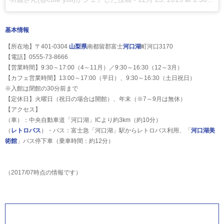
基本情報
【所在地】〒401-0304
山梨県
南都留郡富士
河口湖
町河口3170
【電話】0555-73-8666
【営業時間】9:30～17:00（4～11月）／9:30～16:30（12～3月）
【カフェ営業時間】13:00～17:00（平日）、9:30～16:30（土日祝日）
※入館は閉館の30分前まで
【定休日】火曜日（祝日の場合は開館）、年末（※7～9月は無休）
【アクセス】
（車）：中央自動車道「河口湖」ICより約3km（約10分）
（
レトロバス
）・バス：富士急「河口湖」駅からレトロバス利用、「
河口湖美
術館
」バス停下車（乗車時間：約12分）
（2017/07時点の情報です）