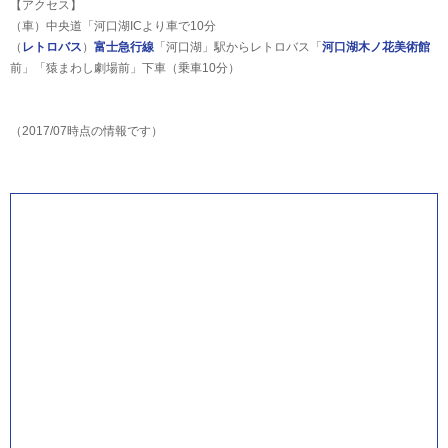
【アクセス】
（車）中央道「河口湖ICより車で10分
（
レトロバス
）
富士急行線
「河口湖」駅からレトロバス「
河口湖木ノ花美術館
前」「猿まわし劇場前」下車（乗車10分）
（2017/07時点の情報です）