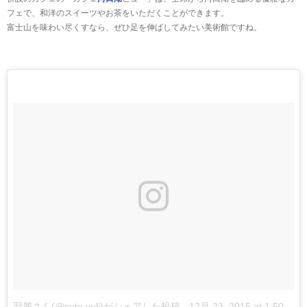
フェで、和洋のスイーツやお茶をいただくことができます。
富士山を味わい尽くすなら、ぜひ足を伸ばしてみたい美術館ですね。
羽麗さん(@cute.yuli)がシェアした投稿
-
12月 23, 2015 at 1:50午前 PST