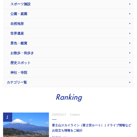
スポーツ施設
公園・庭園
自然地形
世界遺産
景色・鑑賞
お散歩・街歩き
歴史スポット
神社・寺院
カテゴリ一覧
Ranking
2020/01/17
Column
1
富士山スカイライン（富士宮ルート） | ドライブ情報など
お役立ち情報をご紹介