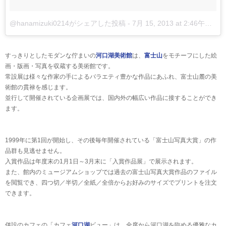
@hanamizuki0214がシェアした投稿
-
7月 15, 2013 at 2:46午前 PDT
すっきりとしたモダンな佇まいの
河口湖美術館
は、
富士山
をモチーフにした絵
画・版画・写真を収蔵する美術館です。
常設展は様々な作家の手によるバラエティ豊かな作品にあふれ、富士山麓の美
術館の貫禄を感じます。
並行して開催されている企画展では、国内外の幅広い作品に接することができ
ます。
1999年に第1回が開始し、その後毎年開催されている「富士山写真大賞」の作
品群も見逃せません。
入賞作品は年度末の1月1日～3月末に「入賞作品展」で展示されます。
また、館内のミュージアムショップでは過去の富士山写真大賞作品のファイル
を閲覧でき、四つ切／半切／全紙／全倍からお好みのサイズでプリントを注文
できます。
併設のカフェの「カフェ
河口湖
ビュー」は、全席から河口湖を臨める優雅なカ