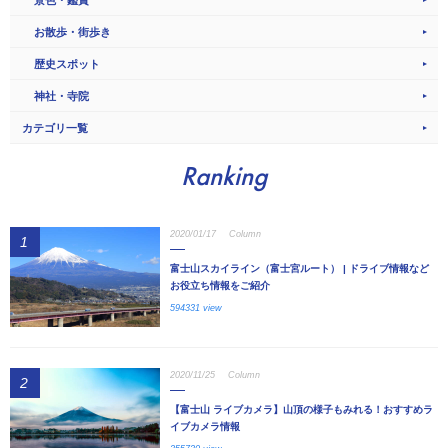
景色・鑑賞
お散歩・街歩き
歴史スポット
神社・寺院
カテゴリ一覧
Ranking
2020/01/17
Column
1
富士山スカイライン（富士宮ルート） | ドライブ情報など
お役立ち情報をご紹介
594331 view
2020/11/25
Column
2
【富士山 ライブカメラ】山頂の様子もみれる！おすすめラ
イブカメラ情報