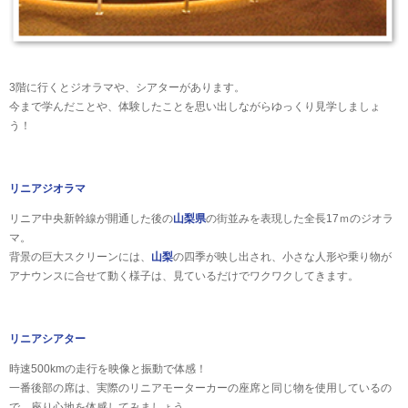
3階に行くとジオラマや、シアターがあります。
今まで学んだことや、体験したことを思い出しながらゆっくり見学しましょ
う！
リニアジオラマ
リニア中央新幹線が開通した後の
山梨県
の街並みを表現した全長17ｍのジオラ
マ。
背景の巨大スクリーンには、
山梨
の四季が映し出され、小さな人形や乗り物が
アナウンスに合せて動く様子は、見ているだけでワクワクしてきます。
リニアシアター
時速500kmの走行を映像と振動で体感！
一番後部の席は、実際のリニアモーターカーの座席と同じ物を使用しているの
で、座り心地を体感してみましょう。