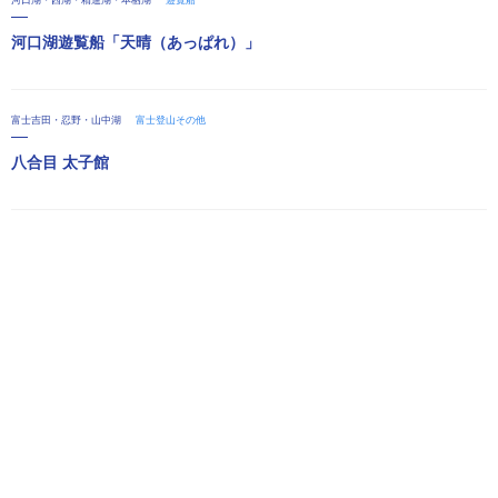
河口湖・西湖・精進湖・本栖湖
遊覧船
河口湖遊覧船「天晴（あっぱれ）」
富士吉田・忍野・山中湖
富士登山その他
八合目 太子館