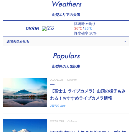
Weathers
山梨エリアの天気
猛暑時々曇り
08/06
36℃
/
26℃
降水確率 20%
週間天気を見る
Populars
山梨県の人気記事
2020/11/25
Column
【富士山 ライブカメラ】山頂の様子もみ
れる！おすすめライブカメラ情報
355730 view
2021/12/10
Column