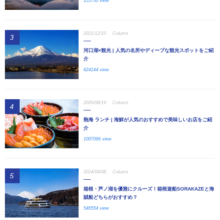
355730 view
2021/12/10
Column
3
河口湖×観光 | 人気の名所やディープな観光スポットをご紹
介
624144 view
2020/08/19
Column
4
熱海 ランチ | 海鮮が人気のおすすめで美味しいお店をご紹
介
1007096 view
2024/04/08
Column
5
箱根・芦ノ湖を優雅にクルーズ！箱根遊船SORAKAZEと海
賊船どちらがおすすめ？
546554 view