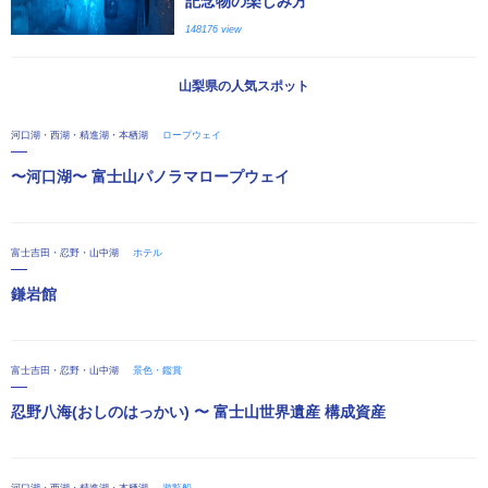
記念物の楽しみ方
148176 view
山梨県の人気スポット
河口湖・西湖・精進湖・本栖湖
ロープウェイ
〜河口湖〜 富士山パノラマロープウェイ
富士吉田・忍野・山中湖
ホテル
鎌岩館
富士吉田・忍野・山中湖
景色・鑑賞
忍野八海(おしのはっかい) 〜 富士山世界遺産 構成資産