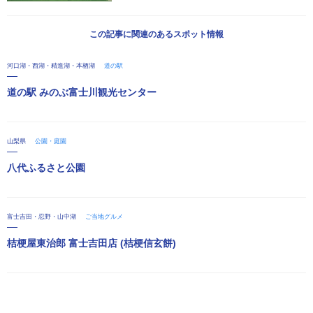
この記事に関連のあるスポット情報
河口湖・西湖・精進湖・本栖湖
道の駅
道の駅 みのぶ富士川観光センター
山梨県
公園・庭園
八代ふるさと公園
富士吉田・忍野・山中湖
ご当地グルメ
桔梗屋東治郎 富士吉田店 (桔梗信玄餅)