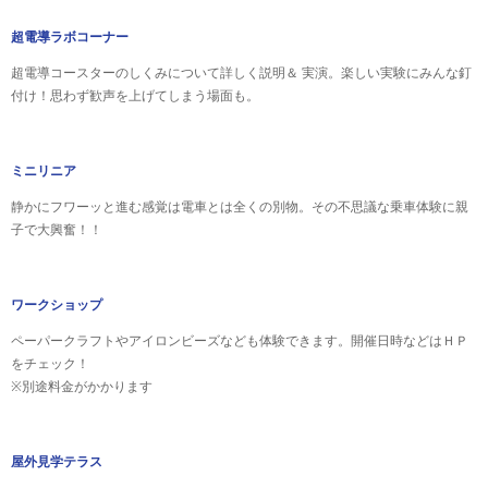
超電導ラボコーナー
超電導コースターのしくみについて詳しく説明＆ 実演。楽しい実験にみんな釘
付け！思わず歓声を上げてしまう場面も。
ミニリニア
静かにフワーッと進む感覚は電車とは全くの別物。その不思議な乗車体験に親
子で大興奮！！
ワークショップ
ペーパークラフトやアイロンビーズなども体験できます。開催日時などはＨＰ
をチェック！
※別途料金がかかります
屋外見学テラス