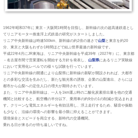
1962年昭和37年に 東京－大阪間1時間を目指し、新幹線の次の超高速鉄道とし
てリニアモーター推進浮上式鉄道の研究がスタートしました。
リニア中央新幹線は時速500km、新幹線の約2倍の速さで
山梨
と東京を約20
分、東京と大阪もわずか1時間ほどで結ぶ世界最速の新幹線です。
平成22年4月にJR東海は、リニア中央新幹線を平成39年（2027年）に、東京都
－名古屋市間で営業運転を開始する方針を発表し、
山梨県
にあるリニア実験線
において実用化レベルでの様々な試験を行っています。
リニア中央新幹線の開通により山梨県に新幹線の新駅が開設されれば、大都市
との多彩な交流を生みだし、新たな観光客の誘致、企業の山梨進出、さらには
都市から山梨への定住人口の増大が期待されています。
また、リニア中央新幹線は、一人を1km運ぶ時の二酸化炭素排出量を他の交通
機関と比較すると、航空機の半分以下、乗用車の約9分の1の削減が見込まれま
す。クリーンな電気エネルギーを有効活用し、浮上走行するため、騒音や振動
も少なく、沿線の環境への影響を最小限に抑えることができます。
環境保全とスピードを両立する、新時代の交通機関。
乗れる日が来るのが待ち遠しいですね。