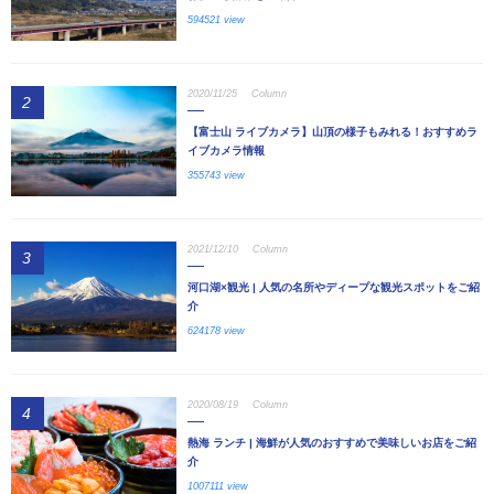
594521 view
2020/11/25
Column
2
【富士山 ライブカメラ】山頂の様子もみれる！おすすめラ
イブカメラ情報
355743 view
2021/12/10
Column
3
河口湖×観光 | 人気の名所やディープな観光スポットをご紹
介
624178 view
2020/08/19
Column
4
熱海 ランチ | 海鮮が人気のおすすめで美味しいお店をご紹
介
1007111 view