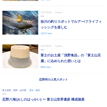
2017/06/28
Column
桂川の釣りスポットでルアー/フライフィ
ッシングを楽しむ
12137 view
2017/06/21
Column
富士のお土産「浅野食品」の「富士山豆
腐」に込められた想いとは
8846 view
忍野村の人気スポット
富士吉田・忍野・山中湖
景色・鑑賞
忍野八海(おしのはっかい) 〜 富士山世界遺産 構成資産