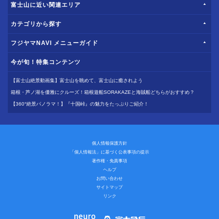
富士山に近い関連エリア
カテゴリから探す
フジヤマNAVI メニューガイド
今が旬！特集コンテンツ
【富士山絶景動画集】富士山を眺めて、富士山に癒されよう
箱根・芦ノ湖を優雅にクルーズ！箱根遊船SORAKAZEと海賊船どちらがおすすめ？
【360°絶景パノラマ！】『十国峠』の魅力をたっぷりご紹介！
個人情報保護方針
「個人情報法」に基づく公表事項の提示
著作権・免責事項
ヘルプ
お問い合わせ
サイトマップ
リンク