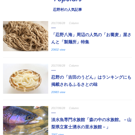
忍野村の人気記事
2017/06/28
Column
「忍野八海」周辺の人気の「お蕎麦」屋さ
んと「製麺所」特集
20602 view
2017/06/28
Column
忍野の「吉田のうどん」はランキングにも
掲載されるふるさとの味
20983 view
2017/06/28
Column
淡水魚専門水族館「森の中の水族館。－山
梨県立富士湧水の里水族館－」
7007 view