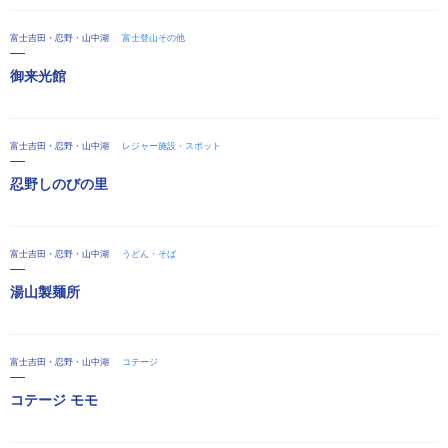
富士吉田・忍野・山中湖
富士登山その他
御来光館
富士吉田・忍野・山中湖
レジャー施設・スポット
忍野しのびの里
富士吉田・忍野・山中湖
うどん・そば
湯山製麺所
富士吉田・忍野・山中湖
コテージ
コテージ モモ