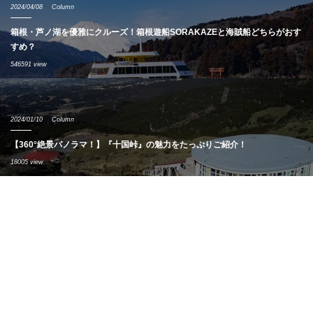
2024/04/08
Column
箱根・芦ノ湖を優雅にクルーズ！箱根遊船SORAKAZEと海賊船どちらがおす
すめ？
546591 view
2024/01/10
Column
【360°絶景パノラマ！】『十国峠』の魅力をたっぷりご紹介！
18005 view