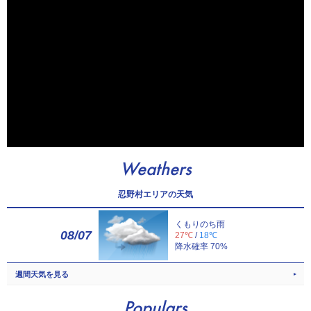
Weathers
忍野村エリアの天気
くもりのち雨
08/07
27℃
/
18℃
降水確率 70%
週間天気を見る
Populars