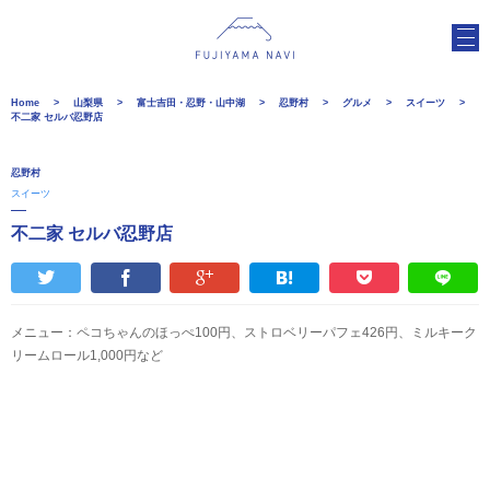
Home
山梨県
富士吉田・忍野・山中湖
忍野村
グルメ
スイーツ
不二家 セルバ忍野店
忍野村
スイーツ
不二家 セルバ忍野店
メニュー：ペコちゃんのほっぺ100円、ストロベリーパフェ426円、ミルキーク
リームロール1,000円など