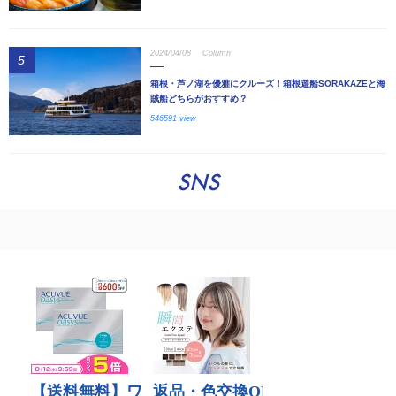
2024/04/08
Column
5
箱根・芦ノ湖を優雅にクルーズ！箱根遊船SORAKAZEと海
賊船どちらがおすすめ？
546591 view
SNS