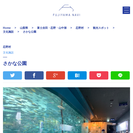
Home
山梨県
富士吉田・忍野・山中湖
忍野村
観光スポット
文化施設
さかな公園
忍野村
文化施設
さかな公園