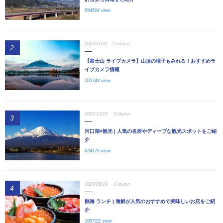
594504 view
2020/11/25
Column
2
【富士山 ライブカメラ】山頂の様子もみれる！おすすめラ
イブカメラ情報
355743 view
2021/12/10
Column
3
河口湖×観光 | 人気の名所やディープな観光スポットをご紹
介
624176 view
2020/08/19
Column
4
熱海 ランチ | 海鮮が人気のおすすめで美味しいお店をご紹
介
1007111 view