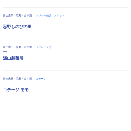
富士吉田・忍野・山中湖
レジャー施設・スポット
忍野しのびの里
富士吉田・忍野・山中湖
うどん・そば
湯山製麺所
富士吉田・忍野・山中湖
コテージ
コテージ モモ