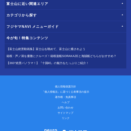
富士山に近い関連エリア
カテゴリから探す
フジヤマNAVI メニューガイド
今が旬！特集コンテンツ
【富士山絶景動画集】富士山を眺めて、富士山に癒されよう
箱根・芦ノ湖を優雅にクルーズ！箱根遊船SORAKAZEと海賊船どちらがおすすめ？
【360°絶景パノラマ！】『十国峠』の魅力をたっぷりご紹介！
個人情報保護方針
「個人情報法」に基づく公表事項の提示
著作権・免責事項
ヘルプ
お問い合わせ
サイトマップ
リンク