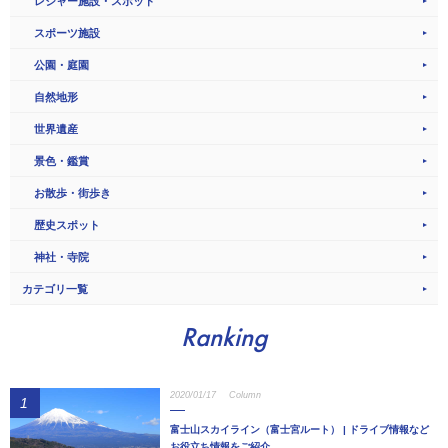
レジャー施設・スポット
スポーツ施設
公園・庭園
自然地形
世界遺産
景色・鑑賞
お散歩・街歩き
歴史スポット
神社・寺院
カテゴリ一覧
Ranking
2020/01/17
Column
1
富士山スカイライン（富士宮ルート） | ドライブ情報など
お役立ち情報をご紹介