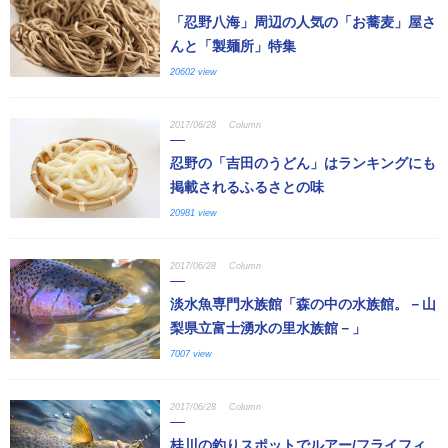
「忍野八海」周辺の人気の「お蕎麦」屋さ
んと「製麺所」特集
20602 view
2017/06/28
Column
忍野の「吉田のうどん」はランキングにも
掲載されるふるさとの味
20981 view
2017/06/28
Column
淡水魚専門水族館「森の中の水族館。－山
梨県立富士湧水の里水族館－」
7007 view
2017/06/28
Column
桂川の釣りスポットでルアー/フライフィ