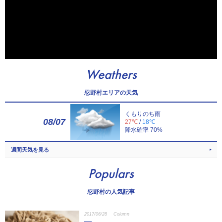
Weathers
忍野村エリアの天気
くもりのち雨
08/07
27℃
/
18℃
降水確率 70%
週間天気を見る
Populars
忍野村の人気記事
2017/06/28
Column