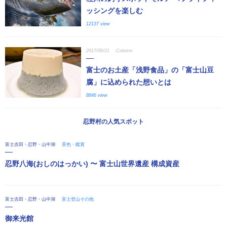
ッシングを楽しむ
12137 view
2017/06/21
Column
富士のお土産「浅野食品」の「富士山豆
腐」に込められた想いとは
8846 view
忍野村の人気スポット
富士吉田・忍野・山中湖
景色・鑑賞
忍野八海(おしのはっかい) 〜 富士山世界遺産 構成資産
富士吉田・忍野・山中湖
富士登山その他
御来光館