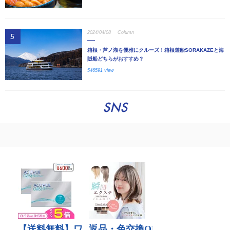
2024/04/08
Column
5
箱根・芦ノ湖を優雅にクルーズ！箱根遊船SORAKAZEと海
賊船どちらがおすすめ？
546591 view
SNS