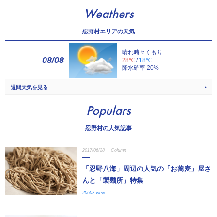
Weathers
忍野村エリアの天気
晴れ時々くもり
08/08
28℃
/
18℃
降水確率 20%
週間天気を見る
Populars
忍野村の人気記事
2017/06/28
Column
「忍野八海」周辺の人気の「お蕎麦」屋さ
んと「製麺所」特集
20602 view