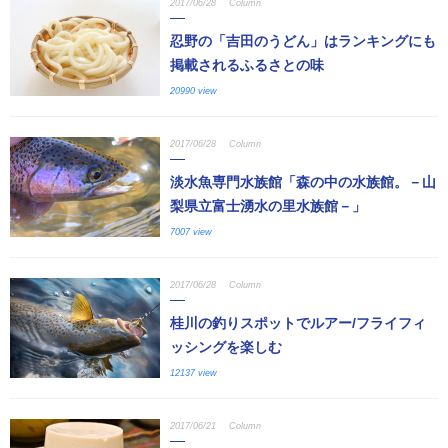
2017/06/28
Column
忍野の「吉田のうどん」はランキングにも
掲載されるふるさとの味
20990 view
2017/06/28
Column
淡水魚専門水族館「森の中の水族館。－山
梨県立富士湧水の里水族館－」
7007 view
2017/06/28
Column
桂川の釣りスポットでルアー/フライフィ
ッシングを楽しむ
12137 view
2017/06/21
Column