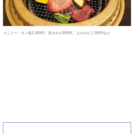
メニュー：タン塩1,350円、並カルビ850円、上カルビ1,700円など