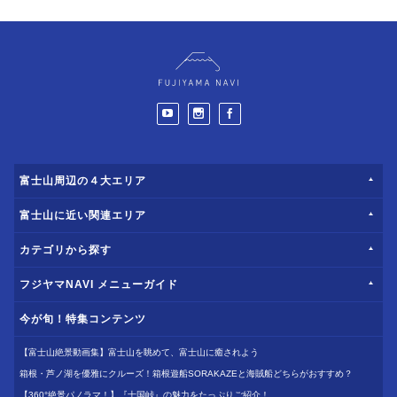
富士山周辺の４大エリア
富士山に近い関連エリア
カテゴリから探す
フジヤマNAVI メニューガイド
今が旬！特集コンテンツ
【富士山絶景動画集】富士山を眺めて、富士山に癒されよう
箱根・芦ノ湖を優雅にクルーズ！箱根遊船SORAKAZEと海賊船どちらがおすすめ？
【360°絶景パノラマ！】『十国峠』の魅力をたっぷりご紹介！