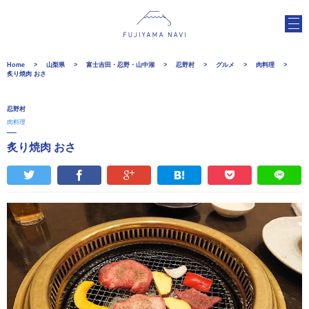
Home
山梨県
富士吉田・忍野・山中湖
忍野村
グルメ
肉料理
炙り焼肉 おさ
忍野村
肉料理
炙り焼肉 おさ