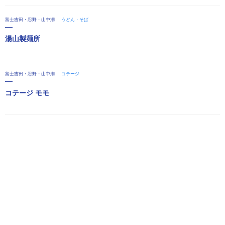
富士吉田・忍野・山中湖
うどん・そば
湯山製麺所
富士吉田・忍野・山中湖
コテージ
コテージ モモ