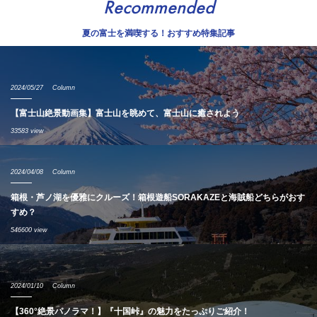
Recommended
夏の富士を満喫する！おすすめ特集記事
2024/05/27
Column
【富士山絶景動画集】富士山を眺めて、富士山に癒されよう
33583 view
2024/04/08
Column
箱根・芦ノ湖を優雅にクルーズ！箱根遊船SORAKAZEと海賊船どちらがおす
すめ？
546600 view
2024/01/10
Column
【360°絶景パノラマ！】『十国峠』の魅力をたっぷりご紹介！