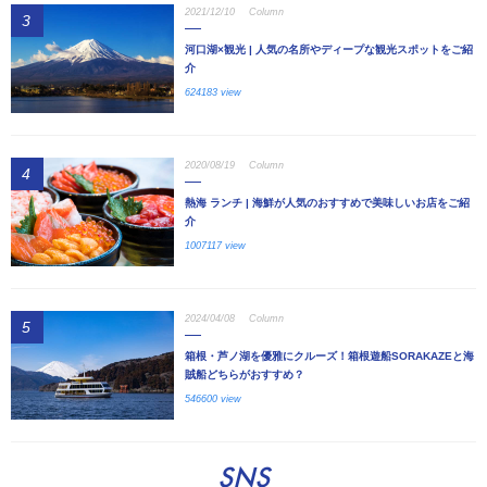
2021/12/10
Column
3
河口湖×観光 | 人気の名所やディープな観光スポットをご紹
介
624183 view
2020/08/19
Column
4
熱海 ランチ | 海鮮が人気のおすすめで美味しいお店をご紹
介
1007117 view
2024/04/08
Column
5
箱根・芦ノ湖を優雅にクルーズ！箱根遊船SORAKAZEと海
賊船どちらがおすすめ？
546600 view
SNS