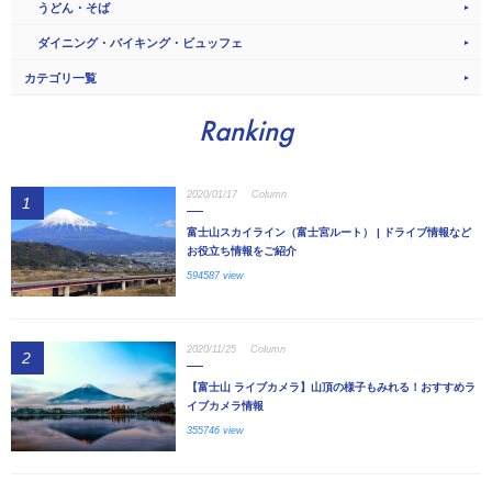
うどん・そば
ダイニング・バイキング・ビュッフェ
カテゴリ一覧
Ranking
2020/01/17
Column
1
富士山スカイライン（富士宮ルート） | ドライブ情報など
お役立ち情報をご紹介
594587 view
2020/11/25
Column
2
【富士山 ライブカメラ】山頂の様子もみれる！おすすめラ
イブカメラ情報
355746 view