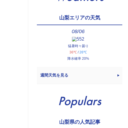
山梨エリアの天気
08/06
猛暑時々曇り
36℃
/
26℃
降水確率 20%
週間天気を見る
Populars
山梨県の人気記事