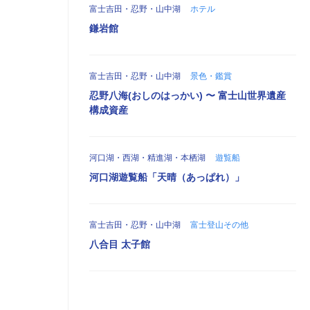
富士吉田・忍野・山中湖
ホテル
鎌岩館
富士吉田・忍野・山中湖
景色・鑑賞
忍野八海(おしのはっかい) 〜 富士山世界遺産
構成資産
河口湖・西湖・精進湖・本栖湖
遊覧船
河口湖遊覧船「天晴（あっぱれ）」
富士吉田・忍野・山中湖
富士登山その他
八合目 太子館