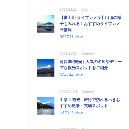
2020/11/25
Column
【富士山 ライブカメラ】山頂の様
子もみれる！おすすめライブカメ
ラ情報
355731 view
2021/12/10
Column
河口湖×観光 | 人気の名所やディー
プな観光スポットをご紹介
624144 view
2020/04/01
Column
山梨 × 観光 | 旅行で訪れるべきお
すすめ絶景・穴場スポット
187013 view