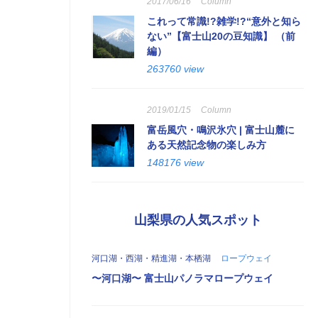
2017/06/16
Column
これって常識!?雑学!?“意外と知ら
ない”【富士山20の豆知識】 （前
編）
263760 view
2019/01/15
Column
富岳風穴・鳴沢氷穴 | 富士山麓に
ある天然記念物の楽しみ方
148176 view
山梨県の人気スポット
河口湖・西湖・精進湖・本栖湖
ロープウェイ
〜河口湖〜 富士山パノラマロープウェイ