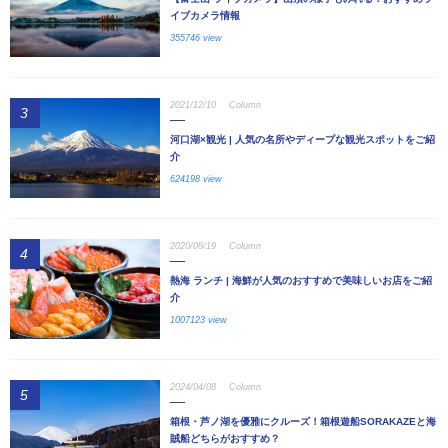
イブカメラ情報
355746 view
2021/12/10
Column
3
河口湖×観光 | 人気の名所やディープな観光スポットをご紹
介
624198 view
2020/08/19
Column
4
熱海 ランチ | 海鮮が人気のおすすめで美味しいお店をご紹
介
1007123 view
2024/04/08
Column
5
箱根・芦ノ湖を優雅にクルーズ！箱根遊船SORAKAZEと海
賊船どちらがおすすめ？