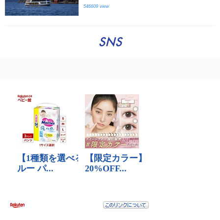
546609 view
SNS