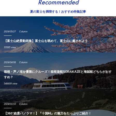
Recommended
夏の富士を満喫する！おすすめ特集記事
2024/05/27
Column
【富士山絶景動画集】富士山を眺めて、富士山に癒されよう
33585 view
2024/04/08
Column
箱根・芦ノ湖を優雅にクルーズ！箱根遊船SORAKAZEと海賊船どちらがおす
すめ？
546609 view
2024/01/10
Column
【360°絶景パノラマ！】『十国峠』の魅力をたっぷりご紹介！