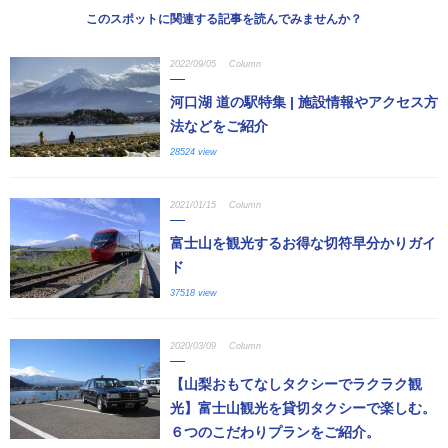
このスポットに関連する記事を読んでみませんか？
2022/09/05
Column
河口湖 道の駅特集 | 施設情報やアクセス方
法などをご紹介
28524 view
2021/01/15
Column
富士山を観光するお得な切符早分かりガイ
ド
37518 view
2020/03/09
Column
【山梨おもてなしタクシーでラクラク観
光】富士山観光を貸切タクシーで楽しむ。
６つのこだわりプランをご紹介。