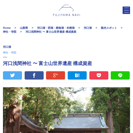
Home
山梨県
河口湖・西湖・精進湖・本栖湖
河口湖
観光スポット
神社・寺院
河口浅間神社 〜 富士山世界遺産 構成資産
河口湖
神社・寺院
河口浅間神社 〜 富士山世界遺産 構成資産