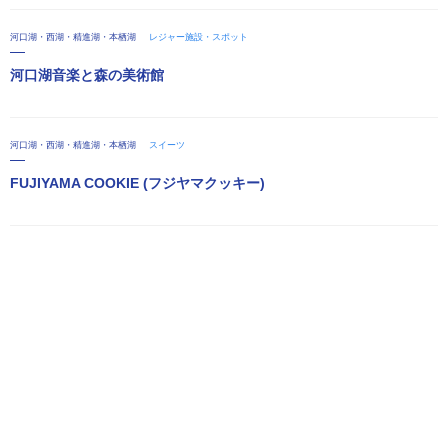
河口湖・西湖・精進湖・本栖湖
レジャー施設・スポット
河口湖音楽と森の美術館
河口湖・西湖・精進湖・本栖湖
スイーツ
FUJIYAMA COOKIE (フジヤマクッキー)