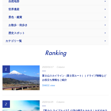
自然地形
世界遺産
景色・鑑賞
お散歩・街歩き
歴史スポット
カテゴリ一覧
Ranking
2020/01/17
Column
1
富士山スカイライン（富士宮ルート） | ドライブ情報など
お役立ち情報をご紹介
594631 view
2020/11/25
Column
2
【富士山 ライブカメラ】山頂の様子もみれる！おすすめラ