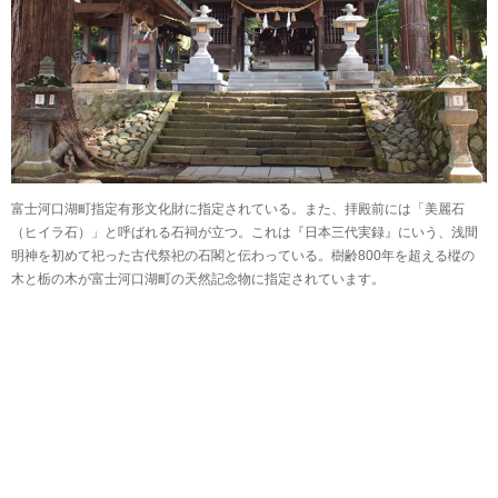
富士河口湖町指定有形文化財に指定されている。また、拝殿前には「美麗石
（ヒイラ石）」と呼ばれる石祠が立つ。これは『日本三代実録』にいう、浅間
明神を初めて祀った古代祭祀の石閣と伝わっている。樹齢800年を超える樅の
木と栃の木が富士河口湖町の天然記念物に指定されています。