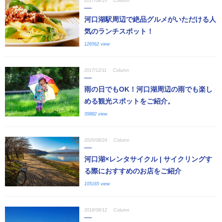
2017/08/16
Column
河口湖駅周辺で絶品グルメがいただける人
気のランチスポット！
126562 view
2017/12/11
Column
雨の日でもOK！河口湖周辺の雨でも楽し
める観光スポットをご紹介。
39882 view
2020/08/24
Column
河口湖×レンタサイクル | サイクリングす
る際におすすめのお店をご紹介
105165 view
2018/08/12
Column