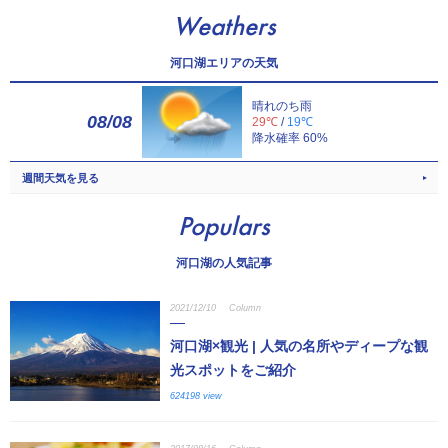
Weathers
河口湖エリアの天気
晴れのち雨
08/08
29℃
/
19℃
降水確率 60%
週間天気を見る
Populars
河口湖の人気記事
2021/12/10
Column
河口湖×観光 | 人気の名所やディープな観
光スポットをご紹介
624198 view