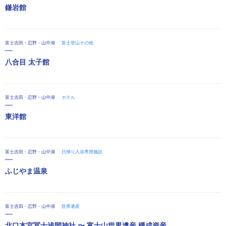
鎌岩館
富士吉田・忍野・山中湖
富士登山その他
八合目 太子館
富士吉田・忍野・山中湖
ホテル
東洋館
富士吉田・忍野・山中湖
日帰り入浴専用施設
ふじやま温泉
富士吉田・忍野・山中湖
世界遺産
北口本宮冨士浅間神社 〜 富士山世界遺産 構成資産