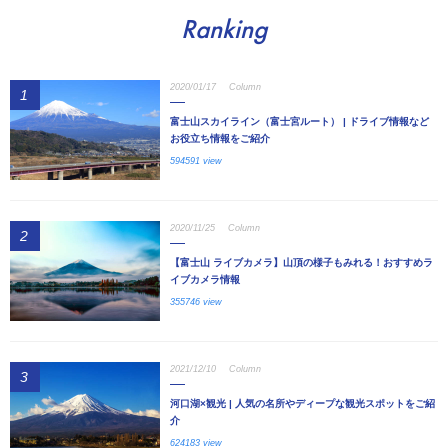
Ranking
2020/01/17
Column
1
富士山スカイライン（富士宮ルート） | ドライブ情報など
お役立ち情報をご紹介
594591 view
2020/11/25
Column
2
【富士山 ライブカメラ】山頂の様子もみれる！おすすめラ
イブカメラ情報
355746 view
2021/12/10
Column
3
河口湖×観光 | 人気の名所やディープな観光スポットをご紹
介
624183 view