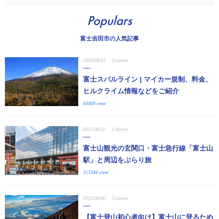
Populars
富士吉田市の人気記事
2020/08/31
Column
富士スバルライン | マイカー規制、料金、
ヒルクライム情報などをご紹介
68468 view
2017/06/22
Column
富士山観光の玄関口・富士急行線「富士山
駅」と周辺をぶらり旅
217244 view
2021/06/30
Column
【富士登山初心者向け】富士山に登るため