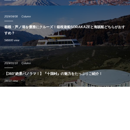
2024/04/08
Column
箱根・芦ノ湖を優雅にクルーズ！箱根遊船SORAKAZEと海賊船どちらがおす
すめ？
546600 view
2024/01/10
Column
【360°絶景パノラマ！】『十国峠』の魅力をたっぷりご紹介！
18010 view