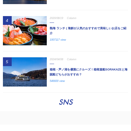
2020/08/19
Column
4
熱海 ランチ | 海鮮が人気のおすすめで美味しいお店をご紹
介
1007117 view
2024/04/08
Column
5
箱根・芦ノ湖を優雅にクルーズ！箱根遊船SORAKAZEと海
賊船どちらがおすすめ？
546600 view
SNS