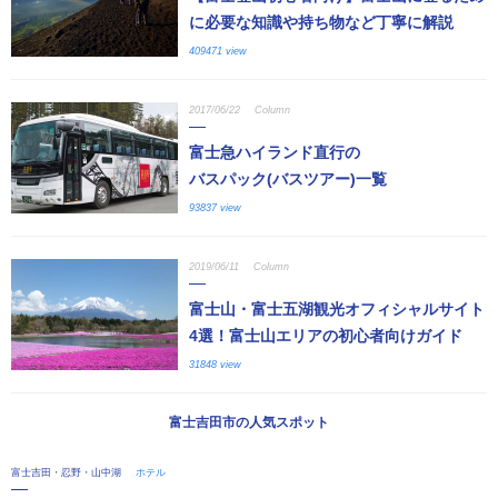
に必要な知識や持ち物など丁寧に解説
409471 view
2017/06/22
Column
富士急ハイランド直行の
バスパック(バスツアー)一覧
93837 view
2019/06/11
Column
富士山・富士五湖観光オフィシャルサイト
4選！富士山エリアの初心者向けガイド
31848 view
富士吉田市の人気スポット
富士吉田・忍野・山中湖
ホテル