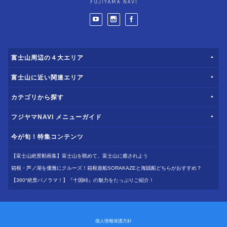
富士山周辺の４大エリア
富士山に近い関連エリア
カテゴリから探す
フジヤマNAVI メニューガイド
今が旬！特集コンテンツ
【富士山絶景動画集】富士山を眺めて、富士山に癒されよう
箱根・芦ノ湖を優雅にクルーズ！箱根遊船SORAKAZEと海賊船どちらがおすすめ？
【360°絶景パノラマ！】『十国峠』の魅力をたっぷりご紹介！
個人情報保護方針