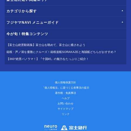
カテゴリから探す
フジヤマNAVI メニューガイド
今が旬！特集コンテンツ
【富士山絶景動画集】富士山を眺めて、富士山に癒されよう
箱根・芦ノ湖を優雅にクルーズ！箱根遊船SORAKAZEと海賊船どちらがおすすめ？
【360°絶景パノラマ！】『十国峠』の魅力をたっぷりご紹介！
個人情報保護方針
「個人情報法」に基づく公表事項の提示
著作権・免責事項
ヘルプ
お問い合わせ
サイトマップ
リンク