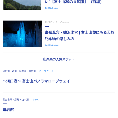
い”【富士山20の豆知識】 （前編）
263796 view
2019/01/15
Column
富岳風穴・鳴沢氷穴 | 富士山麓にある天然
記念物の楽しみ方
148200 view
山梨県の人気スポット
河口湖・西湖・精進湖・本栖湖
ロープウェイ
〜河口湖〜 富士山パノラマロープウェイ
富士吉田・忍野・山中湖
ホテル
鎌岩館