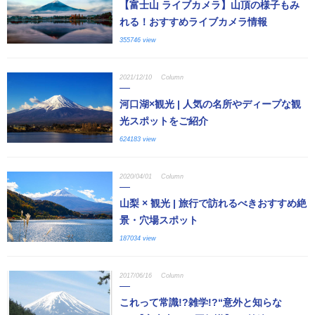
【富士山 ライブカメラ】山頂の様子もみ
れる！おすすめライブカメラ情報
355746 view
2021/12/10
Column
河口湖×観光 | 人気の名所やディープな観
光スポットをご紹介
624183 view
2020/04/01
Column
山梨 × 観光 | 旅行で訪れるべきおすすめ絶
景・穴場スポット
187034 view
2017/06/16
Column
これって常識!?雑学!?“意外と知らな