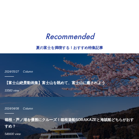
Recommended
夏の富士を満喫する！おすすめ特集記事
2024/05/27
Column
【富士山絶景動画集】富士山を眺めて、富士山に癒されよう
33583 view
2024/04/08
Column
箱根・芦ノ湖を優雅にクルーズ！箱根遊船SORAKAZEと海賊船どちらがおす
すめ？
546600 view