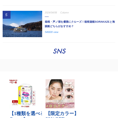
2024/04/08
Column
5
箱根・芦ノ湖を優雅にクルーズ！箱根遊船SORAKAZEと海
賊船どちらがおすすめ？
546600 view
SNS