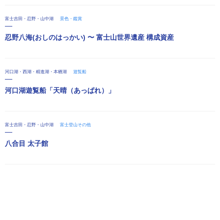
富士吉田・忍野・山中湖
景色・鑑賞
忍野八海(おしのはっかい) 〜 富士山世界遺産 構成資産
河口湖・西湖・精進湖・本栖湖
遊覧船
河口湖遊覧船「天晴（あっぱれ）」
富士吉田・忍野・山中湖
富士登山その他
八合目 太子館