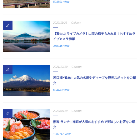
594591 view
2020/11/25
Column
2
【富士山 ライブカメラ】山頂の様子もみれる！おすすめラ
イブカメラ情報
355746 view
2021/12/10
Column
3
河口湖×観光 | 人気の名所やディープな観光スポットをご紹
介
624183 view
2020/08/19
Column
4
熱海 ランチ | 海鮮が人気のおすすめで美味しいお店をご紹
介
1007117 view