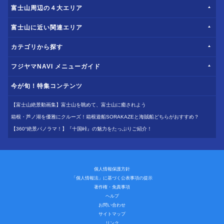
富士山周辺の４大エリア
富士山に近い関連エリア
カテゴリから探す
フジヤマNAVI メニューガイド
今が旬！特集コンテンツ
【富士山絶景動画集】富士山を眺めて、富士山に癒されよう
箱根・芦ノ湖を優雅にクルーズ！箱根遊船SORAKAZEと海賊船どちらがおすすめ？
【360°絶景パノラマ！】『十国峠』の魅力をたっぷりご紹介！
個人情報保護方針
「個人情報法」に基づく公表事項の提示
著作権・免責事項
ヘルプ
お問い合わせ
サイトマップ
リンク