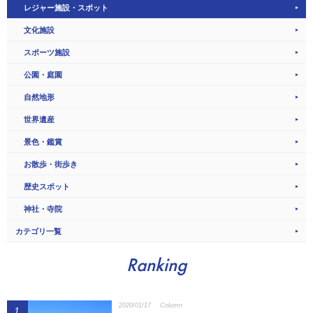
レジャー施設・スポット
文化施設
スポーツ施設
公園・庭園
自然地形
世界遺産
景色・鑑賞
お散歩・街歩き
歴史スポット
神社・寺院
カテゴリ一覧
Ranking
2020/01/17
Column
1