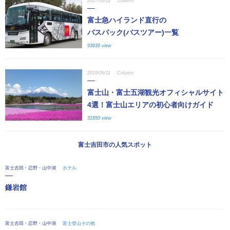
2017/06/22
Column
富士急ハイランド直行の
バスパック(バスツアー)一覧
93839 view
2019/06/11
Column
富士山・富士五湖観光オフィシャルサイト
4選！富士山エリアの初心者向けガイド
31850 view
富士吉田市の人気スポット
富士吉田・忍野・山中湖
ホテル
鎌岩館
富士吉田・忍野・山中湖
富士登山その他