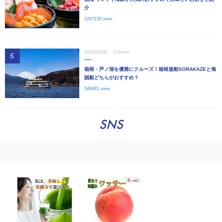
介
1007150 view
2024/04/08
Column
5
箱根・芦ノ湖を優雅にクルーズ！箱根遊船SORAKAZEと海
賊船どちらがおすすめ？
546681 view
SNS