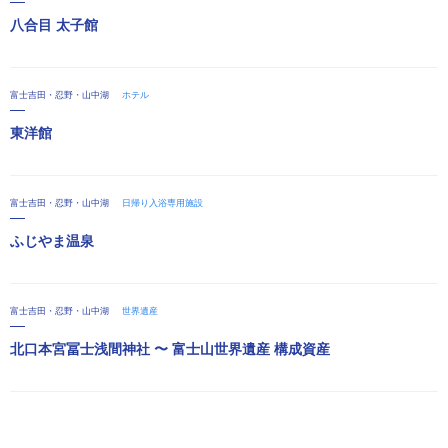
八合目 太子館
富士吉田・忍野・山中湖
ホテル
東洋館
富士吉田・忍野・山中湖
日帰り入浴専用施設
ふじやま温泉
富士吉田・忍野・山中湖
世界遺産
北口本宮冨士浅間神社 〜 富士山世界遺産 構成資産