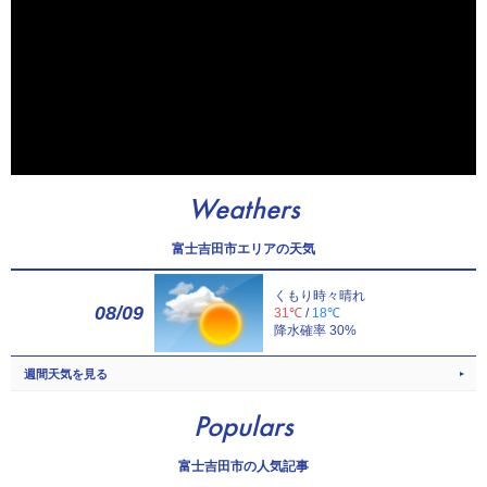
Weathers
富士吉田市エリアの天気
くもり時々晴れ
08/09
31℃
/
18℃
降水確率 30%
週間天気を見る
Populars
富士吉田市の人気記事