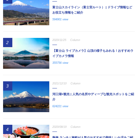
富士山スカイライン（富士宮ルート） | ドライブ情報など
お役立ち情報をご紹介
594901 view
2020/11/25
Column
2
【富士山 ライブカメラ】山頂の様子もみれる！おすすめラ
イブカメラ情報
355756 view
2021/12/10
Column
3
河口湖×観光 | 人気の名所やディープな観光スポットをご紹
介
624221 view
2020/08/19
Column
4
熱海 ランチ | 海鮮が人気のおすすめで美味しいお店をご紹