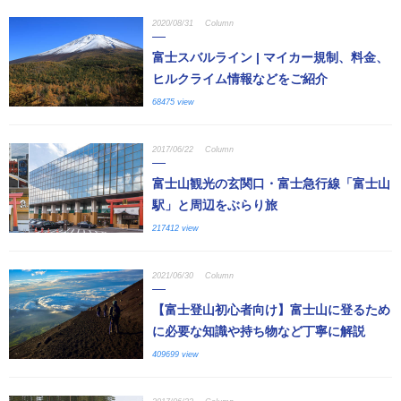
2020/08/31
Column
富士スバルライン | マイカー規制、料金、
ヒルクライム情報などをご紹介
68475 view
2017/06/22
Column
富士山観光の玄関口・富士急行線「富士山
駅」と周辺をぶらり旅
217412 view
2021/06/30
Column
【富士登山初心者向け】富士山に登るため
に必要な知識や持ち物など丁寧に解説
409699 view