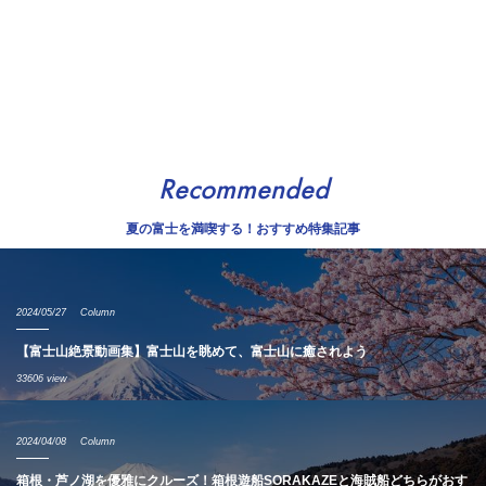
Recommended
夏の富士を満喫する！おすすめ特集記事
2024/05/27
Column
【富士山絶景動画集】富士山を眺めて、富士山に癒されよう
33606 view
2024/04/08
Column
箱根・芦ノ湖を優雅にクルーズ！箱根遊船SORAKAZEと海賊船どちらがおす