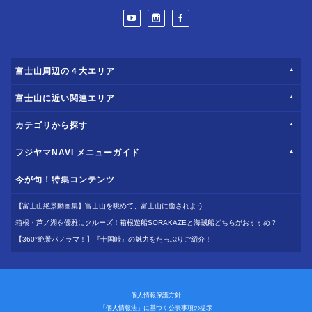
富士山周辺の４大エリア
富士山に近い関連エリア
カテゴリから探す
フジヤマNAVI メニューガイド
今が旬！特集コンテンツ
【富士山絶景動画集】富士山を眺めて、富士山に癒されよう
箱根・芦ノ湖を優雅にクルーズ！箱根遊船SORAKAZEと海賊船どちらがおすすめ？
【360°絶景パノラマ！】『十国峠』の魅力をたっぷりご紹介！
個人情報保護方針
「個人情報法」に基づく公表事項の提示