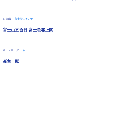
山梨県
富士登山その他
富士山五合目 富士急雲上閣
富士・富士宮
駅
新富士駅