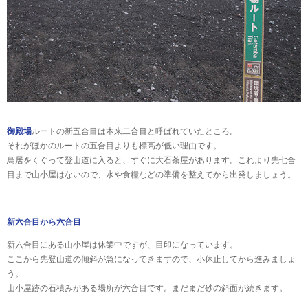
御殿場
ルートの新五合目は本来二合目と呼ばれていたところ。
それがほかのルートの五合目よりも標高が低い理由です。
鳥居をくぐって登山道に入ると、すぐに大石茶屋があります。これより先七合
目まで山小屋はないので、水や食糧などの準備を整えてから出発しましょう。
新六合目から六合目
新六合目にある山小屋は休業中ですが、目印になっています。
ここから先登山道の傾斜が急になってきますので、小休止してから進みましょ
う。
山小屋跡の石積みがある場所が六合目です。まだまだ砂の斜面が続きます。