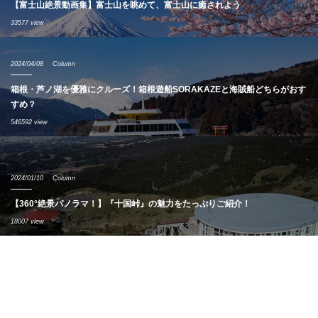
【富士山絶景動画集】富士山を眺めて、富士山に癒されよう
33577 view
2024/04/08
Column
箱根・芦ノ湖を優雅にクルーズ！箱根遊船SORAKAZEと海賊船どちらがおす
すめ？
546592 view
2024/01/10
Column
【360°絶景パノラマ！】『十国峠』の魅力をたっぷりご紹介！
18007 view