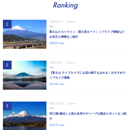
Ranking
2020/01/17
Column
1
富士山スカイライン（富士宮ルート） | ドライブ情報など
お役立ち情報をご紹介
594528 view
2020/11/25
Column
2
【富士山 ライブカメラ】山頂の様子もみれる！おすすめラ
イブカメラ情報
355743 view
2021/12/10
Column
3
河口湖×観光 | 人気の名所やディープな観光スポットをご紹
介
624179 view