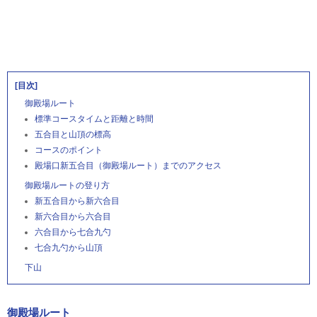
[目次]
御殿場ルート
標準コースタイムと距離と時間
五合目と山頂の標高
コースのポイント
殿場口新五合目（御殿場ルート）までのアクセス
御殿場ルートの登り方
新五合目から新六合目
新六合目から六合目
六合目から七合九勺
七合九勺から山頂
下山
御殿場ルート