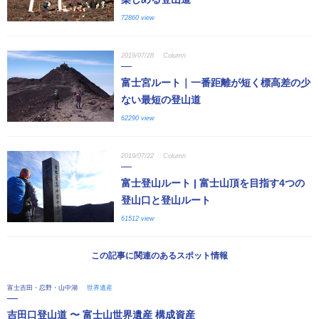
72860 view
2019/07/28
Column
富士宮ルート｜一番距離が短く標高差の少
ない最短の登山道
62290 view
2019/07/22
Column
富士登山ルート | 富士山頂を目指す4つの
登山口と登山ルート
61512 view
この記事に関連のあるスポット情報
富士吉田・忍野・山中湖
世界遺産
吉田口登山道 〜 富士山世界遺産 構成資産