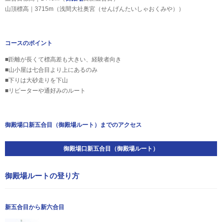
山頂標高｜3715m（浅間大社奥宮（せんげんたいしゃおくみや））
コースのポイント
■距離が長くて標高差も大きい、経験者向き
■山小屋は七合目より上にあるのみ
■下りは大砂走りを下山
■リピーターや通好みのルート
御殿場口新五合目（御殿場ルート）までのアクセス
御殿場口新五合目（御殿場ルート）
御殿場ルートの登り方
新五合目から新六合目