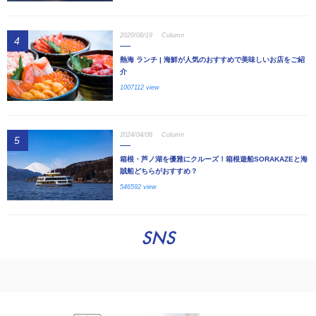
2020/08/19
Column
4
熱海 ランチ | 海鮮が人気のおすすめで美味しいお店をご紹
介
1007112 view
2024/04/08
Column
5
箱根・芦ノ湖を優雅にクルーズ！箱根遊船SORAKAZEと海
賊船どちらがおすすめ？
546592 view
SNS