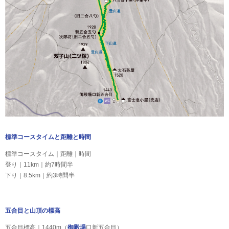
標準コースタイムと距離と時間
標準コースタイム｜距離｜時間
登り｜11km｜約7時間半
下り｜8.5km｜約3時間半
五合目と山頂の標高
五合目標高｜1440m（
御殿場
口新五合目）