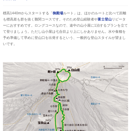
標高1440mからスタートする「
御殿場
ルート」は、ほかのルートと比べて距離
も標高差も群を抜く難関コースです。そのため登山経験者や
富士登山
リピータ
ーにおすすめです。ロングコースなので、途中の山小屋に1泊するプランを立て
て登りましょう。ただし山小屋は七合目より上にしかありません。水や食糧を
予め準備して早めに登山口を出発するという、一般的な登山スタイルが望まし
いです。