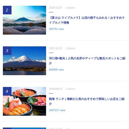
2020/11/25
Column
2
【富士山 ライブカメラ】山頂の様子もみれる！おすすめラ
イブカメラ情報
355751 view
2021/12/10
Column
3
河口湖×観光 | 人気の名所やディープな観光スポットをご紹
介
624205 view
2020/08/19
Column
4
熱海 ランチ | 海鮮が人気のおすすめで美味しいお店をご紹
介
1007137 view