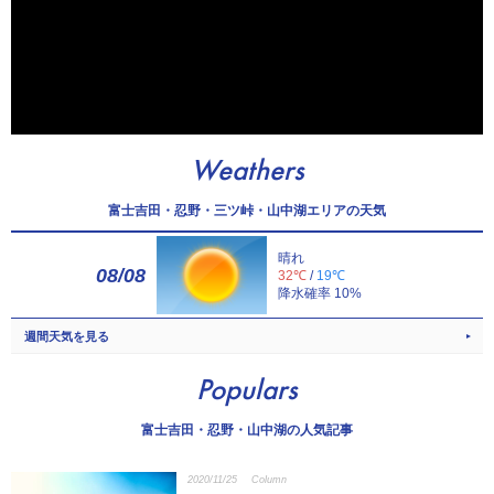
Weathers
富士吉田・忍野・三ツ峠・山中湖エリアの天気
晴れ
08/08
32℃
/
19℃
降水確率 10%
週間天気を見る
Populars
富士吉田・忍野・山中湖の人気記事
2020/11/25
Column