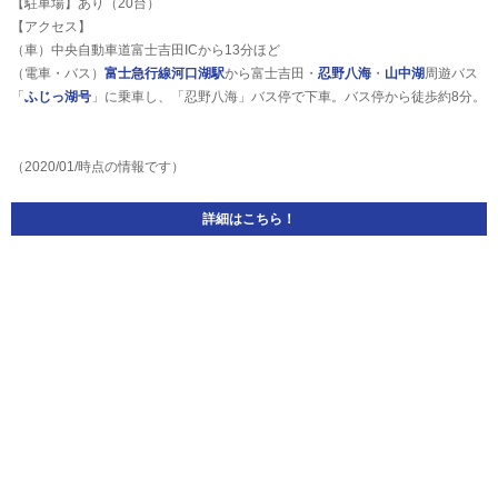
【駐車場】あり（20台）
【アクセス】
（車）中央自動車道富士吉田ICから13分ほど
（電車・バス）
富士急行線
河口湖駅
から富士吉田・
忍野八海
・
山中湖
周遊バス
「
ふじっ湖号
」に乗車し、「忍野八海」バス停で下車。バス停から徒歩約8分。
（2020/01/時点の情報です）
詳細はこちら！