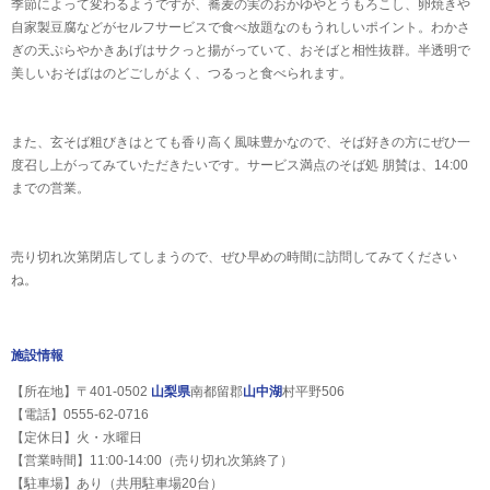
季節によって変わるようですが、蕎麦の実のおかゆやとうもろこし、卵焼きや
自家製豆腐などがセルフサービスで食べ放題なのもうれしいポイント。わかさ
ぎの天ぷらやかきあげはサクっと揚がっていて、おそばと相性抜群。半透明で
美しいおそばはのどごしがよく、つるっと食べられます。
また、玄そば粗びきはとても香り高く風味豊かなので、そば好きの方にぜひ一
度召し上がってみていただきたいです。サービス満点のそば処 朋賛は、14:00
までの営業。
売り切れ次第閉店してしまうので、ぜひ早めの時間に訪問してみてください
ね。
施設情報
【所在地】〒401-0502
山梨県
南都留郡
山中湖
村平野506
【電話】0555-62-0716
【定休日】火・水曜日
【営業時間】11:00‐14:00（売り切れ次第終了）
【駐車場】あり（共用駐車場20台）