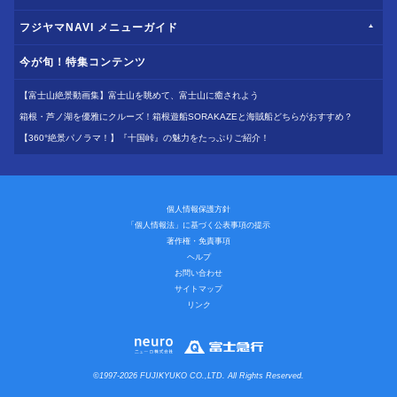
フジヤマNAVI メニューガイド
今が旬！特集コンテンツ
【富士山絶景動画集】富士山を眺めて、富士山に癒されよう
箱根・芦ノ湖を優雅にクルーズ！箱根遊船SORAKAZEと海賊船どちらがおすすめ？
【360°絶景パノラマ！】『十国峠』の魅力をたっぷりご紹介！
個人情報保護方針
「個人情報法」に基づく公表事項の提示
著作権・免責事項
ヘルプ
お問い合わせ
サイトマップ
リンク
©1997-2026 FUJIKYUKO CO.,LTD. All Rights Reserved.