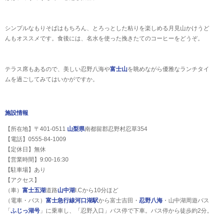
シンプルなもりそばはもちろん、とろっとした粘りを楽しめる月見山かけうど
んもオススメです。食後には、名水を使った挽きたてのコーヒーをどうぞ。
テラス席もあるので、美しい忍野八海や
富士山
を眺めながら優雅なランチタイ
ムを過ごしてみてはいかがですか。
施設情報
【所在地】〒401-0511
山梨県
南都留郡忍野村忍草354
【電話】0555-84-1009
【定休日】無休
【営業時間】9:00‐16:30
【駐車場】あり
【アクセス】
（車）
富士五湖
道路
山中湖
I.Cから10分ほど
（電車・バス）
富士急行線
河口湖駅
から富士吉田・
忍野八海
・山中湖周遊バス
「
ふじっ湖号
」に乗車し、「忍野入口」バス停で下車。バス停から徒歩約2分。