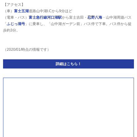
【アクセス】
（車）
富士五湖
道路山中湖I.Cから9分ほど
（電車・バス）
富士急行線
河口湖駅
から富士吉田・
忍野八海
・山中湖周遊バス
「
ふじっ湖号
」に乗車し、「山中湖ガーデン前」バス停で下車。バス停から徒
歩約3分。
（2020/01/時点の情報です）
詳細はこちら！