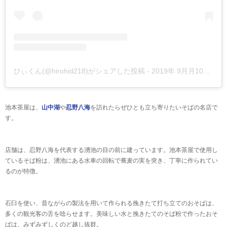
ひぃくん(@hirohid218)がシェアした投稿
-
2019年 9月月10日午後10時20分PDT
池本茶屋は、
山中湖
や
忍野八海
を訪れたらぜひとも立ち寄りたいそばの名店で
す。
店舗は、忍野八海を代表する湧池の目の前に建っています。池本茶屋で使用し
ているそば粉は、湧池にある水車の回転で蕎麦の実を突き、丁寧に作られてい
るのが特徴。
石臼を使い、昔ながらの製法を用いて作られる挽きたて打ち立てのおそばは、
多くの観光客の舌を唸らせます。美味しい水と挽きたてのそば粉で作ったおそ
ばは、みずみずしくのど越し抜群。