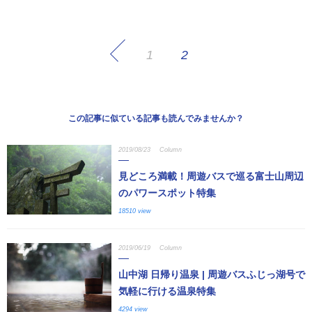
1
2
この記事に似ている記事も読んでみませんか？
2019/08/23
Column
見どころ満載！周遊バスで巡る富士山周辺
のパワースポット特集
18510 view
2019/06/19
Column
山中湖 日帰り温泉 | 周遊バスふじっ湖号で
気軽に行ける温泉特集
4294 view