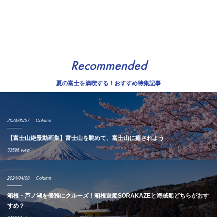
Recommended
夏の富士を満喫する！おすすめ特集記事
2024/05/27
Column
【富士山絶景動画集】富士山を眺めて、富士山に癒されよう
33596 view
2024/04/08
Column
箱根・芦ノ湖を優雅にクルーズ！箱根遊船SORAKAZEと海賊船どちらがおす
すめ？