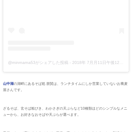
@minmama53がシェアした投稿
-
2018年 7月月11日午後12時11分PDT
山中湖
の湖畔にあるそば処 朋賛は、ランチタイムにしか営業していないお蕎麦
屋さんです。
ざるそば、玄そば粗びき、わかさぎの天ぷらなど10種類ほどのシンプルなメニ
ューから、お好きなおそばや天ぷらが選べます。