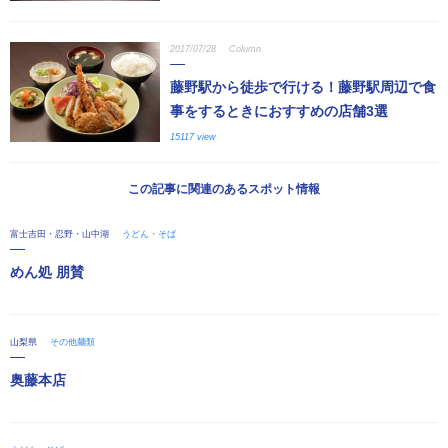
2017/07/28
Column
藤野駅から徒歩で行ける！藤野駅周辺で食
事をするときにおすすめの店舗3選
15117 view
この記事に関連のあるスポット情報
富士吉田・忍野・山中湖
うどん・そば
めん処 朋賛
山梨県
その他麺類
奥藤本店