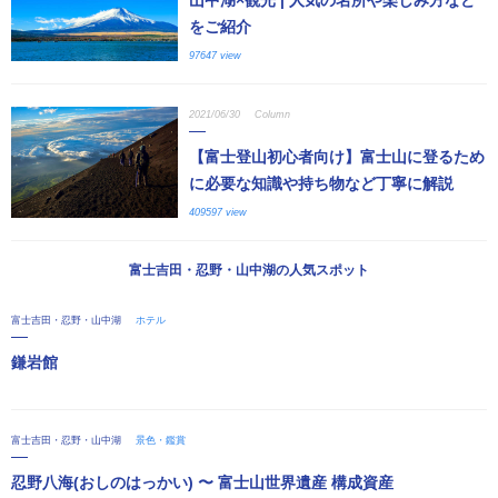
山中湖×観光 | 人気の名所や楽しみ方など
をご紹介
97647 view
2021/06/30
Column
【富士登山初心者向け】富士山に登るため
に必要な知識や持ち物など丁寧に解説
409597 view
富士吉田・忍野・山中湖の人気スポット
富士吉田・忍野・山中湖
ホテル
鎌岩館
富士吉田・忍野・山中湖
景色・鑑賞
忍野八海(おしのはっかい) 〜 富士山世界遺産 構成資産