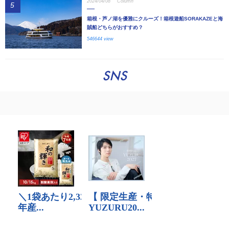
2024/04/08
Column
5
箱根・芦ノ湖を優雅にクルーズ！箱根遊船SORAKAZEと海
賊船どちらがおすすめ？
546644 view
SNS