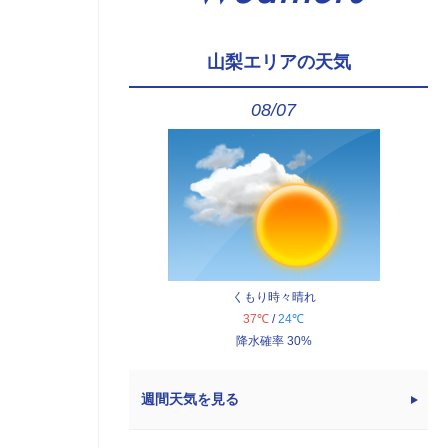
山梨エリアの天気
08/07
くもり時々晴れ
37℃
/
24℃
降水確率 30%
週間天気を見る