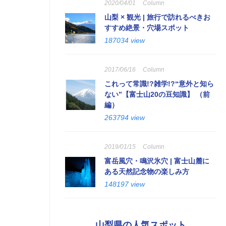
2020/04/01
Column
山梨 × 観光 | 旅行で訪れるべきお
すすめ絶景・穴場スポット
187034 view
2017/06/16
Column
これって常識!?雑学!?“意外と知ら
ない”【富士山20の豆知識】 （前
編）
263794 view
2019/01/15
Column
富岳風穴・鳴沢氷穴 | 富士山麓に
ある天然記念物の楽しみ方
148197 view
山梨県の人気スポット