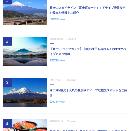
1
富士山スカイライン（富士宮ルート） | ドライブ情報など
お役立ち情報をご紹介
594330 view
2020/11/25
Column
2
【富士山 ライブカメラ】山頂の様子もみれる！おすすめラ
イブカメラ情報
355730 view
2021/12/10
Column
3
河口湖×観光 | 人気の名所やディープな観光スポットをご紹
介
624144 view
2020/08/19
Column
4