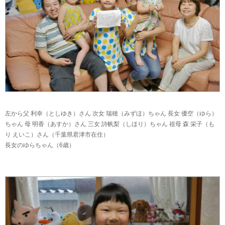
左から父 利幸（としゆき）さん 次女 瑞穂（みずほ）ちゃん 長女 優空（ゆら）
ちゃん 母 明香（あすか）さん 三女 詩帆梨（しほり）ちゃん 祖母 森 栄子（も
り えいこ）さん（千葉県君津市在住）
長女のゆらちゃん（6歳）