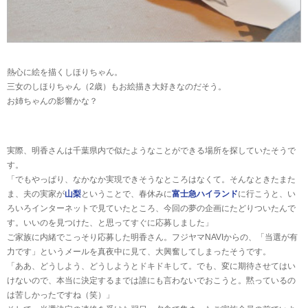
熱心に絵を描くしほりちゃん。
三女のしほりちゃん（2歳）もお絵描き大好きなのだそう。
お姉ちゃんの影響かな？
実際、明香さんは千葉県内で似たようなことができる場所を探していたそうで
す。
「でもやっぱり、なかなか実現できそうなところはなくて。そんなときたまた
ま、夫の実家が
山梨
ということで、春休みに
富士急ハイランド
に行こうと、い
ろいろインターネットで見ていたところ、今回の夢の企画にたどりついたんで
す。いいのを見つけた、と思ってすぐに応募しました」
ご家族に内緒でこっそり応募した明香さん。フジヤマNAVIからの、「当選が有
力です」というメールを真夜中に見て、大興奮してしまったそうです。
「ああ、どうしよう、どうしようとドキドキして。でも、変に期待させてはい
けないので、本当に決定するまでは誰にも言わないでおこうと。黙っているの
は苦しかったですね（笑）」