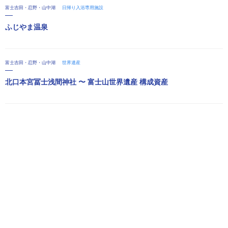
富士吉田・忍野・山中湖
日帰り入浴専用施設
ふじやま温泉
富士吉田・忍野・山中湖
世界遺産
北口本宮冨士浅間神社 〜 富士山世界遺産 構成資産