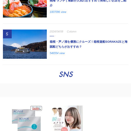
熱海 ランチ | 海鮮が人気のおすすめで美味しいお店をご紹
介
1007096 view
2024/04/08
Column
5
箱根・芦ノ湖を優雅にクルーズ！箱根遊船SORAKAZEと海
賊船どちらがおすすめ？
546554 view
SNS