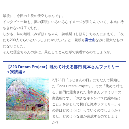
最後に、今回の主役の優空ちゃんです。
インタビュー時も、夢の実現にいろいろなイメージが膨らんでいて、本当に待
ちきれない様子でした。
しかも、妹の瑞穂（みずほ）ちゃん、詩帆梨（しほり）ちゃんに加えて、「友
だち200人ぐらいといっしょにやりたい」と、規模も
富士山
なみに巨大なもの
になりました。
そんな優空ちゃんの夢は、果たしてどんな形で実現するのでしょうか。
【223 Dream Project】眺めて叶える部門 滝本さんファミリー
＜実践編＞
2月23日「ふじさんの日」にちなんで開始し
た「223 Dream Project」。その「眺めて叶え
る」部門に選出された滝本さんファミリーの
実践編です。「大きなキャンパスに絵を描く
こと」を夢として掲げた滝本ファミリー。そ
の夢はどのように叶っていくのでしょうか？
また、どのような絵が完成するのでしょう
か？