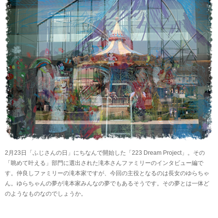
2月23日「ふじさんの日」にちなんで開始した「223 Dream Project」。その
「眺めて叶える」部門に選出された滝本さんファミリーのインタビュー編で
す。仲良しファミリーの滝本家ですが、今回の主役となるのは長女のゆらちゃ
ん。ゆらちゃんの夢が滝本家みんなの夢でもあるそうです。その夢とは一体ど
のようなものなのでしょうか。