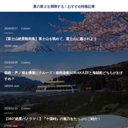
夏の富士を満喫する！おすすめ特集記事
2024/05/27
Column
【富士山絶景動画集】富士山を眺めて、富士山に癒されよう
33554 view
2024/04/08
Column
箱根・芦ノ湖を優雅にクルーズ！箱根遊船SORAKAZEと海賊船どちらがおす
すめ？
546554 view
2024/01/10
Column
【360°絶景パノラマ！】『十国峠』の魅力をたっぷりご紹介！
17994 view