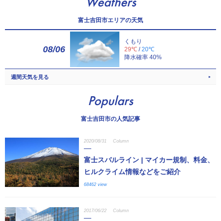
Weathers
富士吉田市エリアの天気
くもり
08/06
29℃
/
20℃
降水確率 40%
週間天気を見る
Populars
富士吉田市の人気記事
2020/08/31
Column
富士スバルライン | マイカー規制、料金、
ヒルクライム情報などをご紹介
68462 view
2017/06/22
Column