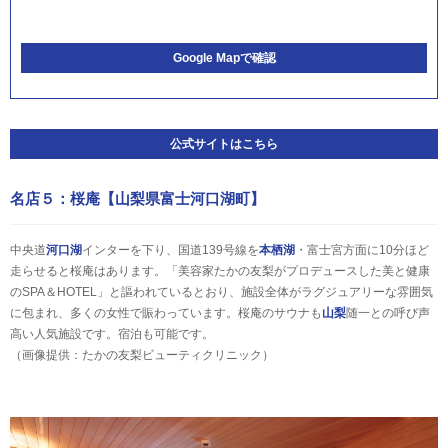
Google Mapで確認
公式サイトはこちら
名店５：桜庵【山梨県富士河口湖町】
中央道
河口湖
インターを下り、国道139号線を
本栖湖
・富士宮方面に10分ほど
走らせると桜庵はあります。「美容家たかの友梨がプロデュースした美と健康
のSPA＆HOTEL」と謳われているとおり、施設全体がラグジュアリーな雰囲気
に包まれ、多くの女性で賑わっています。桜庵のサウナも
山梨
随一との呼び声
高い人気施設です。宿泊も可能です。
（画像提供：たかの友梨ビューティクリニック）