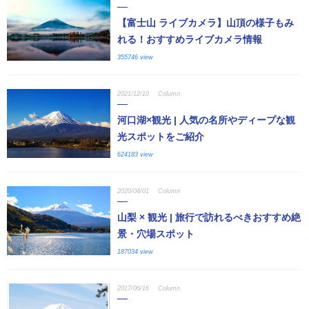
【富士山 ライブカメラ】山頂の様子もみ
れる！おすすめライブカメラ情報
355746 view
2021/12/10
Column
河口湖×観光 | 人気の名所やディープな観
光スポットをご紹介
624183 view
2020/04/01
Column
山梨 × 観光 | 旅行で訪れるべきおすすめ絶
景・穴場スポット
187034 view
2017/06/16
Column