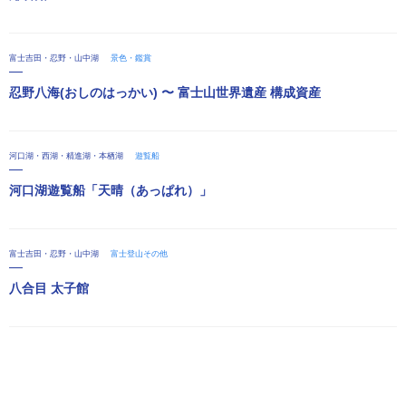
富士吉田・忍野・山中湖
景色・鑑賞
忍野八海(おしのはっかい) 〜 富士山世界遺産 構成資産
河口湖・西湖・精進湖・本栖湖
遊覧船
河口湖遊覧船「天晴（あっぱれ）」
富士吉田・忍野・山中湖
富士登山その他
八合目 太子館