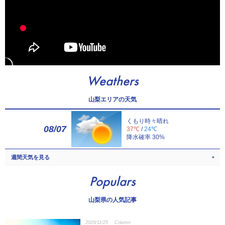
Weathers
山梨エリアの天気
くもり時々晴れ
08/07
37℃
/
24℃
降水確率 30%
週間天気を見る
Populars
山梨県の人気記事
2020/11/25
Column