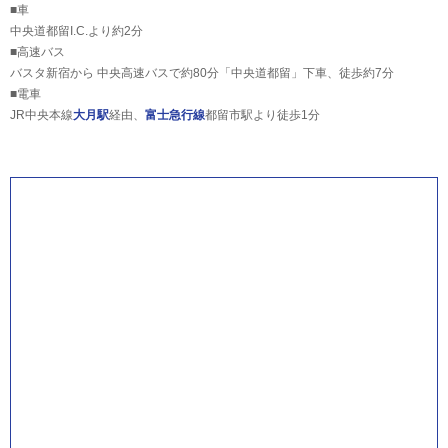
■車
中央道都留I.C.より約2分
■高速バス
バスタ新宿から 中央高速バスで約80分「中央道都留」下車、徒歩約7分
■電車
JR中央本線
大月駅
経由、
富士急行線
都留市駅より徒歩1分