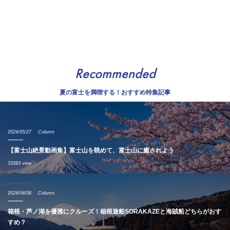
Recommended
夏の富士を満喫する！おすすめ特集記事
2024/05/27
Column
【富士山絶景動画集】富士山を眺めて、富士山に癒されよう
33583 view
2024/04/08
Column
箱根・芦ノ湖を優雅にクルーズ！箱根遊船SORAKAZEと海賊船どちらがおす
すめ？