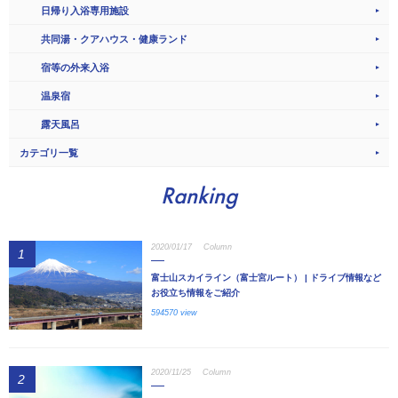
日帰り入浴専用施設
共同湯・クアハウス・健康ランド
宿等の外来入浴
温泉宿
露天風呂
カテゴリ一覧
Ranking
2020/01/17
Column
1
富士山スカイライン（富士宮ルート） | ドライブ情報など
お役立ち情報をご紹介
594570 view
2020/11/25
Column
2