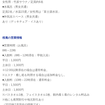
女性用：竹炭サウナ／定員約6名
■水風呂（男女共通）
定員2名／水温15度／女性用は「富士源水浴」
■外気浴スペース（男女共通）
あり（デッキチェア・イスあり）
桜庵の営業情報
■営業時間（お風呂）
8時～22時
■入館料（8時～12時滞在：早朝入浴）
平日：1,000円
土休日：1,300円
※12:00以降滞在の場合は通常料金。
※エステ・癒し処を利用する場合は追加料金なし。
■入館料（10時～22時滞在：通常料金）
平日：1,500円
土休日：1,800円
※バスタオル1枚、フェイスタオル1枚、館内着１着のレンタル料込み
※他にも夜間割引や地元割引あり
（2020年2月現在の情報です）