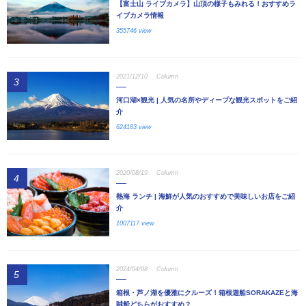
【富士山 ライブカメラ】山頂の様子もみれる！おすすめラ
イブカメラ情報
355746 view
2021/12/10
Column
3
河口湖×観光 | 人気の名所やディープな観光スポットをご紹
介
624183 view
2020/08/19
Column
4
熱海 ランチ | 海鮮が人気のおすすめで美味しいお店をご紹
介
1007117 view
2024/04/08
Column
5
箱根・芦ノ湖を優雅にクルーズ！箱根遊船SORAKAZEと海
賊船どちらがおすすめ？