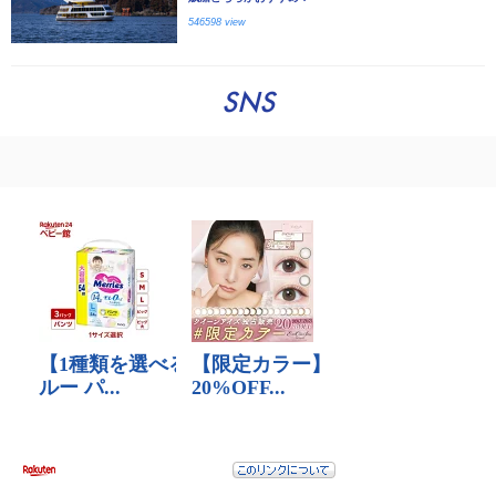
546598 view
SNS