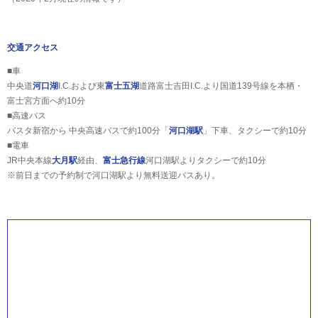
交通アクセス
■車
中央道
河口湖
I.C.および東
富士五湖
道路富士吉田I.C.より国道139号線を本栖・
富士宮方面へ約10分
■高速バス
バスタ新宿から 中央高速バスで約100分「
河口湖駅
」下車、タクシーで約10分
■電車
JR中央本線
大月駅
経由、
富士急行線
河口湖駅よりタクシーで約10分
※前日までの予約制で河口湖駅より無料送迎バスあり。