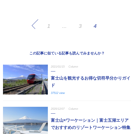
1
...
3
4
この記事に似ている記事も読んでみませんか？
2021/01/15
Column
富士山を観光するお得な切符早分かりガイ
ド
37512 view
2020/12/07
Column
富士山×ワーケーション｜富士五湖エリア
でおすすめのリゾートワーケーション特集