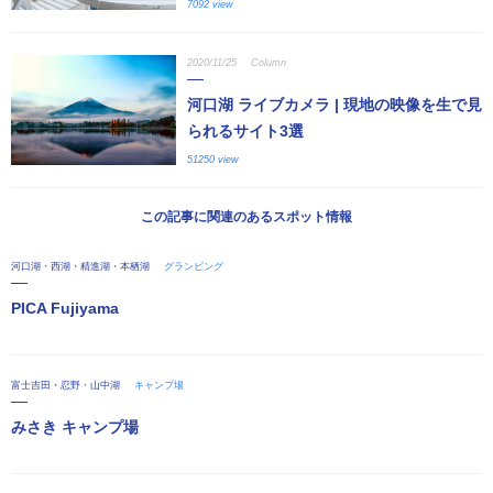
7092 view
2020/11/25
Column
河口湖 ライブカメラ | 現地の映像を生で見
られるサイト3選
51250 view
この記事に関連のあるスポット情報
河口湖・西湖・精進湖・本栖湖
グランピング
PICA Fujiyama
富士吉田・忍野・山中湖
キャンプ場
みさき キャンプ場