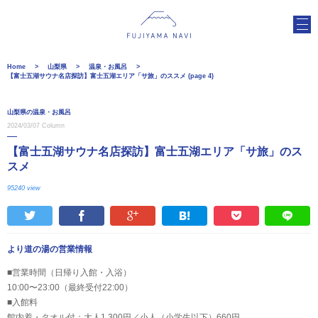
Home
山梨県
温泉・お風呂
【富士五湖サウナ名店探訪】富士五湖エリア「サ旅」のススメ (page 4)
山梨県の温泉・お風呂
2024/03/07
Column
【富士五湖サウナ名店探訪】富士五湖エリア「サ旅」のス
スメ
95240 view
より道の湯の営業情報
■営業時間（日帰り入館・入浴）
10:00〜23:00（最終受付22:00）
■入館料
館内着・タオル付：大人1,300円／小人（小学生以下）660円